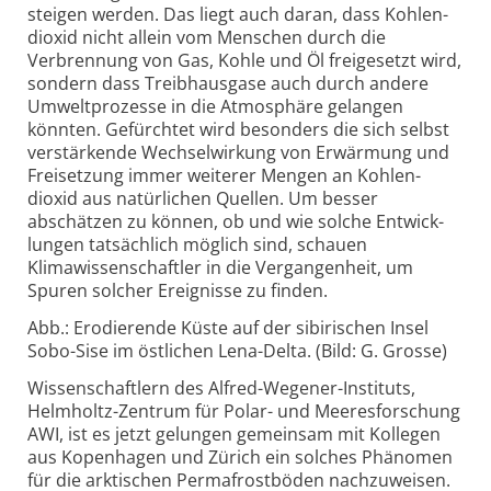
steigen werden. Das liegt auch daran, dass Kohlen­
dioxid nicht allein vom Menschen durch die
Verbrennung von Gas, Kohle und Öl freigesetzt wird,
sondern dass Treib­hausgase auch durch andere
Umwelt­prozesse in die Atmosphäre gelangen
könnten. Gefürchtet wird besonders die sich selbst
verstärkende Wechsel­wirkung von Erwärmung und
Freisetzung immer weiterer Mengen an Kohlen­
dioxid aus natür­lichen Quellen. Um besser
abschätzen zu können, ob und wie solche Entwick­
lungen tat­sächlich möglich sind, schauen
Klimawissen­schaftler in die Vergan­genheit, um
Spuren solcher Ereignisse zu finden.
Abb.: Erodierende Küste auf der sibirischen Insel
Sobo-Sise im östlichen Lena-Delta. (Bild: G. Grosse)
Wissen­schaftlern des Alfred-Wegener-Instituts,
Helmholtz-Zentrum für Polar- und Meeres­forschung
AWI, ist es jetzt gelungen gemeinsam mit Kollegen
aus Kopenhagen und Zürich ein solches Phänomen
für die arktischen Perma­frostböden nachzuweisen.