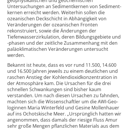
geophysi­kalischen und geo­chemischen
Untersuchungen an Sedimentkernen von Sediment­
kernen erreicht werden. Weiterhin sollen die
ozeanischen Deckschicht in Abhän­gigkeit von
Veränderungen der ozeanischen Fronten
rekonstruiert, sowie die Änderungen der
Tiefenwasser­zirkulation, deren Bildungs­gebiete und
-phasen und der zeitliche Zusammen­hang mit den
paläo­klimatischen Verän­derungen untersucht
werden.
Bekannt ist heute, dass es vor rund 11.500, 14.600
und 16.500 Jahren jeweils zu einem deutlichen und
raschen Anstieg der Kohlendioxid­konzentration in
der Atmo­sphäre kam. Die Ursachen für die drei
schnellen Schwankungen sind bisher kaum
verstanden. Um nach diesen Ursachen zu fahnden,
machten sich die Wissen­schaftler um die AWI-Geo­
loginnen Maria Winterfeld und Gesine Mollenhauer
auf ins Ochotskische Meer. „Ursprüng­lich hatten wir
angenommen, dass damals der riesige Fluss Amur
sehr große Mengen pflanzlichen Materials aus dem