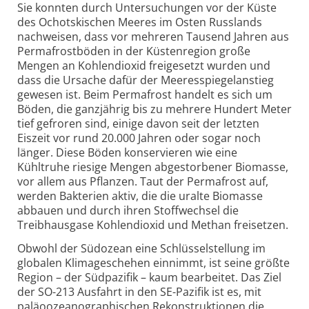
Sie konnten durch Unter­suchungen vor der Küste
des Ochots­kischen Meeres im Osten Russlands
nachweisen, dass vor mehreren Tausend Jahren aus
Perma­frostböden in der Küsten­region große
Mengen an Kohlendioxid freigesetzt wurden und
dass die Ursache dafür der Meeres­spiegel­anstieg
gewesen ist. Beim Permafrost handelt es sich um
Böden, die ganzjährig bis zu mehrere Hundert Meter
tief gefroren sind, einige davon seit der letzten
Eiszeit vor rund 20.000 Jahren oder sogar noch
länger. Diese Böden konser­vieren wie eine
Kühltruhe riesige Mengen abge­storbener Biomasse,
vor allem aus Pflanzen. Taut der Permafrost auf,
werden Bakterien aktiv, die die uralte Biomasse
abbauen und durch ihren Stoffwechsel die
Treibhaus­gase Kohlen­dioxid und Methan freisetzen.
Obwohl der Südozean eine Schlüssel­stellung im
globalen Klima­geschehen einnimmt, ist seine größte
Region – der Südpazifik – kaum bearbeitet. Das Ziel
der SO-213 Ausfahrt in den SE-Pazifik ist es, mit
paläo­ozeano­graphischen Rekonstruk­tionen die