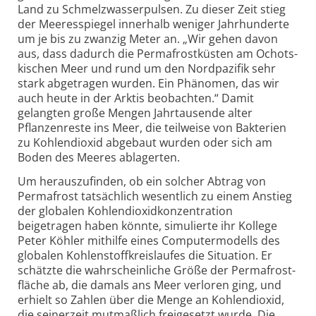
Land zu Schmelzwasserpulsen. Zu dieser Zeit stieg
der Meeres­spiegel innerhalb weniger Jahr­hunderte
um je bis zu zwanzig Meter an. „Wir gehen davon
aus, dass dadurch die Perma­frostküsten am Ochots­
kischen Meer und rund um den Nordpazifik sehr
stark abgetragen wurden. Ein Phänomen, das wir
auch heute in der Arktis beobachten.“ Damit
gelangten große Mengen Jahr­tausende alter
Pflanzen­reste ins Meer, die teilweise von Bakterien
zu Kohlen­dioxid abgebaut wurden oder sich am
Boden des Meeres abla­gerten.
Um herauszufinden, ob ein solcher Abtrag von
Permafrost tatsächlich wesentlich zu einem Anstieg
der globalen Kohlendioxid­konzentration
beigetragen haben könnte, simulierte ihr Kollege
Peter Köhler mithilfe eines Computer­modells des
globalen Kohlenstoff­kreislaufes die Situation. Er
schätzte die wahr­scheinliche Größe der Permafrost­
fläche ab, die damals ans Meer verloren ging, und
erhielt so Zahlen über die Menge an Kohlen­dioxid,
die seinerzeit mutmaßlich frei­gesetzt wurde. Die