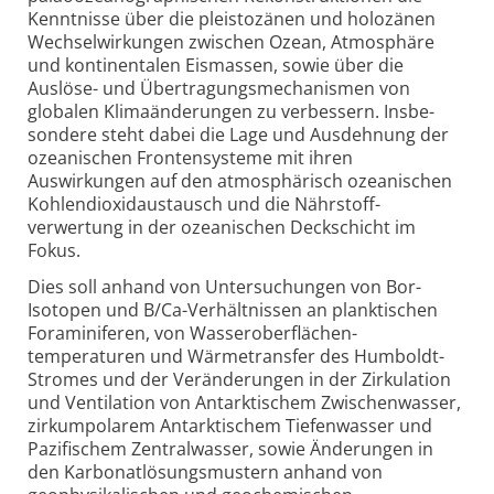
Kenntnisse über die pleis­tozänen und holozänen
Wechselwirkungen zwischen Ozean, Atmosphäre
und konti­nentalen Eismassen, sowie über die
Auslöse- und Übertragungs­mechanismen von
globalen Klima­änderungen zu verbessern. Insbe­
sondere steht dabei die Lage und Ausdehnung der
ozeanischen Fronten­systeme mit ihren
Auswirkungen auf den atmo­sphärisch ozeanischen
Kohlen­dioxidaustausch und die Nährstoff­
verwertung in der ozeanischen Deckschicht im
Fokus.
Dies soll anhand von Unter­suchungen von Bor-
Isotopen und B/Ca-Verhältnissen an planktischen
Foramini­feren, von Wasser­oberflächen­
temperaturen und Wärmetransfer des Humboldt-
Stromes und der Veränderungen in der Zirkulation
und Venti­lation von Antarktischem Zwischen­wasser,
zirkum­polarem Antark­tischem Tiefen­wasser und
Pazifischem Zentralwasser, sowie Änderungen in
den Karbonat­lösungs­mustern anhand von