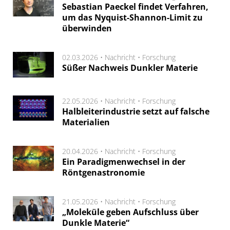
Sebastian Paeckel findet Verfahren,
um das Nyquist-Shannon-Limit zu
überwinden
02.03.2026 •
Nachricht
•
Forschung
Süßer Nachweis Dunkler Materie
22.05.2026 •
Nachricht
•
Forschung
Halbleiterindustrie setzt auf falsche
Materialien
20.04.2026 •
Nachricht
•
Forschung
Ein Paradigmenwechsel in der
Röntgenastronomie
21.05.2026 •
Nachricht
•
Forschung
„Moleküle geben Aufschluss über
Dunkle Materie“