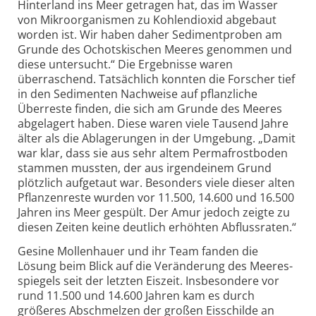
Hinterland ins Meer getragen hat, das im Wasser
von Mikro­organismen zu Kohlendioxid abgebaut
worden ist. Wir haben daher Sediment­proben am
Grunde des Ochotskischen Meeres genommen und
diese untersucht.“ Die Ergebnisse waren
überraschend. Tatsächlich konnten die Forscher tief
in den Sedimenten Nachweise auf pflanz­liche
Überreste finden, die sich am Grunde des Meeres
abgelagert haben. Diese waren viele Tausend Jahre
älter als die Ablagerungen in der Umgebung. „Damit
war klar, dass sie aus sehr altem Perma­frostboden
stammen mussten, der aus irgendeinem Grund
plötzlich aufgetaut war. Besonders viele dieser alten
Pflanzen­reste wurden vor 11.500, 14.600 und 16.500
Jahren ins Meer gespült. Der Amur jedoch zeigte zu
diesen Zeiten keine deutlich erhöhten Abfluss­raten.“
Gesine Mollen­hauer und ihr Team fanden die
Lösung beim Blick auf die Veränderung des Meeres­
spiegels seit der letzten Eiszeit. Insbe­sondere vor
rund 11.500 und 14.600 Jahren kam es durch
größeres Abschmelzen der großen Eisschilde an