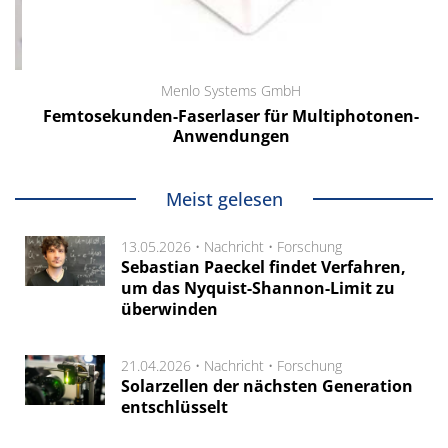
Menlo Systems GmbH
Femtosekunden-Faserlaser für Multiphotonen-
Anwendungen
Meist gelesen
13.05.2026 •
Nachricht
•
Forschung
Sebastian Paeckel findet Verfahren,
um das Nyquist-Shannon-Limit zu
überwinden
21.04.2026 •
Nachricht
•
Forschung
Solarzellen der nächsten Generation
entschlüsselt