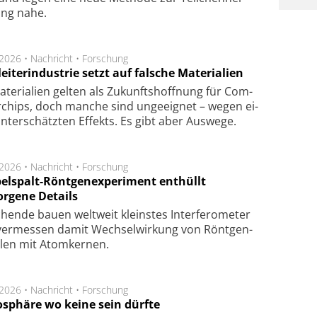
lung nahe.
.2026 •
Nachricht
•
Forschung
eiterindustrie setzt auf falsche Materialien
te­ri­a­li­en gel­ten als Zu­kunfts­hoff­nung für Com­
r­chips, doch man­che sind un­ge­eig­net – we­gen ei­
n­ter­schätz­ten Ef­fekts. Es gibt aber Aus­we­ge.
.2026 •
Nachricht
•
Forschung
elspalt-Röntgenexperiment enthüllt
orgene Details
hen­de bau­en welt­weit kleins­tes In­ter­fe­ro­me­ter
er­mes­sen da­mit Wech­sel­wir­kung von Rönt­gen­
­len mit Atom­ker­nen.
.2026 •
Nachricht
•
Forschung
sphäre wo keine sein dürfte