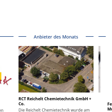
Anbieter des Monats
 GmbH
SmarAct GmbH
RCT Reichelt Chemietechnik GmbH +
Co.
uper-
Elektronenmikroskopie auf
Fem
hanismus
kleinstem Raum
Mu
Die Reichelt Chemietechnik wurde am
en