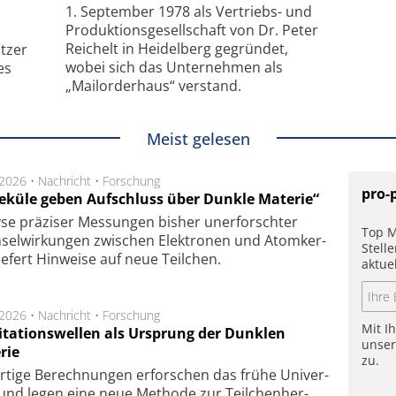
1. September 1978 als Vertriebs- und
Produktionsgesellschaft von Dr. Peter
Reichelt in Heidelberg gegründet,
tzer
wobei sich das Unternehmen als
es
„Mailorderhaus“ verstand.
Meist gelesen
.2026 •
Nachricht
•
Forschung
pro-
eküle geben Aufschluss über Dunkle Materie“
se prä­zi­ser Mes­sung­en bis­her un­er­for­schter
Top M
sel­wir­kung­en zwi­schen Elek­tro­nen und Atom­ker­
Stell
ie­fert Hin­wei­se auf neue Teil­chen.
aktue
.2026 •
Nachricht
•
Forschung
Mit I
itationswellen als Ursprung der Dunklen
unse
rie
zu.
rtige Be­rech­nung­en er­for­schen das frü­he Uni­ver­
nd legen eine neue Me­tho­de zur Teil­chen­her­