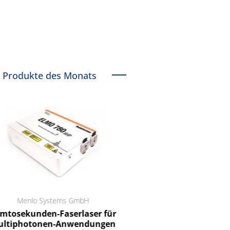
Produkte des Monats
Menlo Systems GmbH
RCT Reichelt Chemietechnik
tosekunden-Faserlaser für
Ein Unternehmen für I
ltiphotonen-Anwendungen