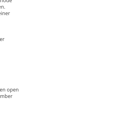
ethode
en.
einer
er
ven open
tember