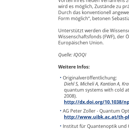
Vorteil ihres neuen Verfahrens 
wird es möglich, Zustände zu pr
Durch das konventionell angewen
Form möglich“, betonen Sebasti
Unterstützt werden die Wissensc
Wissenschaftsfonds (FWF), der 
Europäischen Union.
Quelle: IQOQI
Weitere Infos:
Originalveröffentlichung:
Diehl S, Micheli A, Kantian A, Kr
quantum systems with cold at
2008).
http://dx.doi.org/10.1038/n
AG Peter Zoller - Quantum Op
http://www.uibk.ac.at/th-p
Institut für Quantenoptik und