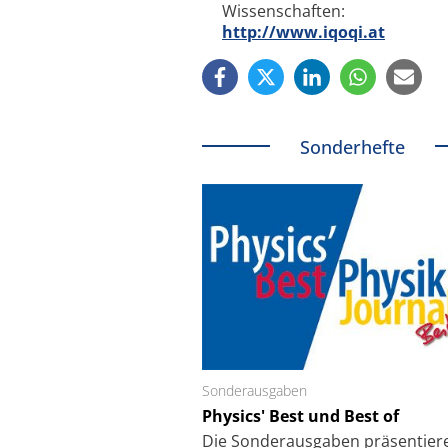
Wissenschaften:
http://www.iqoqi.at
Sonderhefte
Sonderausgaben
Schäfter + Kirchhoff
Physics' Best und Best of
Faserkoppler mit S
Feinfokussierungsmec
Die Sonder­ausgaben präsentier