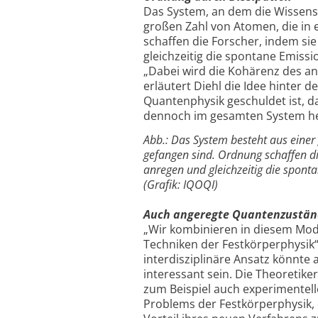
Das System, an dem die Wissensc
großen Zahl von Atomen, die in 
schaffen die Forscher, indem si
gleichzeitig die spontane Emissi
„Dabei wird die Kohärenz des a
erläutert Diehl die Idee hinter
Quantenphysik geschuldet ist, d
dennoch im gesamten System her
Abb.: Das System besteht aus einer
gefangen sind. Ordnung schaffen di
anregen und gleichzeitig die spont
(Grafik: IQOQI)
Auch angeregte Quantenzustän
„Wir kombinieren in diesem Mo
Techniken der Festkörperphysik“,
interdisziplinäre Ansatz könnt
interessant sein. Die Theoretik
zum Beispiel auch experimentel
Problems der Festkörperphysik,