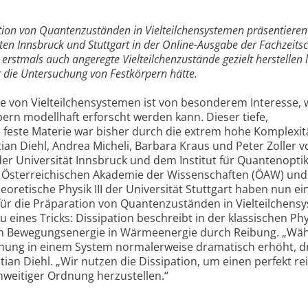
ion von Quantenzuständen in Vielteilchensystemen präsentieren
ten Innsbruck und Stuttgart in der Online-Ausgabe der Fachzeitsc
erstmals auch angeregte Vielteilchenzustände gezielt herstellen 
die Untersuchung von Festkörpern hätte.
e von Vielteilchensystemen ist von besonderem Interesse, w
ern modellhaft erforscht werden kann. Dieser tiefe,
e feste Materie war bisher durch die extrem hohe Komplexit
ian Diehl, Andrea Micheli, Barbara Kraus und Peter Zoller 
 der Universität Innsbruck und dem Institut für Quantenopti
 Österreichischen Akademie der Wissenschaften (ÖAW) un
heoretische Physik III der Universität Stuttgart haben nun ei
für die Präparation von Quantenzuständen in Vielteilchens
u eines Tricks: Dissipation beschreibt in der klassischen Phy
on Bewegungsenergie in Wärmeenergie durch Reibung. „Wä
nung in einem System normalerweise dramatisch erhöht, 
tian Diehl. „Wir nutzen die Dissipation, um einen perfekt re
hweitiger Ordnung herzustellen.“