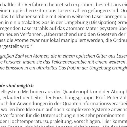
haftler ihr Verfahren theoretisch erproben, besteht aus ei
einem optischen Gitter aus Laserstrahlen gefangen sind. O
e das Teilchenensemble mit einem weiteren Laser anregen 
on in ein ultrakaltes Gas in der Umgebung (Dissipation) erm
nregenden Laserstrahls auf das atomare Materiesystem übe
 dem neuen Verfahren. „Überraschend und den Gesetzen der
ass die Atome zwar nur lokal manipuliert werden, die Ordn
gestellt wird.“
 großen Zahl von Atomen, die in einem optischen Gitter aus Lase
e Forscher, indem sie das Teilchenensemble mit einem weiteren 
ane Emission in ein ultrakaltes Gas (rot) in der Umgebung ermögl
de sind möglich
dellsystem Methoden aus der Quantenoptik und der Atomph
 erläutert der Leiter der Forschungsgruppe, Prof. Peter Zol
e auch für Anwendungen in der Quanteninformationsverarbe
er wollen ihre Idee nun auf noch komplexere Systeme anwe
le Verfahren für die Untersuchung eines sehr prominenten
 der Hochtemperatursupraleitung, vorschlagen. Hier kommt