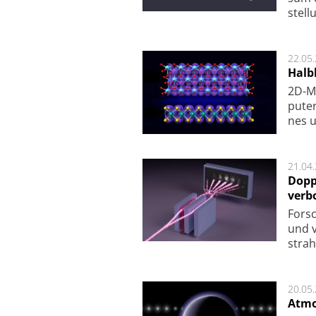
stel­
22.05
Halbl
2D-Ma
pu­te
nes u
21.04
Dopp
verb
For­sc
und v
strah
20.05
Atmo