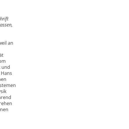
hrift
lassen,
eil an
ät
vom
k und
d Hans
nen
ystemen
sik
hrend
drehen
inen