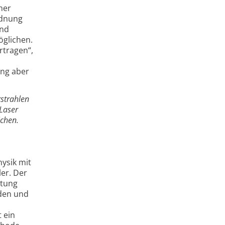
ner
rdnung
und
öglichen.
rtragen“,
ung aber
rstrahlen
Laser
ichen.
ysik mit
ler. Der
itung
nden und
 ein