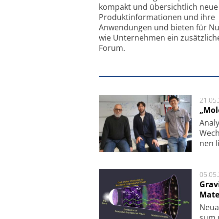
kompakt und übersichtlich neue
Produkt­informationen und ihre
Anwendungen und bieten für Nu
wie Unternehmen ein zusätzlich
Forum.
21.05
„Mol
Analy
Wech­
nen l
05.05
Grav
Mate
Neu­a
sum u