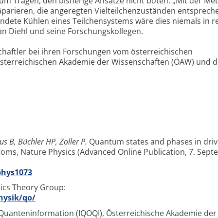
zum Tragen, den bisherige Ansätze nicht boten: „Mit der M
äparieren, die angeregten Vielteilchenzuständen entsprech
dete Kühlen eines Teilchensystems wäre dies niemals in r
an Diehl und seine Forschungskollegen.
haftler bei ihren Forschungen vom österreichischen
Österreichischen Akademie der Wissenschaften (ÖAW) und d
aus B, Büchler HP, Zoller P.
Quantum states and phases in dri
oms, Nature Physics (Advanced Online Publication, 7. Sep
phys1073
tics Theory Group:
hysik/qo/
 Quanteninformation (IQOQI), Österreichische Akademie der