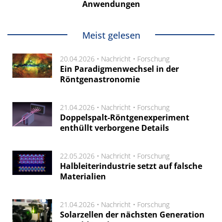
Anwendungen
Meist gelesen
20.04.2026 •
Nachricht
•
Forschung
Ein Paradigmenwechsel in der
Röntgenastronomie
21.04.2026 •
Nachricht
•
Forschung
Doppelspalt-Röntgenexperiment
enthüllt verborgene Details
22.05.2026 •
Nachricht
•
Forschung
Halbleiterindustrie setzt auf falsche
Materialien
21.04.2026 •
Nachricht
•
Forschung
Solarzellen der nächsten Generation