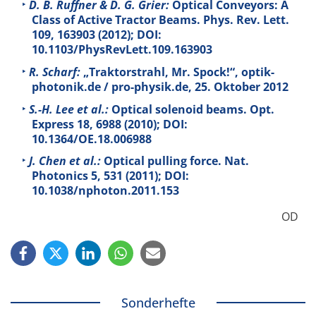
D. B. Ruffner & D. G. Grier:
Optical Conveyors: A
Class of Active Tractor Beams. Phys. Rev. Lett.
109
, 163903 (2012); DOI:
10.1103/PhysRevLett.109.163903
R. Scharf:
„Traktorstrahl, Mr. Spock!“, optik-
photonik.de / pro-physik.de, 25. Oktober 2012
S.-H. Lee et al.:
Optical solenoid beams. Opt.
Express
18
, 6988 (2010); DOI:
10.1364/OE.18.006988
J. Chen et al.:
Optical pulling force. Nat.
Photonics
5
, 531 (2011); DOI:
10.1038/nphoton.2011.153
OD
Sonderhefte