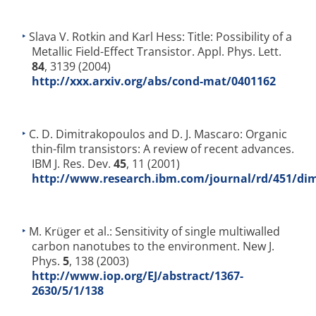
Slava V. Rotkin and Karl Hess: Title: Possibility of a
Metallic Field-Effect Transistor. Appl. Phys. Lett.
84
, 3139 (2004)
http://xxx.arxiv.org/abs/cond-mat/0401162
C. D. Dimitrakopoulos and D. J. Mascaro: Organic
thin-film transistors: A review of recent advances.
IBM J. Res. Dev.
45
, 11 (2001)
http://www.research.ibm.com/journal/rd/451/di
M. Krüger et al.: Sensitivity of single multiwalled
carbon nanotubes to the environment. New J.
Phys.
5
, 138 (2003)
http://www.iop.org/EJ/abstract/1367-
2630/5/1/138