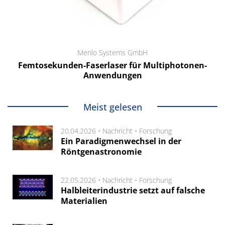
Menlo Systems GmbH
Femtosekunden-Faserlaser für Multiphotonen-
Anwendungen
Meist gelesen
20.04.2026 •
Nachricht
•
Forschung
Ein Paradigmenwechsel in der
Röntgenastronomie
22.05.2026 •
Nachricht
•
Forschung
Halbleiterindustrie setzt auf falsche
Materialien