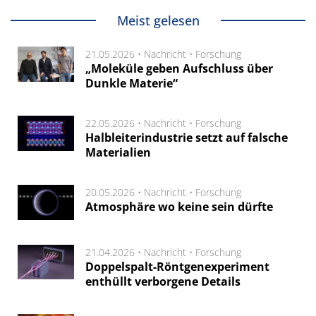
Meist gelesen
21.05.2026 •
Nachricht
•
Forschung
„Moleküle geben Aufschluss über
Dunkle Materie“
22.05.2026 •
Nachricht
•
Forschung
Halbleiterindustrie setzt auf falsche
Materialien
20.05.2026 •
Nachricht
•
Forschung
Atmosphäre wo keine sein dürfte
21.04.2026 •
Nachricht
•
Forschung
Doppelspalt-Röntgenexperiment
enthüllt verborgene Details