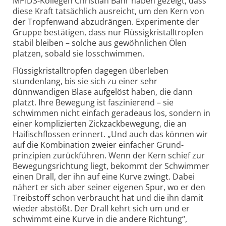
MPIDS-Kollegen Christian Bahr haben gezeigt, dass
diese Kraft tatsächlich ausreicht, um den Kern von
der Tropfenwand abzudrängen. Experimente der
Gruppe bestätigen, dass nur Flüssig­kristall­tropfen
stabil bleiben – solche aus gewöhnlichen Ölen
platzen, sobald sie losschwimmen.
Flüssigkristall­tropfen dagegen überleben
stundenlang, bis sie sich zu einer sehr
dünnwandigen Blase aufgelöst haben, die dann
platzt. Ihre Bewegung ist faszinierend – sie
schwimmen nicht einfach geradeaus los, sondern in
einer komplizierten Zickzack­bewegung, die an
Haifischflossen erinnert. „Und auch das können wir
auf die Kombination zweier einfacher Grund­
prinzipien zurückführen. Wenn der Kern schief zur
Bewegungs­richtung liegt, bekommt der Schwimmer
einen Drall, der ihn auf eine Kurve zwingt. Dabei
nähert er sich aber seiner eigenen Spur, wo er den
Treibstoff schon verbraucht hat und die ihn damit
wieder abstößt. Der Drall kehrt sich um und er
schwimmt eine Kurve in die andere Richtung“,