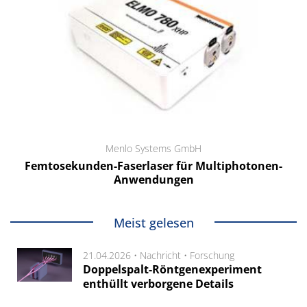
Menlo Systems GmbH
Femtosekunden-Faserlaser für Multiphotonen-
Anwendungen
Meist gelesen
21.04.2026 •
Nachricht
•
Forschung
Doppelspalt-Röntgenexperiment
enthüllt verborgene Details