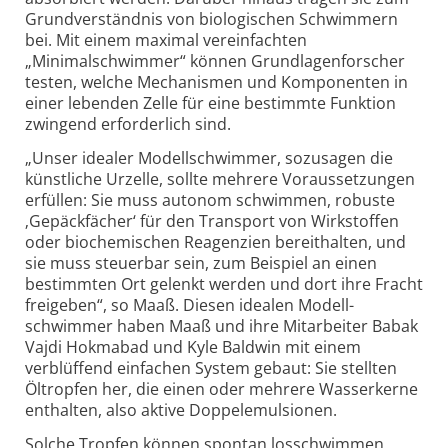
Grund­verständnis von biologischen Schwimmern
bei. Mit einem maximal vereinfachten
„Minimalschwimmer“ können Grundlagen­forscher
testen, welche Mechanismen und Komponenten in
einer lebenden Zelle für eine bestimmte Funktion
zwingend erforderlich sind.
„Unser idealer Modellschwimmer, sozusagen die
künstliche Urzelle, sollte mehrere Voraus­setzungen
erfüllen: Sie muss autonom schwimmen, robuste
‚Gepäckfächer‘ für den Transport von Wirkstoffen
oder biochemischen Reagenzien bereithalten, und
sie muss steuerbar sein, zum Beispiel an einen
bestimmten Ort gelenkt werden und dort ihre Fracht
freigeben“, so Maaß. Diesen idealen Modell­
schwimmer haben Maaß und ihre Mitarbeiter Babak
Vajdi Hokmabad und Kyle Baldwin mit einem
verblüffend einfachen System gebaut: Sie stellten
Öltropfen her, die einen oder mehrere Wasser­kerne
enthalten, also aktive Doppel­emulsionen.
Solche Tropfen können spontan losschwimmen,