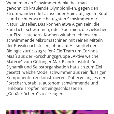
Wenn man an Schwimmer denkt, hat man
gewöhnlich kraulende Olympioniken, gegen den
Strom wandernde Lachse oder Haie auf Jagd im Kopf
– und nicht etwa die häufigsten Schwimmer der
Natur: Einzeller. Das können etwa Algen sein, die
zum Licht schwimmen, oder Spermien, die zielsicher
zur Eizelle steuern. Können wir aber lebensecht
schwimmende Mikro­maschinen mit reinen Mitteln
der Physik nachstellen, ohne auf Hilfsmittel der
Biologie zurück­zugreifen? Ein Team um Corinna
Maaß aus der Forschungs­gruppe „Aktive weiche
Materie“ vom Göttinger Max-Planck-Institut für
Dynamik und Selbst­organisation hat sich zum Ziel
gesetzt, weiche Modell­schwimmer aus rein flüssigen
Komponenten zu konstruieren. Dabei gelang es den
Forschern, stabile, autonom schwimmende und
lenkbare Tropfen mit eingeschlossenen
„Gepäckfächern“ zu erzeugen.