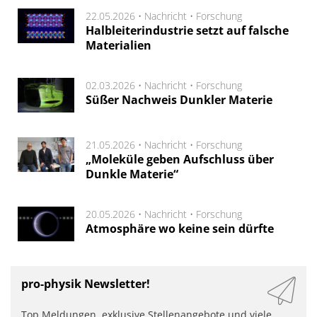
22.05.2026 •
Nachricht
•
Forschung
Halbleiterindustrie setzt auf falsche
Materialien
02.03.2026 •
Nachricht
•
Forschung
Süßer Nachweis Dunkler Materie
21.05.2026 •
Nachricht
•
Forschung
„Moleküle geben Aufschluss über
Dunkle Materie“
20.05.2026 •
Nachricht
•
Forschung
Atmosphäre wo keine sein dürfte
pro-physik Newsletter!
Top Meldungen, exklusive Stellenangebote und viele