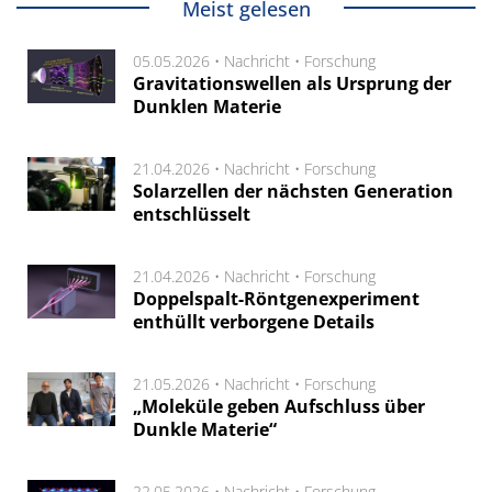
Meist gelesen
05.05.2026 •
Nachricht
•
Forschung
Gravitationswellen als Ursprung der
Dunklen Materie
21.04.2026 •
Nachricht
•
Forschung
Solarzellen der nächsten Generation
entschlüsselt
21.04.2026 •
Nachricht
•
Forschung
Doppelspalt-Röntgenexperiment
enthüllt verborgene Details
21.05.2026 •
Nachricht
•
Forschung
„Moleküle geben Aufschluss über
Dunkle Materie“
22.05.2026 •
Nachricht
•
Forschung