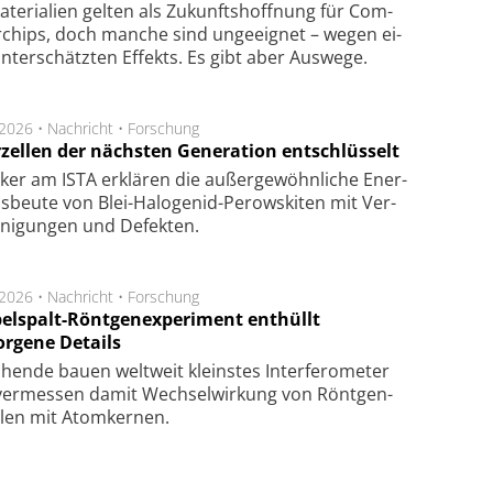
te­ri­a­li­en gel­ten als Zu­kunfts­hoff­nung für Com­
r­chips, doch man­che sind un­ge­eig­net – we­gen ei­
n­ter­schätz­ten Ef­fekts. Es gibt aber Aus­we­ge.
.2026 •
Nachricht
•
Forschung
rzellen der nächsten Generation entschlüsselt
ker am ISTA er­klä­ren die außer­ge­wöhn­li­che Ener­
us­beu­te von Blei-Halo­ge­nid-Perows­ki­ten mit Ver­
­ni­gung­en und De­fek­ten.
.2026 •
Nachricht
•
Forschung
elspalt-Röntgenexperiment enthüllt
orgene Details
hen­de bau­en welt­weit kleins­tes In­ter­fe­ro­me­ter
er­mes­sen da­mit Wech­sel­wir­kung von Rönt­gen­
­len mit Atom­ker­nen.