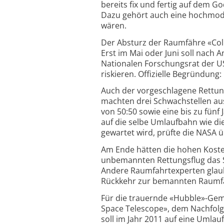
bereits fix und fertig auf dem 
Dazu gehört auch eine hochmod
wären.
Der Absturz der Raumfähre «Col
Erst im Mai oder Juni soll nach 
Nationalen Forschungsrat der U
riskieren. Offizielle Begründung
Auch der vorgeschlagene Rettun
machten drei Schwachstellen aus:
von 50:50 sowie eine bis zu fün
auf die selbe Umlaufbahn wie di
gewartet wird, prüfte die NASA ü
Am Ende hätten die hohen Kosten
unbemannten Rettungsflug das Sc
Andere Raumfahrtexperten glau
Rückkehr zur bemannten Raumf
Für die trauernde «Hubble»-Geme
Space Telescope», dem Nachfolge
soll im Jahr 2011 auf eine Umla