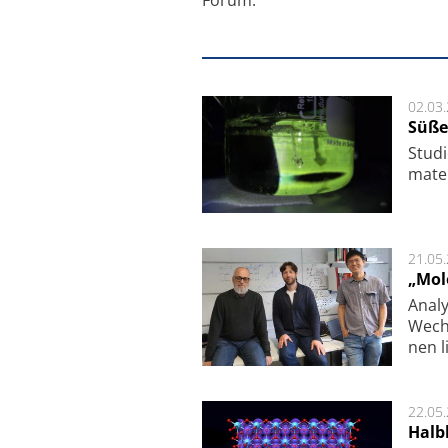
02.03
Süße
Studi
ma­te
21.05
„Mol
Analy
Wech­
nen l
22.05
Halbl