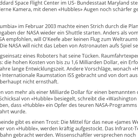
Goddard Space Flight Center im US- Bundesstaat Maryland st
erne Kamera, mit denen «Hubbles» Augen noch schärfer 
umbia» im Februar 2003 machte einen Strich durch die Pla
Angaben der NASA wieder ein Shuttle starten. Anders als vo
SA empfohlen, will O'Keefe aber keinen Flug zum Weltraum
: Die NASA will nicht das Leben von Astronauten aufs Spiel se
gseinsatz eines Roboters hat seine Tücken. Raumfahrtexpe
 die hohen Kosten von bis zu 1,6 Milliarden Dollar, ein Erfo
f Jahre lange Entwicklungszeit. Andere Vorschläge, wonach «
e Internationale Raumstation ISS gebracht und von dort aus
berhaupt nicht ernsthaft.
 von mehr als einer Milliarde Dollar für einen bemannten
hicksal von «Hubble» besiegelt, schreibt die «Washington 
ben, dass «Hubble» ein Opfer des teuren NASA-Programms
ahrt wurde.
inde gibt es einen Trost: Die Mittel für das neue «James 
r von «Hubble», werden kräftig aufgestockt. Das Infrarot-
ufbahn gebracht werden. Wissenschaftler versprechen noch