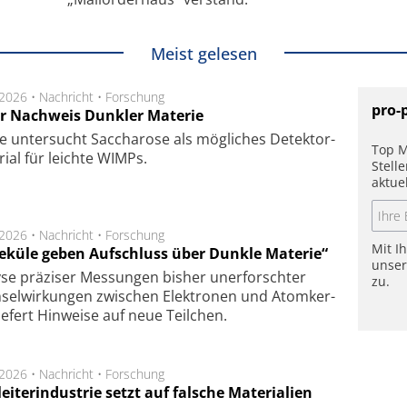
Meist gelesen
.2026 •
Nachricht
•
Forschung
pro-
r Nachweis Dunkler Materie
e unter­sucht Saccha­ro­se als mög­li­ches De­tek­tor­
Top M
­rial für leich­te WIMPs.
Stell
aktue
.2026 •
Nachricht
•
Forschung
Mit I
eküle geben Aufschluss über Dunkle Materie“
unse
se prä­zi­ser Mes­sung­en bis­her un­er­for­schter
zu.
sel­wir­kung­en zwi­schen Elek­tro­nen und Atom­ker­
ie­fert Hin­wei­se auf neue Teil­chen.
.2026 •
Nachricht
•
Forschung
eiterindustrie setzt auf falsche Materialien