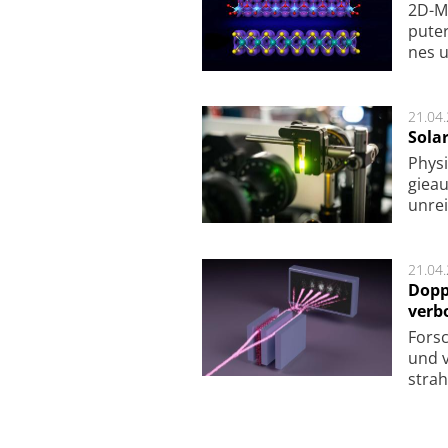
2D-Ma
pu­te
nes u
21.04
Sola
Physi
gie­a
unrei
21.04
Dopp
verb
For­sc
und v
strah