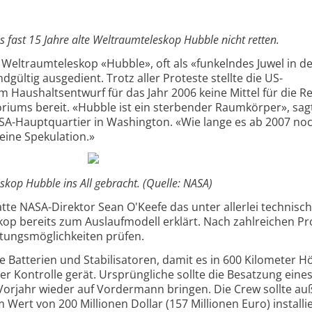
as fast 15 Jahre alte Weltraumteleskop Hubble nicht retten.
 Weltraumteleskop «Hubble», oft als «funkelndes Juwel in d
gültig ausgedient. Trotz aller Proteste stellte die US-
Haushaltsentwurf für das Jahr 2006 keine Mittel für die R
toriums bereit. «Hubble ist ein sterbender Raumkörper», sa
ASA-Hauptquartier in Washington. «Wie lange es ab 2007 no
 reine Spekulation.»
kop Hubble ins All gebracht. (Quelle: NASA)
tte NASA-Direktor Sean O'Keefe das unter allerlei technisc
op bereits zum Auslaufmodell erklärt. Nach zahlreichen Pr
ttungsmöglichkeiten prüfen.
 Batterien und Stabilisatoren, damit es in 600 Kilometer H
er Kontrolle gerät. Ursprüngliche sollte die Besatzung eine
 Vorjahr wieder auf Vordermann bringen. Die Crew sollte a
 Wert von 200 Millionen Dollar (157 Millionen Euro) installie