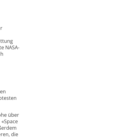
er
ettung
gte NASA-
ch
hen
otesten
öhe über
s «Space
ußerdem
ren, die