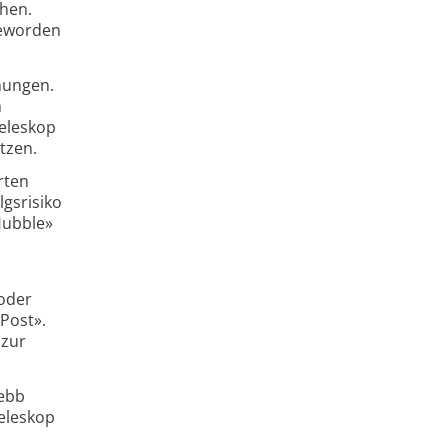
ehen.
geworden
nungen.
m
teleskop
tzen.
rten
lgsrisiko
Hubble»
 oder
Post».
 zur
Webb
Teleskop