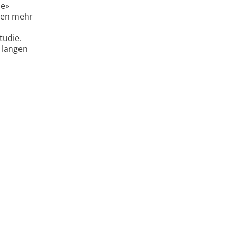
le»
rden mehr
tudie.
 langen