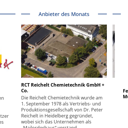
Anbieter des Monats
 GmbH
SmarAct GmbH
RCT Reichelt Chemietechnik GmbH +
Co.
uper-
Elektronenmikroskopie auf
Fem
hanismus
kleinstem Raum
Mu
Die Reichelt Chemietechnik wurde am
en
1. September 1978 als Vertriebs- und
Produktionsgesellschaft von Dr. Peter
Reichelt in Heidelberg gegründet,
tzer
wobei sich das Unternehmen als
es
„Mailorderhaus“ verstand.