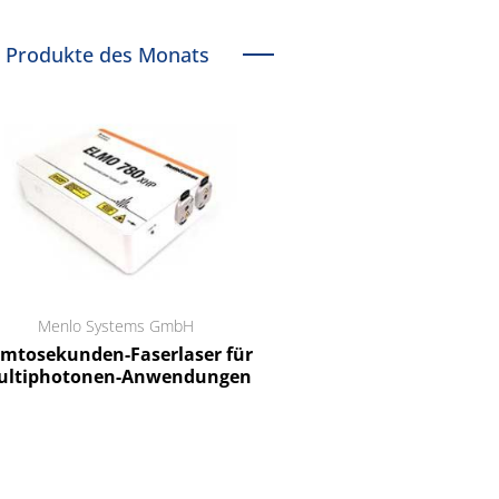
Produkte des Monats
Menlo Systems GmbH
RCT Reichelt Chemietechnik
tosekunden-Faserlaser für
Ein Unternehmen für I
ltiphotonen-Anwendungen