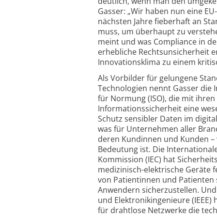
deutlich, wenn man den umgekeh
Gasser: „Wir haben nun eine EU-
nächsten Jahre fieberhaft an St
muss, um überhaupt zu versteh
meint und was Compliance in der
erhebliche Rechtsunsicherheit 
Innovationsklima zu einem kritis
Als Vorbilder für gelungene Sta
Technologien nennt Gasser die I
für Normung (ISO), die mit ihre
Informationssicherheit eine wes
Schutz sensibler Daten im digital
was für Unternehmen aller Bran
deren Kundinnen und Kunden – 
Bedeutung ist. Die International
Kommission (IEC) hat Sicherhei
medizinisch-elektrische Geräte 
von Patientinnen und Patiente
Anwendern sicherzustellen. Und d
und Elektronikingenieure (IEEE) 
für drahtlose Netzwerke die tec