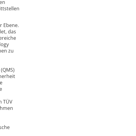
ren
ttstellen
er Ebene.
et, das
ereiche
logy
men zu
s (QMS)
herheit
te
e
em TÜV
Rahmen
ische