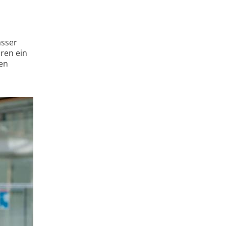
asser
ren ein
en