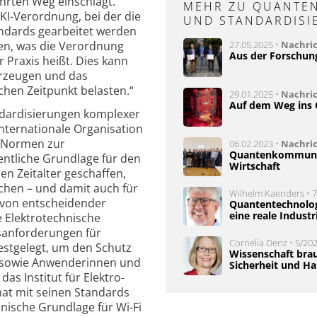
rten Weg einschlägt.
MEHR ZU QUANTEN
KI-Verordnung, bei der die
UND STANDARDISI
andards gearbeitet werden
en, was die Verordnung
27.05.2025 •
Nachri
Aus der Forschun
 Praxis heißt. Dies kann
erzeugen und das
chen Zeitpunkt belasten.“
29.01.2025 •
Nachri
Auf dem Weg ins 
ndardisierungen komplexer
nternationale Organisation
n Normen zur
06.02.2023 •
Nachri
Quantenkommunik
entliche Grundlage für den
Wirtschaft
en Zeitalter geschaffen,
chen – und damit auch für
Wilhelm Kaenders • 7/
von entscheidender
Quantentechnologi
eine reale Industr
e Elektrotechnische
tsanforderungen für
Cornelia Denz • 5/202
festgelegt, um den Schutz
Wissenschaft brau
n sowie Anwenderinnen und
Sicherheit und Ha
as Institut für Elektro-
hat mit seinen Standards
hnische Grundlage für Wi-Fi