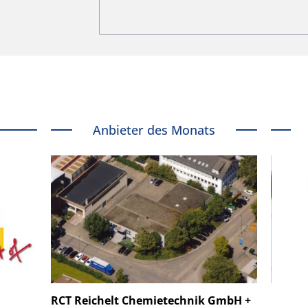
Anbieter des Monats
 GmbH
SmarAct GmbH
RCT Reichelt Chemietechnik GmbH +