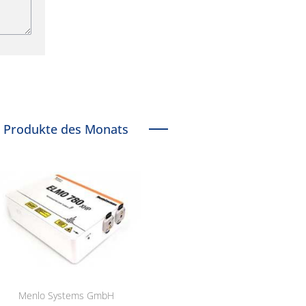
Produkte des Monats
Menlo Systems GmbH
RCT Reichelt Chemietechnik