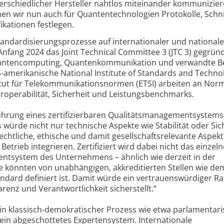
erschiedlicher Hersteller nahtlos miteinander kommunizie
en wir nun auch für Quantentechnologien Protokolle, Schni
ikationen festlegen.
 Standardisierungsprozesse auf internationaler und national
Anfang 2024 das Joint Technical Committee 3 (JTC 3) gegründ
uantencomputing, Quantenkommunikation und verwandte B
US-amerikanische National Institute of Standards and Techno
titut für Telekommunikationsnormen (ETSI) arbeiten an Nor
roperabilität, Sicherheit und Leistungsbenchmarks.
führung eines zertifizierbaren Qualitätsmanagementsystem
würde nicht nur technische Aspekte wie Stabilität oder Sic
echtliche, ethische und damit gesellschaftsrelevante Aspek
etrieb integrieren. Zertifiziert wird dabei nicht das einzeln
tsystem des Unternehmens – ähnlich wie derzeit in der
ate könnten von unabhängigen, akkreditierten Stellen wie d
ndard definiert ist. Damit würde ein vertrauenswürdiger 
renz und Verantwortlichkeit sicherstellt.“
in klassisch-demokratischer Prozess wie etwa parlamentar
ein abgeschottetes Expertensystem. Internationale