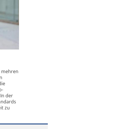
b mehren
in
die
o-
In der
tandards
it zu