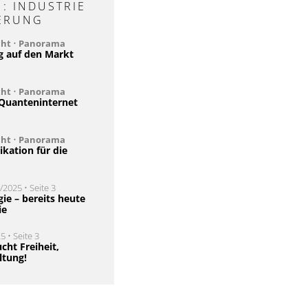
: INDUSTRIE
ERUNG
cht
•
Panorama
g auf den Markt
cht
•
Panorama
Quanteninternet
cht
•
Panorama
ation für die
2025 • Seite 3
e – bereits heute
ie
5 • Seite 3
cht Freiheit,
ltung!