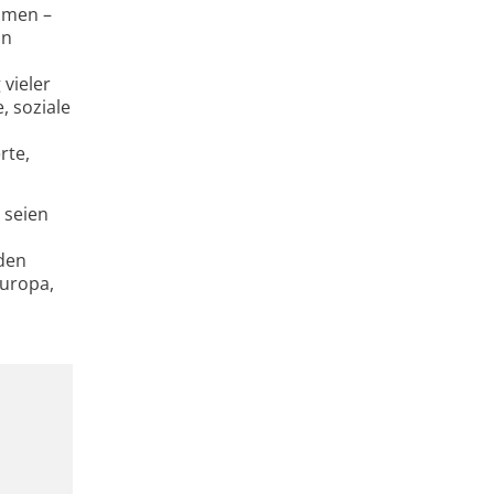
mmen –
In
vieler
, soziale
rte,
 seien
rden
Europa,