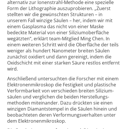
alternativ zur Ionen­strahl-​Methode eine spezielle
Form der Litho­graphie auszu­probieren. „Zuerst
stellten wir die gewünschten Strukturen – in
unserem Fall winzige Säulen – her, indem wir mit
einem Gasplasma das nicht von einer Maske
bedeckte Material von einer Silizium­ober­fläche
wegätzten“, erklärt team-Mitglied Ming Chen. In
einem weiteren Schritt wird die Oberfläche der teils
weniger als hundert Nanometer breiten Säulen
zunächst oxidiert und dann gereinigt, indem die
Oxidschicht mit einer starken Säure restlos entfernt
wird.
Anschließend untersuchten die Forscher mit einem
Elektronen­mikroskop die Festigkeit und plastische
Verform­barkeit von verschieden breiten Silizium­
säulen und verglichen die beiden Herstel­lungs­
methoden mitein­ander. Dazu drückten sie einen
winzigen Diamant­stempel in die Säulen hinein und
beobachteten deren Verformungs­verhalten unter
dem Elektronen­mikroskop.