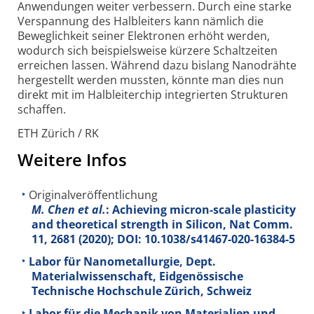
Anwendungen weiter verbessern. Durch eine starke
Verspannung des Halbleiters kann nämlich die
Beweglichkeit seiner Elektronen erhöht werden,
wodurch sich beispiels­weise kürzere Schalt­zeiten
erreichen lassen. Während dazu bislang Nanodrähte
hergestellt werden mussten, könnte man dies nun
direkt mit im Halbleiter­chip integrierten Strukturen
schaffen.
ETH Zürich / RK
Weitere Infos
Originalveröffentlichung
M. Chen et al.
: Achieving micron-scale plasticity
and theoretical strength in Silicon, Nat Comm.
11
, 2681 (2020); DOI: 10.1038/s41467-020-16384-5
Labor für Nanometallurgie, Dept.
Materialwissenschaft, Eidgenössische
Technische Hochschule Zürich, Schweiz
Labor für die Mechanik von Materialien und