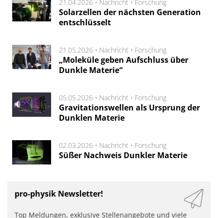
21.04.2026 •
Nachricht
•
Forschung
Solarzellen der nächsten Generation
entschlüsselt
21.05.2026 •
Nachricht
•
Forschung
„Moleküle geben Aufschluss über
Dunkle Materie“
05.05.2026 •
Nachricht
•
Forschung
Gravitationswellen als Ursprung der
Dunklen Materie
02.03.2026 •
Nachricht
•
Forschung
Süßer Nachweis Dunkler Materie
pro-physik Newsletter!
Top Meldungen, exklusive Stellenangebote und viele