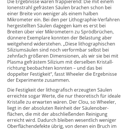
Die Ergebnisse waren frappierend: Die mit einem
Ionenstrahl gefrästen Säulen brachen schon bei
einer Breite von weniger als einem halben
Mikrometer ein. Bei den per Lithographie-​​Verfahren
hergestellten Säulen dagegen kam es erst bei
Breiten über vier Mikrometern zu Sprödbrüchen,
dünnere Exemplare konnten der Belastung aber
weitgehend widerstehen. „Diese litho­graphischen
Silizium­säulen sind noch verformbar selbst bei
zehnfach größeren Dimensionen, als wir sie bei mit
Plasma gefrästem Silizium mit derselben Kristall­
richtung beobachten konnten – und das bei
doppelter Festigkeit“, fasst Wheeler die Ergebnisse
der Experimente zusammen.
Die Festigkeit der litho­grafisch erzeugten Säulen
erreichte sogar Werte, die nur theoretisch für ideale
Kristalle zu erwarten wären. Der Clou, so Wheeler,
liegt in der absoluten Reinheit der Säulen­ober­
flächen, die mit der abschließenden Reinigung
erreicht wird. Dadurch bleiben wesentlich weniger
Oberflächen­defekte übrig, von denen ein Bruch im