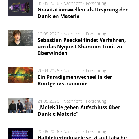
05.05.2026 •
Nachricht
•
Forschung
Gravitationswellen als Ursprung der
Dunklen Materie
13.05.2026 •
Nachricht
•
Forschung
Sebastian Paeckel findet Verfahren,
um das Nyquist-Shannon-Limit zu
überwinden
20.04.2026 •
Nachricht
•
Forschung
Ein Paradigmenwechsel in der
Röntgenastronomie
21.05.2026 •
Nachricht
•
Forschung
„Moleküle geben Aufschluss über
Dunkle Materie“
22.05.2026 •
Nachricht
•
Forschung
Halbleiterindustrie setzt auf falsche