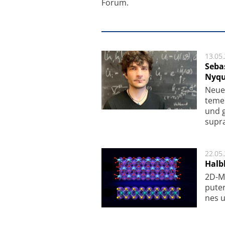
Forum.
13.05
Seba
Nyqu
Neue 
te­me
und g
supra­
22.05
Halbl
2D-Ma
pu­te
nes u