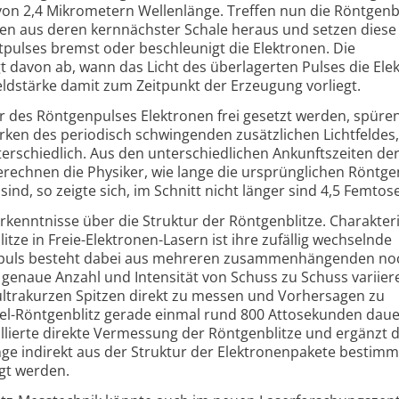
 von 2,4 Mikrometern Wellenlänge. Treffen nun die Röntgenbl
en aus deren kernnächster Schale heraus und setzen diese 
htpulses bremst oder beschleunigt die Elektronen. Die
 davon ab, wann das Licht des überlagerten Pulses die Ele
eldstärke damit zum Zeitpunkt der Erzeugung vorliegt.
des Röntgenpulses Elektronen frei gesetzt werden, spüre
rken des periodisch schwingenden zusätzlichen Lichtfeldes,
terschiedlich. Aus den unterschiedlichen Ankunftszeiten de
rechnen die Physiker, wie lange die ursprünglichen Röntge
ind, so zeigte sich, im Schnitt nicht länger sind 4,5 Femto
enntnisse über die Struktur der Röntgenblitze. Charakteri
itze in Freie-Elektronen-Lasern ist ihre zufällig wechselnde
enpuls besteht dabei aus mehreren zusammenhängenden no
genaue Anzahl und Intensität von Schuss zu Schuss variie
ultrakurzen Spitzen direkt zu messen und Vorhersagen zu
nzel-Röntgenblitz gerade einmal rund 800 Attosekunden daue
llierte direkte Vermessung der Röntgenblitze und ergänzt 
ge indirekt aus der Struktur der Elektronenpakete bestimm
ugt werden.