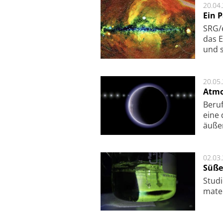
20.04
Ein 
SRG/e
das E
und s
20.05
Atmo
Beruf
eine 
äu­ße
02.03
Süße
Studi
ma­te