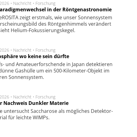
.2026 •
Nachricht
•
Forschung
Paradigmenwechsel in der Röntgenastronomie
ROSITA zeigt erst­mals, wie unser Son­nen­sys­tem
r­schei­nungs­bild des Rönt­gen­him­mels ver­än­dert
ieht Helium-Fokus­sie­rungs­ke­gel.
.2026 •
Nachricht
•
Forschung
sphäre wo keine sein dürfte
s- und Ama­teuer­for­schen­de in Japan de­tek­tie­ren
dün­ne Gas­hül­le um ein 500-Kilo­meter-Objekt im
­ren Son­nen­sys­tem.
.2026 •
Nachricht
•
Forschung
r Nachweis Dunkler Materie
e unter­sucht Saccha­ro­se als mög­li­ches De­tek­tor­
­rial für leich­te WIMPs.