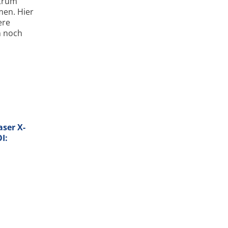
ntrum
men. Hier
ere
n noch
aser X-
I: