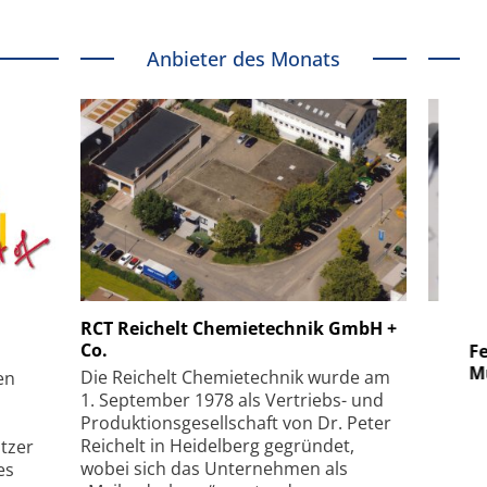
Anbieter des Monats
 GmbH
SmarAct GmbH
RCT Reichelt Chemietechnik GmbH +
Co.
uper-
Elektronenmikroskopie auf
Fem
hanismus
kleinstem Raum
Mu
Die Reichelt Chemietechnik wurde am
en
1. September 1978 als Vertriebs- und
Produktionsgesellschaft von Dr. Peter
Reichelt in Heidelberg gegründet,
tzer
wobei sich das Unternehmen als
es