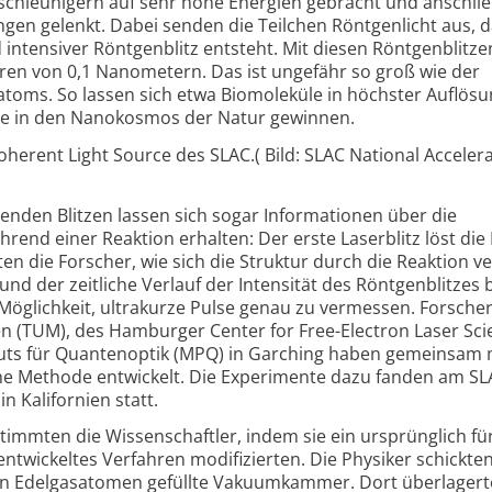
eschleunigern auf sehr hohe Energien gebracht und anschli
en gelenkt. Dabei senden die Teilchen Röntgenlicht aus, d
d intensiver Röntgenblitz entsteht. Mit diesen Röntgenblitze
ren von 0,1 Nanometern. Das ist ungefähr so groß wie der
toms. So lassen sich etwa Biomoleküle in höchster Auflös
cke in den Nanokosmos der Natur gewinnen.
oherent Light Source des SLAC.( Bild: SLAC National Acceler
genden Blitzen lassen sich sogar Informationen über die
end einer Reaktion erhalten: Der erste Laserblitz löst die
n die Forscher, wie sich die Struktur durch die Reaktion v
d der zeitliche Verlauf der Intensität des Röntgenblitzes
 Möglichkeit, ultrakurze Pulse genau zu vermessen. Forsche
n (TUM), des Hamburger Center for Free-Electron Laser Sci
tuts für Quantenoptik (MPQ) in Garching haben gemeinsam 
che Methode entwickelt. Die Experimente dazu fanden am S
n Kalifornien statt.
timmten die Wissenschaftler, indem sie ein ursprünglich für
entwickeltes Verfahren modifizierten. Die Physiker schickten
gen Edelgasatomen gefüllte Vakuumkammer. Dort überlagert