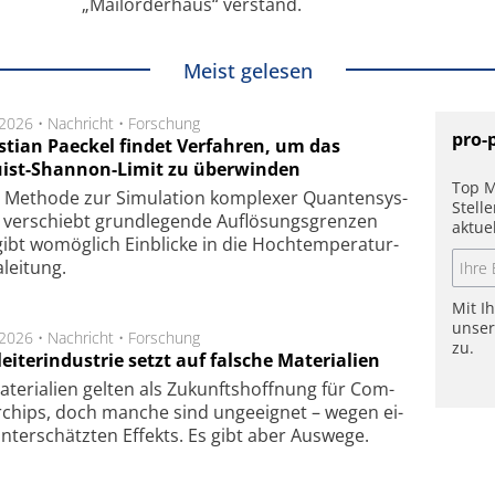
„Mailorderhaus“ verstand.
Meist gelesen
.2026 •
Nachricht
•
Forschung
pro-
stian Paeckel findet Verfahren, um das
ist-Shannon-Limit zu überwinden
Top M
Methode zur Simu­la­tion kom­ple­xer Quan­ten­sys­
Stell
 ver­schiebt grund­le­gen­de Auf­lösungs­gren­zen
aktue
ibt wo­mög­lich Ein­blicke in die Hoch­tempe­ra­tur­
lei­tung.
Mit I
unse
.2026 •
Nachricht
•
Forschung
zu.
eiterindustrie setzt auf falsche Materialien
te­ri­a­li­en gel­ten als Zu­kunfts­hoff­nung für Com­
r­chips, doch man­che sind un­ge­eig­net – we­gen ei­
n­ter­schätz­ten Ef­fekts. Es gibt aber Aus­we­ge.