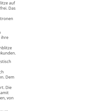
itze auf
frei. Das
ktronen
n
 ihre
r
nblitze
sekunden.
stisch
ch
ren. Dem
rt. Die
damit
en, von