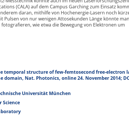
litz-Messtechnik könnte auch im neuen Laserforschungsze
ications (CALA) auf dem Campus Garching zum Einsatz kom
anderem daran, mithilfe von Hochenergie-Lasern noch kürz
it Pulsen von nur wenigen Attosekunden Länge könnte ma
r fotografieren, wie etwa die Bewegung von Elektronen um
e temporal structure of few-femtosecond free-electron l
ime domain, Nat. Photonics, online 24. November 2014; DO
echnische Universität München
r Science
aboratory