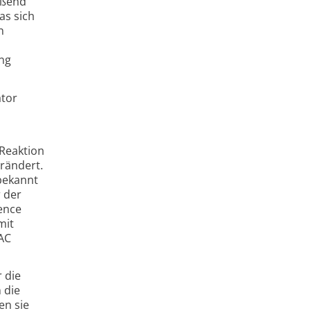
eßend
as sich
n
ung
ator
 Reaktion
erändert.
 bekannt
r der
ence
mit
LAC
 die
 die
en sie