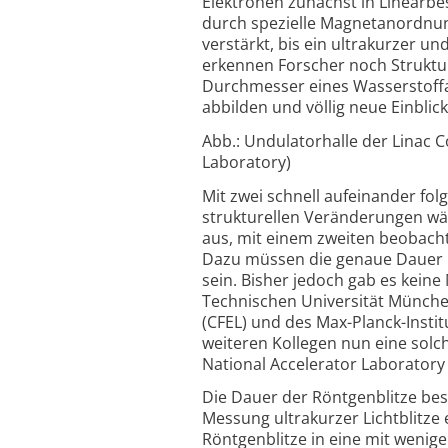
Elektronen zunächst in Linearb
durch spezielle Magnetanordnung
verstärkt, bis ein ultrakurzer un
erkennen Forscher noch Struktu
Durchmesser eines Wasserstoffa
abbilden und völlig neue Einbli
Abb.: Undulatorhalle der Linac C
Laboratory)
Mit zwei schnell aufeinander fol
strukturellen Veränderungen währ
aus, mit einem zweiten beobachte
Dazu müssen die genaue Dauer un
sein. Bisher jedoch gab es keine
Technischen Universität Münche
(CFEL) und des Max-Planck-Insti
weiteren Kollegen nun eine sol
National Accelerator Laboratory i
Die Dauer der Röntgenblitze bes
Messung ultrakurzer Lichtblitze 
Röntgenblitze in eine mit weni