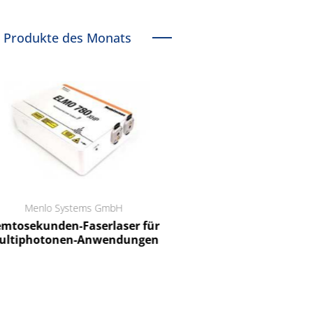
Produkte des Monats
Menlo Systems GmbH
RCT Reichelt Chemietechnik
tosekunden-Faserlaser für
Ein Unternehmen für I
ltiphotonen-Anwendungen