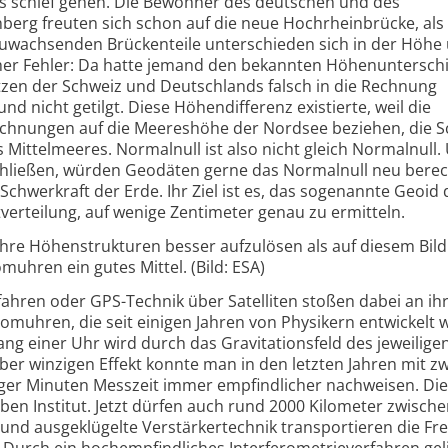
s schief gehen. Die Bewohner des deutschen und des
nberg freuten sich schon auf die neue Hochrheinbrücke, al
 zuwachsenden Brückenteile unterschieden sich in der Höhe
icher Fehler: Da hatte jemand den bekannten Höhenuntersch
zen der Schweiz und Deutschlands falsch in die Rechnung
nd nicht getilgt. Diese Höhendifferenz existierte, weil die
echnungen auf die Meereshöhe der Nordsee beziehen, die S
Mittelmeeres. Normalnull ist also nicht gleich Normalnull
schließen, würden Geodäten gerne das Normalnull neu bere
chwerkraft der Erde. Ihr Ziel ist es, das sogenannte Geoid 
tverteilung, auf wenige Zentimeter genau zu ermitteln.
 ihre Höhenstrukturen besser aufzulösen als auf diesem Bild
muhren ein gutes Mittel. (Bild: ESA)
ren oder GPS-Technik über Satelliten stoßen dabei an ih
tomuhren, die seit einigen Jahren von Physikern entwickelt 
ng einer Uhr wird durch das Gravitationsfeld des jeweilige
ber winzigen Effekt konnte man in den letzten Jahren mit zw
ger Minuten Messzeit immer empfindlicher nachweisen. Di
en Institut. Jetzt dürfen auch rund 2000 Kilometer zwisch
 und ausgeklügelte Verstärkertechnik transportieren die F
Durch ein hochempfindliches Interferometrieverfahren gel