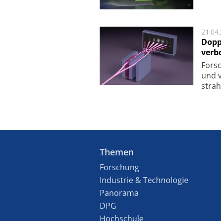
21.04
Dopp
verb
For­sc
und v
strah
Themen
Forschung
Industrie & Technologie
Panorama
DPG
Hochschule