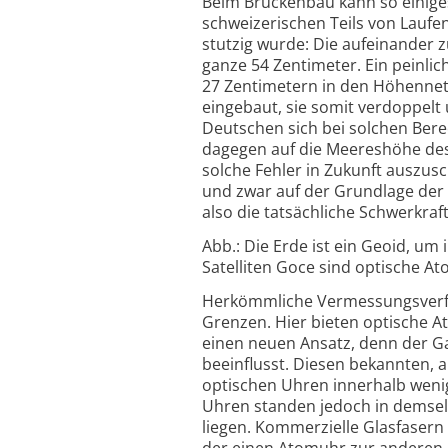
Beim Brückenbau kann so einige
schweizerischen Teils von Laufe
stutzig wurde: Die aufeinander
ganze 54 Zentimeter. Ein peinl
27 Zentimetern in den Höhennet
eingebaut, sie somit verdoppelt u
Deutschen sich bei solchen Ber
dagegen auf die Meereshöhe des 
solche Fehler in Zukunft auszu
und zwar auf der Grundlage der S
also die tatsächliche Schwerkraf
Abb.: Die Erde ist ein Geoid, um
Satelliten Goce sind optische Ato
Herkömmliche Vermessungsverfah
Grenzen. Hier bieten optische A
einen neuen Ansatz, denn der Ga
beeinflusst. Diesen bekannten, a
optischen Uhren innerhalb weni
Uhren standen jedoch in demselb
liegen. Kommerzielle Glasfasern
der einen Atomuhr zur anderen. 