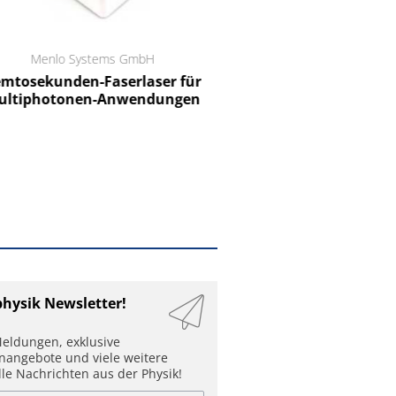
Menlo Systems GmbH
RCT Reichelt Chemietechnik
tosekunden-Faserlaser für
Ein Unternehmen für I
ltiphotonen-Anwendungen
physik Newsletter!
eldungen, exklusive
enangebote und viele weitere
lle Nachrichten aus der Physik!