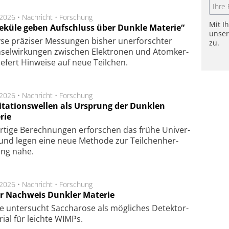
.2026 •
Nachricht
•
Forschung
Mit I
eküle geben Aufschluss über Dunkle Materie“
unse
se prä­zi­ser Mes­sung­en bis­her un­er­for­schter
zu.
sel­wir­kung­en zwi­schen Elek­tro­nen und Atom­ker­
ie­fert Hin­wei­se auf neue Teil­chen.
.2026 •
Nachricht
•
Forschung
itationswellen als Ursprung der Dunklen
rie
rtige Be­rech­nung­en er­for­schen das frü­he Uni­ver­
nd legen eine neue Me­tho­de zur Teil­chen­her­
lung nahe.
.2026 •
Nachricht
•
Forschung
r Nachweis Dunkler Materie
e unter­sucht Saccha­ro­se als mög­li­ches De­tek­tor­
­rial für leich­te WIMPs.