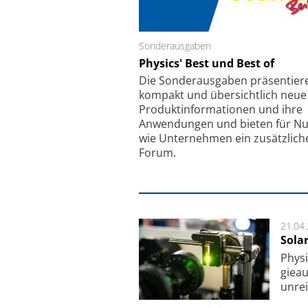
Sonderausgaben
Schäfter + Kirchhoff
Physics' Best und Best of
Faserkoppler mit S
Feinfokussierungsmec
Die Sonder­ausgaben präsentier
kompakt und übersichtlich neue
Produkt­informationen und ihre
Anwendungen und bieten für Nu
wie Unternehmen ein zusätzlich
Forum.
21.04
Sola
Physi
gie­a
unrei