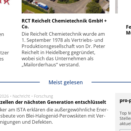
 GmbH
SmarAct GmbH
RCT Reichelt Chemietechnik GmbH +
Co.
uper-
Elektronenmikroskopie auf
Fem
hanismus
kleinstem Raum
Mu
Die Reichelt Chemietechnik wurde am
en
1. September 1978 als Vertriebs- und
Produktionsgesellschaft von Dr. Peter
Reichelt in Heidelberg gegründet,
tzer
wobei sich das Unternehmen als
es
„Mailorderhaus“ verstand.
Meist gelesen
.2026 •
Nachricht
•
Forschung
pro-
rzellen der nächsten Generation entschlüsselt
ker am ISTA er­klä­ren die außer­ge­wöhn­li­che Ener­
Top M
us­beu­te von Blei-Halo­ge­nid-Perows­ki­ten mit Ver­
Stell
­ni­gung­en und De­fek­ten.
aktue