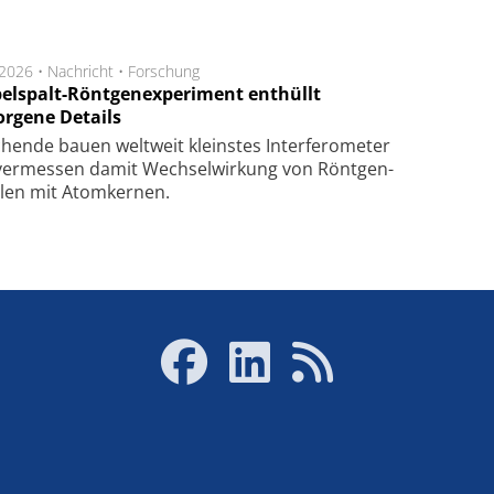
.2026 •
Nachricht
•
Forschung
elspalt-Röntgenexperiment enthüllt
orgene Details
hen­de bau­en welt­weit kleins­tes In­ter­fe­ro­me­ter
er­mes­sen da­mit Wech­sel­wir­kung von Rönt­gen­
­len mit Atom­ker­nen.