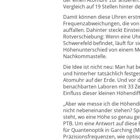
Vergleich auf 19 Stellen hinte
Damit können diese Uhren erstma
Frequenzabweichungen, die von
auffallen. Dahinter steckt Einste
Rotverschiebung: Wenn eine Uhr 
Schwerefeld befindet, läuft für si
Höhenunterschied von einem Met
Nachkommastelle.
Die Idee ist nicht neu: Man hat 
und hinterher tatsächlich festges
Atomuhr auf der Erde. Und vor d
benachbarten Laboren mit 33 Ze
Einfluss dieser kleinen Höhendi
„Aber wie messe ich die Höhendi
nicht nebeneinander stehen? Spri
steht, wo eine Höhe so genau ge
PTB. Um eine Antwort auf diese F
für Quantenoptik in Garching (MP
Präzisionsfrequenzen, wie optis