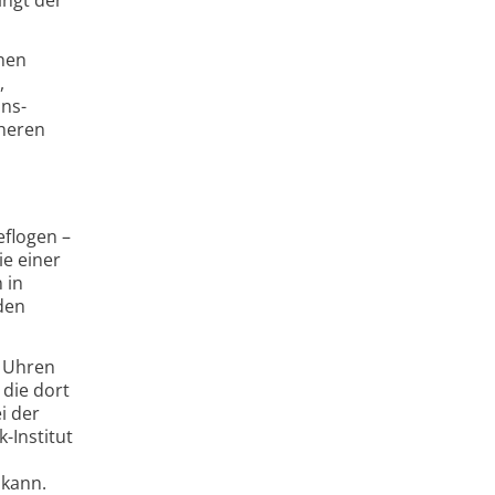
inen
,
ons-
cheren
eflogen –
ie einer
 in
den
n Uhren
 die dort
i der
-Institut
 kann.