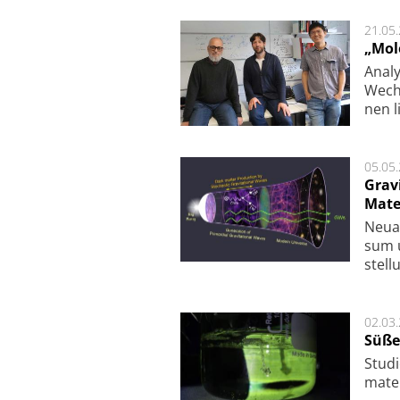
21.05
„Mol
Analy
Wech­
nen l
05.05
Grav
Mate
Neu­a
sum u
stel­
02.03
Süße
Studi
ma­te