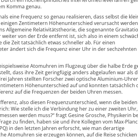
r dem Komma genau.
ls eine Frequenz so genau realisieren, dass selbst die kle
 einigen Zentimetern Höhenunterschied verursacht werden
ins Allgemeine Relativitätstheorie, die sogenannte Gravitati
weiter von der Erde entfernt ist, sich also in einem schwä
e die Zeit tatsächlich etwas schneller ab. Für einen
er ändert sich die Frequenz einer Uhr in der sechzehnten
beispielsweise Atomuhren im Flugzeug über die halbe Erde g
tellt, dass ihre Zeit geringfügig anders abgelaufen war als d
rei Jahren stellten Forscher zwei optische Aluminium-Uhren
ntimetern Höhenunterschied auf und konnten tatsächlich 
fferenz auf die Frequenzen der beiden Uhren messen.
fferenz, also diesen Frequenzunterschied, wenn die beide
ch: Wie stelle ich die Verbindung her zu einer zweiten Uhr,
messen werden muss?“ fragt Gesine Grosche, Physikerin be
rage zu finden, haben sie und ihre Kollegen vom Max-Planck
Q) in den letzten Jahren erforscht, wie man derartige
che Atomuhren sie erzeugen können, auf die Reise schicken