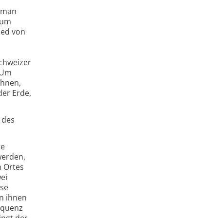
s man
 um
ied von
chweizer
. Um
chnen,
der Erde,
 des
re
werden,
n Ortes
ei
ese
en ihnen
requenz
ingt der