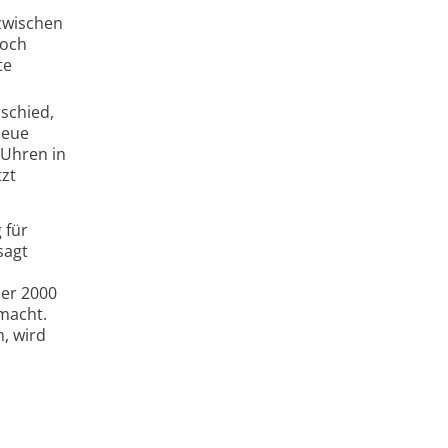
 zwischen
noch
te
schied,
neue
 Uhren in
tzt
 für
sagt
ber 2000
 macht.
, wird