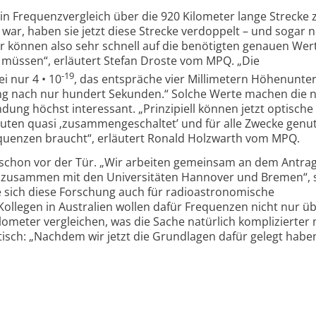
in Frequenzvergleich über die 920 Kilometer lange Strecke
r, haben sie jetzt diese Strecke verdoppelt – und sogar 
ir können also sehr schnell auf die benötigten genauen Wer
üssen“, erläutert Stefan Droste vom MPQ. „Die
-19
i nur 4 • 10
, das entspräche vier Millimetern Höhenunter
ung nach nur hundert Sekunden.“ Solche Werte machen die 
dung höchst interessant. „Prinzipiell können jetzt optische
tuten quasi ‚zusammengeschaltet’ und für alle Zwecke genu
equenzen braucht“, erläutert Ronald Holzwarth vom MPQ.
 schon vor der Tür. „Wir arbeiten gemeinsam an dem Antrag
 zusammen mit den Universitäten Hannover und Bremen“, 
 sich diese Forschung auch für radioastronomische
ollegen in Australien wollen dafür Frequenzen nicht nur ü
lometer vergleichen, was die Sache natürlich komplizierter
tisch: „Nachdem wir jetzt die Grundlagen dafür gelegt haben