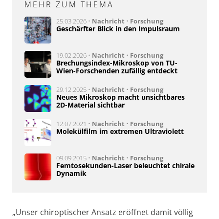
MEHR ZUM THEMA
25.03.2026 •
Nachricht
•
Forschung
Geschärfter Blick in den Impulsraum
19.02.2026 •
Nachricht
•
Forschung
Brechungsindex-Mikroskop von TU-
Wien-Forschenden zufällig entdeckt
29.12.2025 •
Nachricht
•
Forschung
Neues Mikroskop macht unsichtbares
2D-Material sichtbar
12.07.2021 •
Nachricht
•
Forschung
Molekülfilm im extremen Ultraviolett
09.09.2015 •
Nachricht
•
Forschung
Femtosekunden-Laser beleuchtet chirale
Dynamik
„Unser chiroptischer Ansatz eröffnet damit völlig