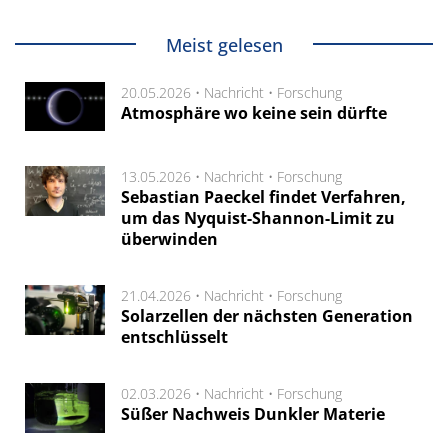
Meist gelesen
20.05.2026 •
Nachricht
•
Forschung
Atmosphäre wo keine sein dürfte
13.05.2026 •
Nachricht
•
Forschung
Sebastian Paeckel findet Verfahren,
um das Nyquist-Shannon-Limit zu
überwinden
21.04.2026 •
Nachricht
•
Forschung
Solarzellen der nächsten Generation
entschlüsselt
02.03.2026 •
Nachricht
•
Forschung
Süßer Nachweis Dunkler Materie