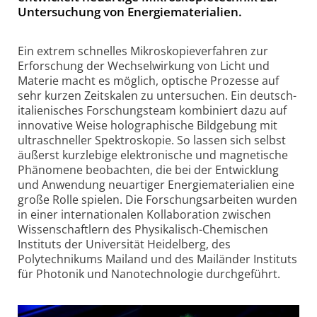
Un­ter­su­chung von Ener­gie­mate­ri­a­li­en.
Ein extrem schnelles Mikroskopieverfahren zur
Erforschung der Wechselwirkung von Licht und
Materie macht es möglich, optische Prozesse auf
sehr kurzen Zeitskalen zu untersuchen. Ein deutsch-
ita­li­e­ni­sches Forschungsteam kombiniert dazu auf
innovative Weise holographische Bildgebung mit
ultraschneller Spektroskopie. So lassen sich selbst
äußerst kurzlebige elektronische und magnetische
Phänomene beobachten, die bei der Entwicklung
und Anwendung neuartiger Energiematerialien eine
große Rolle spielen. Die Forschungsarbeiten wurden
in einer internationalen Kollaboration zwischen
Wissenschaftlern des Phy­si­ka­lisch-Che­mi­schen
Instituts der Universität Heidelberg, des
Polytechnikums Mailand und des Mailänder Instituts
für Photonik und Nanotechnologie durchgeführt.