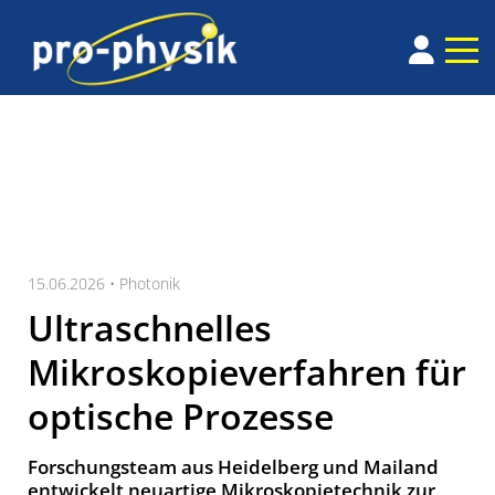
15.06.2026 •
Photonik
Ultraschnelles
Mikroskopieverfahren für
optische Prozesse
Forschungs­team aus Hei­del­berg und Mai­land
ent­wick­elt neu­arti­ge Mikro­sko­pie­tech­nik zur