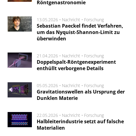
Röntgenastronomie
13.05.2026 •
Nachricht
•
Forschung
Sebastian Paeckel findet Verfahren,
um das Nyquist-Shannon-Limit zu
überwinden
21.04.2026 •
Nachricht
•
Forschung
Doppelspalt-Röntgenexperiment
enthüllt verborgene Details
05.05.2026 •
Nachricht
•
Forschung
Gravitationswellen als Ursprung der
Dunklen Materie
22.05.2026 •
Nachricht
•
Forschung
Halbleiterindustrie setzt auf falsche
Materialien