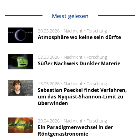
Meist gelesen
20.05.2026 •
Nachricht
•
Forschung
Atmosphäre wo keine sein dürfte
02.03.2026 •
Nachricht
•
Forschung
Süßer Nachweis Dunkler Materie
13.05.2026 •
Nachricht
•
Forschung
Sebastian Paeckel findet Verfahren,
um das Nyquist-Shannon-Limit zu
überwinden
20.04.2026 •
Nachricht
•
Forschung
Ein Paradigmenwechsel in der
Röntgenastronomie