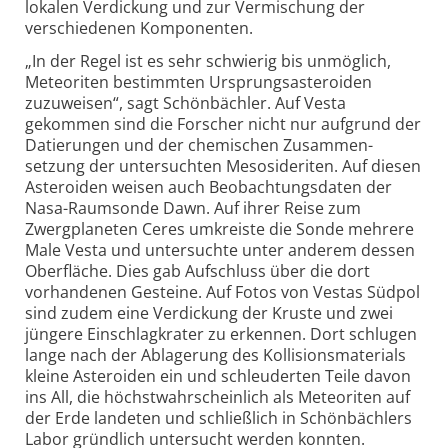
lokalen Verdickung und zur Vermischung der
verschiedenen Komponenten.
„In der Regel ist es sehr schwierig bis unmöglich,
Meteoriten bestimmten Ursprungs­asteroiden
zuzuweisen“, sagt Schönbächler. Auf Vesta
gekommen sind die Forscher nicht nur aufgrund der
Datierungen und der chemischen Zusammen­
setzung der untersuchten Mesosideriten. Auf diesen
Asteroiden weisen auch Beobachtungs­daten der
Nasa-Raumsonde Dawn. Auf ihrer Reise zum
Zwergplaneten Ceres umkreiste die Sonde mehrere
Male Vesta und untersuchte unter anderem dessen
Oberfläche. Dies gab Aufschluss über die dort
vorhandenen Gesteine. Auf Fotos von Vestas Südpol
sind zudem eine Verdickung der Kruste und zwei
jüngere Einschlag­krater zu erkennen. Dort schlugen
lange nach der Ablagerung des Kollisions­materials
kleine Asteroiden ein und schleuderten Teile davon
ins All, die höchst­wahrscheinlich als Meteoriten auf
der Erde landeten und schließlich in Schön­bächlers
Labor gründlich untersucht werden konnten.