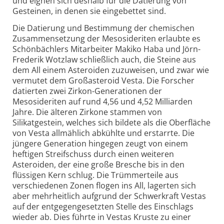
und eignen sich deshalb für die Datierung von
Gesteinen, in denen sie eingebettet sind.
Die Datierung und Bestimmung der chemischen
Zusammen­setzung der Meso­sideriten erlaubte es
Schönbächlers Mitarbeiter Makiko Haba und Jörn-
Frederik Wotzlaw schließlich auch, die Steine aus
dem All einem Asteroiden zuzuweisen, und zwar wie
vermutet dem Groß­asteroid Vesta. Die Forscher
datierten zwei Zirkon-Generationen der
Mesosideriten auf rund 4,56 und 4,52 Milliarden
Jahre. Die älteren Zirkone stammen von
Silikatgestein, welches sich bildete als die Oberfläche
von Vesta allmählich abkühlte und erstarrte. Die
jüngere Generation hingegen zeugt von einem
heftigen Streif­schuss durch einen weiteren
Asteroiden, der eine große Bresche bis in den
flüssigen Kern schlug. Die Trümmerteile aus
verschiedenen Zonen flogen ins All, lagerten sich
aber mehrheit­lich aufgrund der Schwerkraft Vestas
auf der entgegen­gesetzten Stelle des Einschlags
wieder ab. Dies führte in Vestas Kruste zu einer