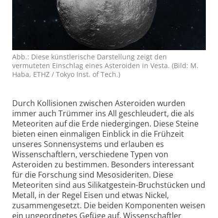
Abb.: Diese künstlerische Darstellung zeigt den
vermuteten Einschlag eines Asteroiden in Vesta. (Bild: M.
Haba, ETHZ / Tokyo Inst. of Tech.)
Durch Kollisionen zwischen Asteroiden wurden
immer auch Trümmer ins All geschleudert, die als
Meteoriten auf die Erde niedergingen. Diese Steine
bieten einen einmaligen Einblick in die Frühzeit
unseres Sonnen­systems und erlauben es
Wissenschaftlern, verschiedene Typen von
Asteroiden zu bestimmen. Besonders interessant
für die Forschung sind Meso­sideriten. Diese
Meteoriten sind aus Silikat­gestein-Bruchstücken und
Metall, in der Regel Eisen und etwas Nickel,
zusammengesetzt. Die beiden Komponenten weisen
ein ungeordnetes Gefüge auf. Wissen­schaftler