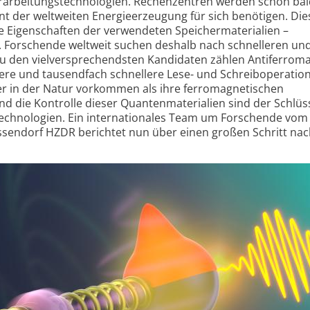
erarbeitungs­technologien. Rechenzentren werden schon ba
nt der weltweiten Energie­erzeugung für sich benötigen. Die
ie Eigenschaften der verwendeten Speicher­materialien –
 Forschende weltweit suchen deshalb nach schnelleren un
u den vielver­sprechendsten Kandidaten zählen Antiferro­m
stere und tausendfach schnellere Lese- und Schreiboperatio
r in der Natur vorkommen als ihre ferro­magnetischen
d die Kontrolle dieser Quanten­materialien sind der Schlüs
Technologien. Ein inter­nationales Team um Forschende vom
endorf HZDR berichtet nun über einen großen Schritt nac