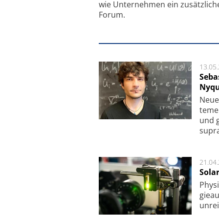
wie Unternehmen ein zusätzlich
Forum.
13.05
Seba
Nyqu
Neue 
te­me
und g
supra­
21.04
Sola
Physi
gie­a
unrei