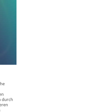
che
en
h durch
ieren
n