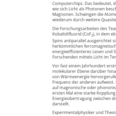
Computerchips. Das bedeutet, d
wie sich Licht als Photonen besc
Magnonen. Schwingen die Atome 
wiederum durch weitere Quasite
Die Forschungsarbeiten des Team
Kobalt­difluorid (CoF
), in dem e
2
Spins antiparallel ausgerichtet 
herkömmlichen ferro­magnetisch
energie­effizienteres Lesen und
Forschenden mittels Licht im Te
Vor fast einem Jahrhundert erstm
molekularer Ebene darüber hina
von Wärmeenergie hervor­gerufe
Frequenz der anderen aufweist.
auf magnonische oder phononis
ersten Mal eine starke Kopplung 
Energieübertragung zwischen die
darstellt.
Experimentalphysiker und Theore