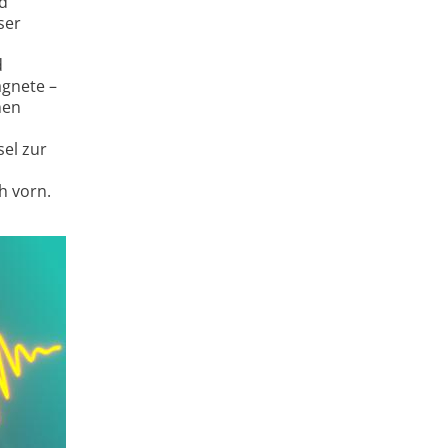
ld
ser
d
agnete –
nen
sel zur
h vorn.