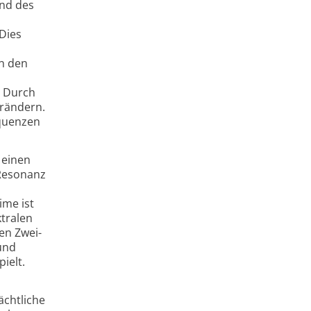
und des
Dies
en den
. Durch
erändern.
equenzen
 einen
-Resonanz
ime ist
tralen
en Zwei-
und
ielt.
ächtliche