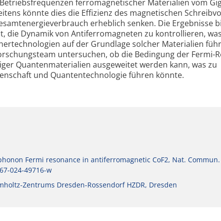
etriebs­frequenzen ferro­magnetischer Materialien vom Gi
eitens könnte dies die Effizienz des magne­tischen Schreib­
samt­energieverbrauch erheblich senken. Die Ergebnisse b
t, die Dynamik von Antiferro­magneten zu kontrollieren, wa
er­technologien auf der Grundlage solcher Materialien füh
s Forschungsteam untersuchen, ob die Bedingung der Fermi-
tiger Quanten­materialien ausgeweitet werden kann, was zu
ssenschaft und Quanten­technologie führen könnte.
honon Fermi resonance in antiferromagnetic CoF2, Nat. Commun
467-024-49716-w
Helmholtz-Zentrums Dresden-Rossendorf HZDR, Dresden