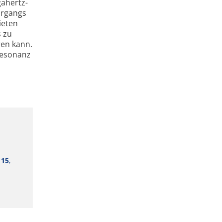
gahertz-
vorgangs
ieten
s zu
ren kann.
Resonanz
.
15
,