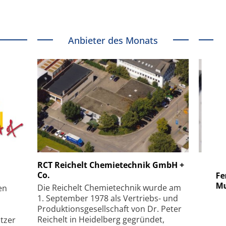
Anbieter des Monats
 GmbH
SmarAct GmbH
RCT Reichelt Chemietechnik GmbH +
Co.
uper-
Elektronenmikroskopie auf
Fem
hanismus
kleinstem Raum
Mu
Die Reichelt Chemietechnik wurde am
en
1. September 1978 als Vertriebs- und
Produktionsgesellschaft von Dr. Peter
Reichelt in Heidelberg gegründet,
tzer