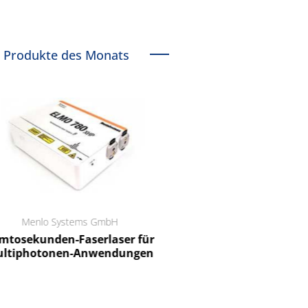
Produkte des Monats
Menlo Systems GmbH
RCT Reichelt Chemietechnik
tosekunden-Faserlaser für
Ein Unternehmen für I
ltiphotonen-Anwendungen