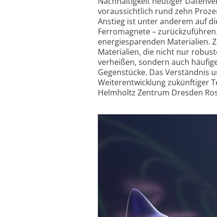
Nachhaltigkeit heutiger Daten­v
voraus­sichtlich rund zehn Proze
Anstieg ist unter anderem auf d
Ferromagnete – zurückzuführen.
energiesparenden Materialien. Z
Materialien, die nicht nur robu
verheißen, sondern auch häufige
Gegenstücke. Das Verständnis un
Weiter­entwicklung zukünftiger 
Helmholtz Zentrum Dresden Ross