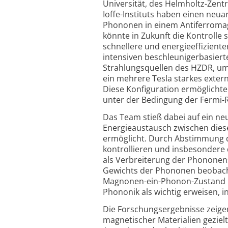
Universität, des Helmholtz-Zent
Ioffe-Instituts haben einen ne
Phononen in einem Antiferro­ma
könnte in Zukunft die Kontrolle 
schnellere und energie­effizien
intensiven beschleuniger­basier
Strahlungsquellen des HZDR, um
ein mehrere Tesla starkes exter
Diese Konfi­guration ermöglicht
unter der Bedingung der Fermi
Das Team stieß dabei auf ein n
Energie­austausch zwischen die
ermöglicht. Durch Abstimmung d
kontrollieren und ins­besonder
als Verbreiterung der Phononen
Gewichts der Phononen beobachtb
Magnonen-ein-Phonon-Zustand hi
Phononik als wichtig erweisen, in
Die Forschungs­ergebnisse zeigen
magnetischer Materialien gezielt