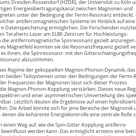
rums Dresden-Rossendorf (HZDR), der Universität zu Köln 
uartigen Energieübertragungs­kanal zwischen Magnonen und
gneten unter der Bedingung der Fermi-Resonanz entdeckt. 
solcher antiferro­magnetischen Systeme im Hinblick auf eine
tere Daten­speicherung ermöglichen. Die Forschenden nutzt
ten Terahertz-Laser am ELBE-Zentrum für Hochleistungs-
 die antiferromagnetische Spinresonanz gezielt anzuregen
nes Magnetfeld konnten sie die Resonanz­frequenz gezielt v
e es ihnen, die Spinresonanz- mit den Gitterschwingungs­fr
-Resonanz abzustimmen.
eues Regime der gekoppelten Magnon-Phonon-Dynamik, das
sen beiden Teilsystemen unter den Bedingungen der Fermi
er Frequenzen der Magnonen lässt sich dieser Prozess
e die Magnon-Phonon-Kopplung verstärken. Dieses neue Reg
­spektren und einer asymme­trischen Umverteilung des spek
ar. Letztlich deuten die Ergebnisse auf einen hybridisiert
n. Die Arbeit könnte sich für jene Bereiche der Magnonik 
 denen die kohärente Energie­kontrolle eine zentrale Rolle sp
 einen Weg auf, wie die Spin-Gitter-Kopplung antiferro­
 beeinflusst werden kann. Das ermöglicht erstens eine betr