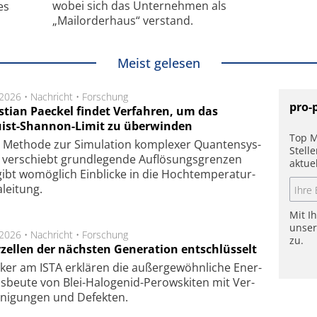
wobei sich das Unternehmen als
es
„Mailorderhaus“ verstand.
Meist gelesen
.2026 •
Nachricht
•
Forschung
pro-
stian Paeckel findet Verfahren, um das
ist-Shannon-Limit zu überwinden
Top M
Methode zur Simu­la­tion kom­ple­xer Quan­ten­sys­
Stell
 ver­schiebt grund­le­gen­de Auf­lösungs­gren­zen
aktue
ibt wo­mög­lich Ein­blicke in die Hoch­tempe­ra­tur­
lei­tung.
Mit I
unse
.2026 •
Nachricht
•
Forschung
zu.
rzellen der nächsten Generation entschlüsselt
ker am ISTA er­klä­ren die außer­ge­wöhn­li­che Ener­
us­beu­te von Blei-Halo­ge­nid-Perows­ki­ten mit Ver­
­ni­gung­en und De­fek­ten.