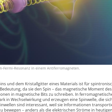
on-Fermi-Resonanz in einem Antiferromagneten.
s und dem Kristallgitter eines Materials ist für spintronis
Bedeutung, da sie den Spin – das magnetische Moment des
ionen in magnetische Bits zu schreiben. In ferro­magnetisch
tark in Wechselwirkung und erzeugen eine Spinwelle, die sic
inwellen sind interessant, weil sie Informationen transport
u bewegen – anders als die elektrischen Ströme in heutige