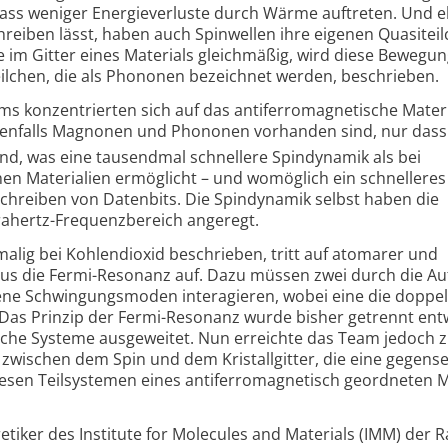
ass weniger Energie­verluste durch Wärme auftreten. Und 
hreiben lässt, haben auch Spinwellen ihre eigenen Quasiteil
im Gitter eines Materials gleichmäßig, wird diese Bewegu
ilchen, die als Phononen bezeichnet werden, beschrieben.
s konzentrierten sich auf das antiferro­magnetische Mater
benfalls Magnonen und Phononen vorhanden sind, nur dass
sind, was eine tausendmal schnellere Spindynamik als bei
en Materialien ermöglicht – und womöglich ein schnellere
 Schreiben von Datenbits. Die Spindynamik selbst haben die
rahertz-Frequenz­bereich angeregt.
alig bei Kohlendioxid beschrieben, tritt auf atomarer und
us die Fermi-Resonanz auf. Dazu müssen zwei durch die A
ne Schwingungs­moden interagieren, wobei eine die doppel
 Das Prinzip der Fermi-Resonanz wurde bisher getrennt en
che Systeme ausgeweitet. Nun erreichte das Team jedoch 
zwischen dem Spin und dem Kristallgitter, die eine gegen­se
sen Teilsystemen eines antiferro­magnetisch geordneten M
tiker des Institute for Molecules and Materials (IMM) der 