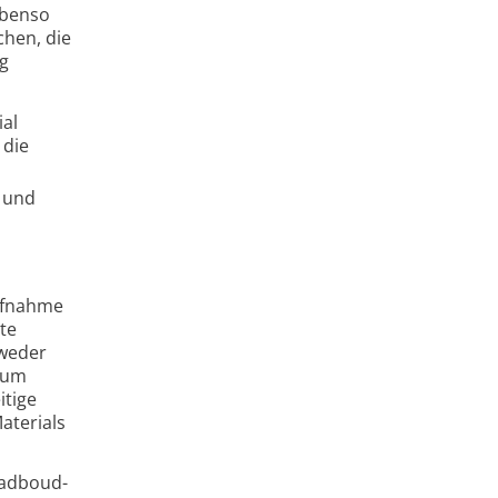
ebenso
chen, die
ng
ial
 die
s und
ufnahme
te
tweder
zum
itige
aterials
Radboud-