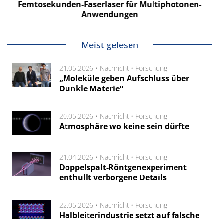
Femtosekunden-Faserlaser für Multiphotonen-
Anwendungen
Meist gelesen
21.05.2026 •
Nachricht
•
Forschung
„Moleküle geben Aufschluss über
Dunkle Materie“
20.05.2026 •
Nachricht
•
Forschung
Atmosphäre wo keine sein dürfte
21.04.2026 •
Nachricht
•
Forschung
Doppelspalt-Röntgenexperiment
enthüllt verborgene Details
22.05.2026 •
Nachricht
•
Forschung
Halbleiterindustrie setzt auf falsche