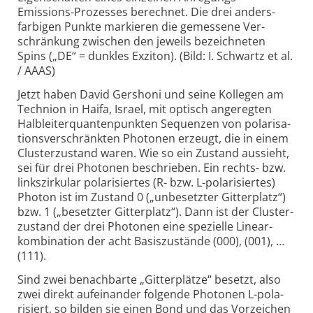
Emissions-
Prozesses berechnet. Die drei anders­
farbigen Punkte markieren die gemessene Ver­
schränkung zwischen den jeweils be­zeich­neten
Spins („DE“ = dunkles Exziton). (Bild: I. Schwartz et al.
/ AAAS)
Jetzt haben David Gershoni und seine Kollegen am
Technion in Haifa, Israel, mit optisch ange­regten
Halb­leiter­quanten­punkten Sequenzen von pola­ri­sa­
tions­ver­schränkten Photonen erzeugt, die in einem
Cluster­zustand waren. Wie so ein Zustand aussieht,
sei für drei Photonen beschrieben. Ein rechts- bzw.
links­zirkular polarisiertes (R- bzw. L-pola­ri­siertes)
Photon ist im Zustand 0 („unbe­setzter Gitter­platz“)
bzw. 1 („besetzter Gitter­platz“). Dann ist der Cluster­
zustand der drei Photonen eine spezielle Linear­
kombi­nation der acht Basis­zustände (000), (001), …
(111).
Sind zwei benachbarte „Gitterplätze“ besetzt, also
zwei direkt auf­ein­ander folgende Photonen L-pola­
risiert, so bilden sie einen Bond und das Vor­zeichen