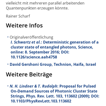
vielleicht mit mehreren parallel arbei­tenden
Quanten­punkten erzeugen könnte.
Rainer Scharf
Weitere Infos
Originalveröffentlichung
I. Schwartz et al.
: Deterministic generation of a
cluster state of entangled photons, Science,
online: 8. September 2016; DOI:
10.1126/science.aah4758
David Gershoni Group, Technion, Haifa, Israel
Weitere Beiträge
N. H. Lindner & T. Rudolph
: Proposal for Pulsed
On-Demand Sources of Photonic Cluster State
Strings, Phys. Rev. Lett.
103
, 113602 (2009); DOI:
10.1103/PhysRevLett.103.113602