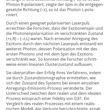
Photon R-pola­risiert, zeigte der Spin in die entgegen­
gesetzte Richtung (–z), so ist das Photon L-pola­
risiert.
Durch einen geeignet polarisierten Laserpuls
erreichten die Forscher, dass der Exzitonen­spin und
die Photonen­polari­sation im verschränkten Zustand
(+z,R) – (–z,L) waren. Nach erneuter Anregung des
Exzitons durch den nächsten Laser­puls entstand ein
weiteres Photon, dessen Polari­sation mit der des
ersten Photons und mit dem Spin des Exzitons
verschränkt war. So konnten die Forscher schritt­
weise einen linearen Cluster­zustand auf­bauen.
Sie überprüften den Erfolg ihres Verfahrens, indem
sie durch Zustands­tomo­graphie ermit­telten, wie
sich der Zustand des Systems bei einem einzelnen
Anregungs-
Emissions-
Prozess veränderte. Der
Unter­schied zwischen dem realen und dem idealen
Prozess entsprach einer Fide­lity von 0,81. Ein
Vergleich des realen Prozesses mit einem realis­
tischen Modell, das Verluste berück­sich­tigte, ergab