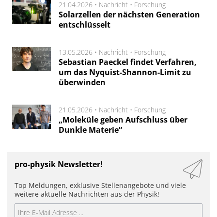
21.04.2026 •
Nachricht
•
Forschung
Solarzellen der nächsten Generation
entschlüsselt
13.05.2026 •
Nachricht
•
Forschung
Sebastian Paeckel findet Verfahren,
um das Nyquist-Shannon-Limit zu
überwinden
21.05.2026 •
Nachricht
•
Forschung
„Moleküle geben Aufschluss über
Dunkle Materie“
pro-physik Newsletter!
Top Meldungen, exklusive Stellenangebote und viele
weitere aktuelle Nachrichten aus der Physik!