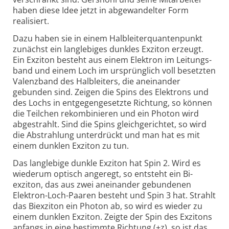
haben diese Idee jetzt in abge­wandelter Form
realisiert.
Dazu haben sie in einem Halbleiterquantenpunkt
zunächst ein lang­lebiges dunkles Exziton erzeugt.
Ein Exziton besteht aus einem Elektron im Leitungs­
band und einem Loch im ursprüng­lich voll besetzten
Valenz­band des Halb­leiters, die anein­ander
gebunden sind. Zeigen die Spins des Elektrons und
des Lochs in entgegen­gesetzte Richtung, so können
die Teilchen rekom­bi­nieren und ein Photon wird
abge­strahlt. Sind die Spins gleich­ge­richtet, so wird
die Abstrahlung unter­drückt und man hat es mit
einem dunklen Exziton zu tun.
Das langlebige dunkle Exziton hat Spin 2. Wird es
wiederum optisch ange­regt, so entsteht ein Bi­
exziton, das aus zwei anein­ander gebun­denen
Elektron-
Loch-
Paaren besteht und Spin 3 hat. Strahlt
das Bi­exziton ein Photon ab, so wird es wieder zu
einem dunklen Exziton. Zeigte der Spin des Exzitons
anfangs in eine bestimmte Richtung (+z), so ist das