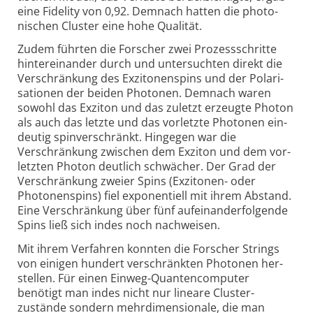
eine Fide­lity von 0,92. Demnach hatten die photo­
nischen Cluster eine hohe Qualität.
Zudem führten die Forscher zwei Prozessschritte
hinter­ein­ander durch und unter­suchten direkt die
Verschränkung des Exzitonen­spins und der Polari­
sationen der beiden Photonen. Demnach waren
sowohl das Exziton und das zuletzt erzeugte Photon
als auch das letzte und das vor­letzte Photonen ein­
deutig spin­ver­schränkt. Hingegen war die
Verschränkung zwischen dem Exziton und dem vor­
letzten Photon deutlich schwächer. Der Grad der
Verschränkung zweier Spins (Exzitonen- oder
Photonen­spins) fiel exponen­tiell mit ihrem Abstand.
Eine Verschränkung über fünf auf­ein­ander­folgende
Spins ließ sich indes noch nach­weisen.
Mit ihrem Verfahren konnten die Forscher Strings
von einigen hundert verschränkten Photonen her­
stellen. Für einen Ein­weg-
Quanten­computer
benötigt man indes nicht nur lineare Cluster­
zustände sondern mehr­dimen­sionale, die man