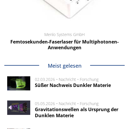
Menlo Systems GmbH
Femtosekunden-Faserlaser für Multiphotonen-
Anwendungen
Meist gelesen
02.03.2026 •
Nachricht
•
Forschung
Süßer Nachweis Dunkler Materie
05.05.2026 •
Nachricht
•
Forschung
Gravitationswellen als Ursprung der
Dunklen Materie