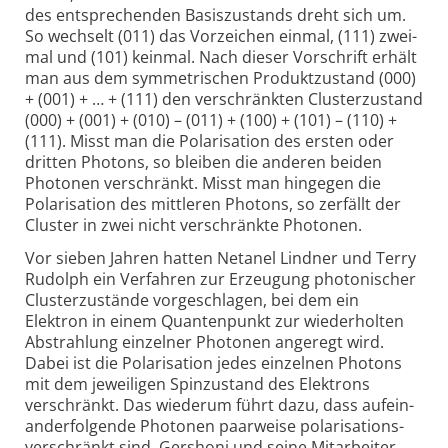
des entspre­chenden Basis­zustands dreht sich um.
So wechselt (011) das Vor­zeichen einmal, (111) zwei­
mal und (101) kein­mal. Nach dieser Vor­schrift erhält
man aus dem symme­trischen Produkt­zustand (000)
+ (001) + … + (111) den ver­schränkten Cluster­zustand
(000) + (001) + (010) – (011) + (100) + (101) – (110) +
(111). Misst man die Polari­sation des ersten oder
dritten Photons, so bleiben die anderen beiden
Photonen verschränkt. Misst man hingegen die
Polari­sation des mitt­leren Photons, so zerfällt der
Cluster in zwei nicht verschränkte Photonen.
Vor sieben Jahren hatten Netanel Lindner und Terry
Rudolph ein Verfahren zur Erzeugung photo­nischer
Cluster­zustände vorge­schlagen, bei dem ein
Elektron in einem Quanten­punkt zur wieder­holten
Abstrahlung einzelner Photonen ange­regt wird.
Dabei ist die Polari­sation jedes einzelnen Photons
mit dem jeweiligen Spin­zustand des Elektrons
verschränkt. Das wiederum führt dazu, dass auf­ein­
ander­folgende Photonen paar­weise polari­sations­
verschränkt sind. Gershoni und seine Mit­arbeiter