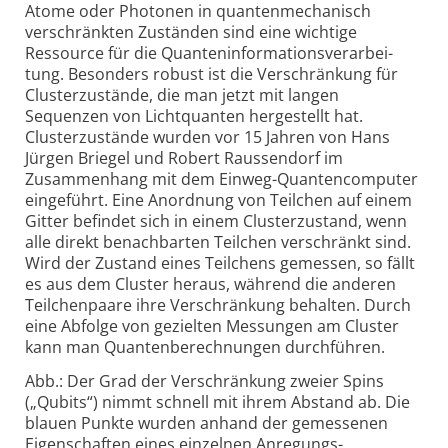
Atome oder Photonen in quantenmechanisch
verschränkten Zuständen sind eine wichtige
Ressource für die Quanten­infor­mations­ver­arbei­
tung. Besonders robust ist die Verschränkung für
Cluster­zu­stände, die man jetzt mit langen
Sequenzen von Licht­quanten herge­stellt hat.
Cluster­zu­stände wurden vor 15 Jahren von Hans
Jürgen Briegel und Robert Raussen­dorf im
Zusammen­hang mit dem Ein­weg-
Quanten­computer
ein­ge­führt. Eine Anord­nung von Teilchen auf einem
Gitter befindet sich in einem Cluster­zustand, wenn
alle direkt benach­barten Teilchen verschränkt sind.
Wird der Zustand eines Teilchens gemessen, so fällt
es aus dem Cluster heraus, während die anderen
Teilchen­paare ihre Verschränkung behalten. Durch
eine Abfolge von gezielten Messungen am Cluster
kann man Quanten­berech­nungen durch­führen.
Abb.: Der Grad der Verschränkung zweier Spins
(„Qubits“) nimmt schnell mit ihrem Abstand ab. Die
blauen Punkte wurden anhand der ge­mes­senen
Eigen­schaften eines einzelnen Anregungs-