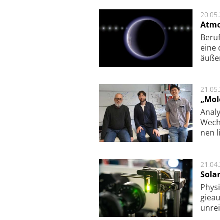
20.05
Atmo
Beruf
eine 
äu­ße
21.05
„Mol
Analy
Wech­
nen l
21.04
Sola
Physi
gie­a
unrei