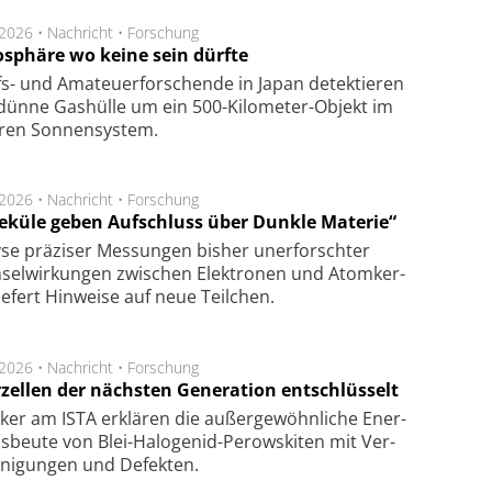
.2026 •
Nachricht
•
Forschung
sphäre wo keine sein dürfte
s- und Ama­teuer­for­schen­de in Japan de­tek­tie­ren
dün­ne Gas­hül­le um ein 500-Kilo­meter-Objekt im
­ren Son­nen­sys­tem.
.2026 •
Nachricht
•
Forschung
eküle geben Aufschluss über Dunkle Materie“
se prä­zi­ser Mes­sung­en bis­her un­er­for­schter
sel­wir­kung­en zwi­schen Elek­tro­nen und Atom­ker­
ie­fert Hin­wei­se auf neue Teil­chen.
.2026 •
Nachricht
•
Forschung
rzellen der nächsten Generation entschlüsselt
ker am ISTA er­klä­ren die außer­ge­wöhn­li­che Ener­
us­beu­te von Blei-Halo­ge­nid-Perows­ki­ten mit Ver­
­ni­gung­en und De­fek­ten.