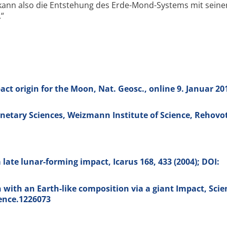
kann also die Entstehung des Erde-
Mond-
Systems mit seine
.“
ct origin for the Moon, Nat. Geosc., online 9. Januar 20
etary Sciences, Weizmann Institute of Science, Rehovot,
 late lunar-forming impact, Icarus
168
, 433 (2004); DOI:
with an Earth-like composition via a giant Impact, Sci
ience.1226073