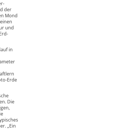
r­
nd der
den Mond
leinen
ur und
Erd­
auf in
rameter
aftlern
oto-
Erde
sche
en. Die
igen,
ie
ypisches
er. „Ein