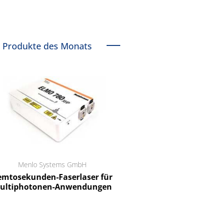
Produkte des Monats
Menlo Systems GmbH
RCT Reichelt Chemietechnik
tosekunden-Faserlaser für
Ein Unternehmen für I
ltiphotonen-Anwendungen