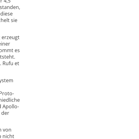
r 4,5
standen,
 diese
helt sie
g erzeugt
einer
kommt es
tsteht.
 Rufu et
system
Proto-
hiedliche
 Apollo-
 der
n von
 nicht