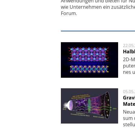
Anwendungen und bieten für Nu
wie Unternehmen ein zusätzlich
Forum.
22.05
Halbl
2D-Ma
pu­te
nes u
05.05
Grav
Mate
Neu­a
sum u
stel­