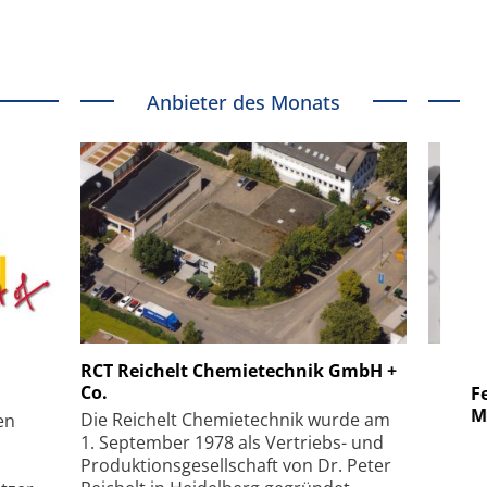
Anbieter des Monats
 GmbH
SmarAct GmbH
RCT Reichelt Chemietechnik GmbH +
Co.
uper-
Elektronenmikroskopie auf
Fem
hanismus
kleinstem Raum
Mu
Die Reichelt Chemietechnik wurde am
en
1. September 1978 als Vertriebs- und
Produktionsgesellschaft von Dr. Peter