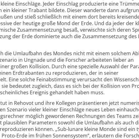
 kleine Einschläge. Jeder Einschlag produzierte eine Trümme
h ein kleiner Trabant bildete. Dieser wanderte dann aufgru
ußen und stieß schließlich mit einem dort bereits kreisen
ssive der heutige große Mond der Erde. Und da jeder der k
mische Zusammen­setzung besaß, verwischte sich deren Sp
zung der Erde dominierte auch die Zusammen­setzung des 
ich die Umlauf­bahn des Mondes nicht mit einem solchem Abl
 Szenario in Ungnade und die Forscher arbeiteten lieber an
ner großen Kollision. Durch eine spezielle Auswahl der Pa
einen Erdtrabanten zu reproduzieren, der in seiner
t. Eine solche Fein­abstimmung verursacht den Wissensch
ie bedeutet zugleich, dass es sich bei der Kollision von Pr
scheinliches Ereignis gehandelt haben muss.
itut in Rehovot und ihre Kollegen präsentieren jetzt numeri
en Szenario vieler kleiner Einschläge neues Leben einhauch
ngs­rechner möglich gewordenen Rechnungen des Teams ze
t plausiblen Parametern sowohl die Umlaufbahn als auch d
produzieren können. „Sub-lunare kleine Monde sind ein t
 Proto-
Erde im frühen Sonnen­system“, erläutern die Forsch