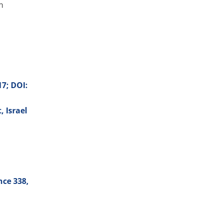
n
17; DOI:
 Israel
ence
338
,