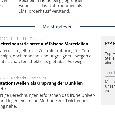
Reichelt in Heidelberg gegründet,
tzer
wobei sich das Unternehmen als
es
„Mailorderhaus“ verstand.
Meist gelesen
.2026 •
Nachricht
•
Forschung
pro-
eiterindustrie setzt auf falsche Materialien
te­ri­a­li­en gel­ten als Zu­kunfts­hoff­nung für Com­
Top M
r­chips, doch man­che sind un­ge­eig­net – we­gen ei­
Stell
n­ter­schätz­ten Ef­fekts. Es gibt aber Aus­we­ge.
aktue
.2026 •
Nachricht
•
Forschung
Mit I
itationswellen als Ursprung der Dunklen
unse
rie
zu.
rtige Be­rech­nung­en er­for­schen das frü­he Uni­ver­
nd legen eine neue Me­tho­de zur Teil­chen­her­
lung nahe.