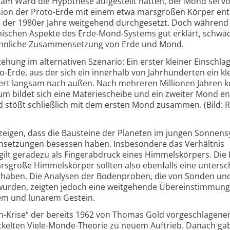
iam Ward die Hypothese aufgestellt hatten, der Mond sei vo
sion der Proto-
Erde mit einem etwa marsgroßen Körper ent
te der 1980er Jahre weitgehend durchgesetzt. Doch während
mischen Aspekte des Erde-
Mond-
Systems gut erklärt, schwäc
ähnliche Zusammen­setzung von Erde und Mond.
hung im alternativen Szenario: Ein erster kleiner Einschla
-Erde, aus der sich ein innerhalb von Jahrhunderten ein kl
dert langsam nach außen. Nach mehreren Millionen Jahren 
m bildet sich eine Materiescheibe und ein zweiter Mond en
stößt schließlich mit dem ersten Mond zusammen. (Bild: R.
eigen, dass die Bausteine der Planeten im jungen Sonnen­
­setzungen besessen haben. Insbesondere das Verhältnis
ilt geradezu als Finger­abdruck eines Himmels­körpers. Die 
sgroße Himmels­körper sollten also ebenfalls eine untersc
haben. Die Analysen der Bodenproben, die von Sonden und
wurden, zeigten jedoch eine weitgehende Übereinstimmung
hem und lunarem Gestein.
n-
Krise“ der bereits 1962 von Thomas Gold vorgeschlagene
elten Viele-
Monde-
Theorie zu neuem Auftrieb. Danach gab