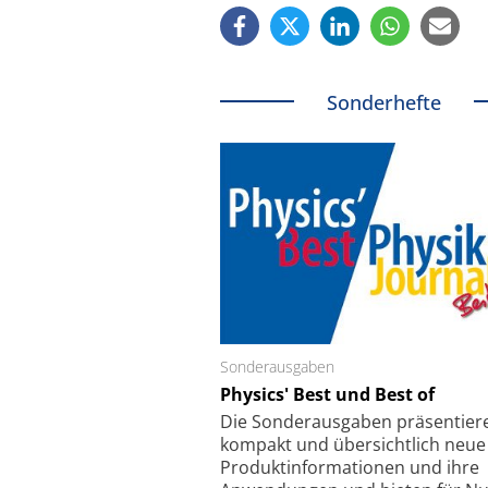
Sonderhefte
Sonderausgaben
Schäfter + Kirchhoff
Physics' Best und Best of
Faserkoppler mit S
Feinfokussierungsmec
Die Sonder­ausgaben präsentier
kompakt und übersichtlich neue
Produkt­informationen und ihre