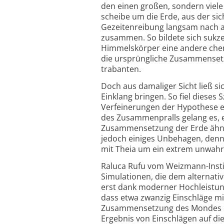
den einen großen, sondern viele
scheibe um die Erde, aus der sic
Gezeiten­reibung langsam nach a
zusammen. So bildete sich sukze
Himmelskörper eine andere che
die ursprüngliche Zusammen­set
trabanten.
Doch aus damaliger Sicht ließ s
Einklang bringen. So fiel dieses
Verfeinerungen der Hypothese ei
des Zusammen­pralls gelang es, 
Zusammensetzung der Erde ähnel
jedoch einiges Unbehagen, denn s
mit Theia um ein extrem unwahr
Raluca Rufu vom Weizmann-
Inst
Simulationen, die dem alternativ
erst dank moderner Hoch­leistu
dass etwa zwanzig Einschläge mi
Zusammen­setzung des Mondes re
Ergebnis von Einschlägen auf die