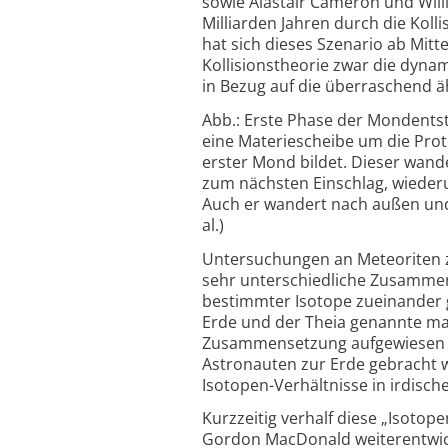
sowie Alastair Cameron und Will
Milliarden Jahren durch die Kolli
hat sich dieses Szenario ab Mit
Kollisions­theorie zwar die dyna
in Bezug auf die überraschend 
Abb.: Erste Phase der Mondentste
eine Materiescheibe um die Proto
erster Mond bildet. Dieser wan
zum nächsten Einschlag, wiederu
Auch er wandert nach außen und 
al.)
Untersuchungen an Meteoriten z
sehr unterschiedliche Zusammen
bestimmter Isotope zueinander g
Erde und der Theia genannte mar
Zusammen­setzung aufgewiesen 
Astronauten zur Erde gebracht 
Isotopen-
Verhältnisse in irdisc
Kurzzeitig verhalf diese „Isotope
Gordon MacDonald weiterentwick