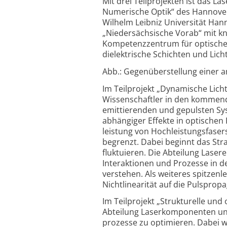
Mit drei Teilprojekten ist das 
Numerische Optik“ des Hannover
Wilhelm Leibniz Universität Han
„Nieder­sächsische Vorab“ mit kn
Kompetenz­zentrum für optische
dielektrische Schichten und Licht
Abb.: Gegenüberstellung einer am
Im Teilprojekt „Dynamische Lich
Wissenschaftler in den kommende
emittierenden und gepulsten Sy
abhängiger Effekte in optischen
leistung von Hoch­leistungsfaser
begrenzt. Dabei beginnt das Stra
fluktuieren. Die Abteilung Laser
Interaktionen und Prozesse in 
verstehen. Als weiteres spitzen­
Nicht­linearität auf die Puls­pro
Im Teilprojekt „Strukturelle und
Abteilung Laser­komponenten unt
prozesse zu optimieren. Dabei wo