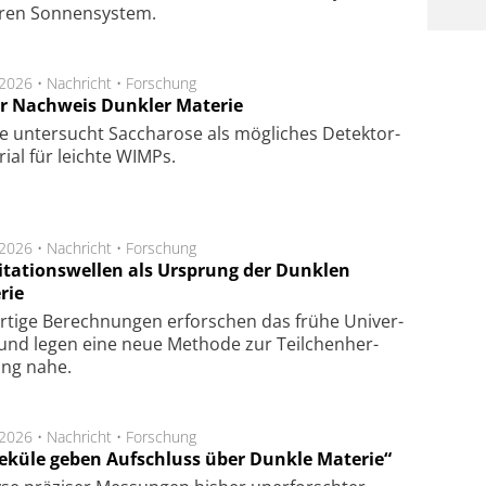
­ren Son­nen­sys­tem.
.2026 •
Nachricht
•
Forschung
r Nachweis Dunkler Materie
e unter­sucht Saccha­ro­se als mög­li­ches De­tek­tor­
­rial für leich­te WIMPs.
.2026 •
Nachricht
•
Forschung
itationswellen als Ursprung der Dunklen
rie
rtige Be­rech­nung­en er­for­schen das frü­he Uni­ver­
nd legen eine neue Me­tho­de zur Teil­chen­her­
lung nahe.
.2026 •
Nachricht
•
Forschung
eküle geben Aufschluss über Dunkle Materie“