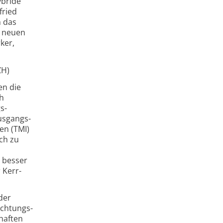
ybride
fried
h das
m neuen
rker,
ZH)
en die
ch
s­
Ausgangs­
en (TMI)
ich zu
 besser
 Kerr-
der
ichtungs­
chaften