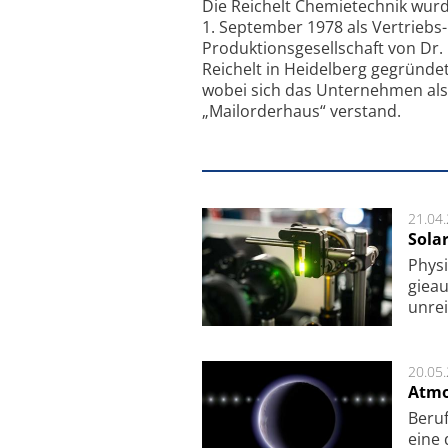
Feinfokussierungsmec
Die Reichelt Chemietechnik wur
1. September 1978 als Vertriebs
Produktionsgesellschaft von Dr.
Reichelt in Heidelberg gegründet
wobei sich das Unternehmen als
„Mailorderhaus“ verstand.
21.04
Sola
Physi
gie­a
unrei
20.05
Atmo
Beruf
eine 