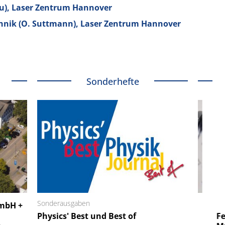
u), Laser Zentrum Hannover
hnik (O. Suttmann), Laser Zentrum Hannover
Sonderhefte
 GmbH
Sonderausgaben
SmarAct GmbH
GmbH +
uper-
Physics' Best und Best of
Elektronenmikroskopie auf
Fem