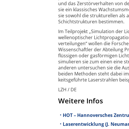
und das Zerstör­verhalten von 
sie ein klassisches Wachstums­m
sie sowohl die strukturellen al
Schicht­strukturen bestimmen.
Im Teilprojekt „Simulation der L
wellen­optischer Licht­propagati
verteilungen“ wollen die Forsche
Wissenschaftler der Abteilung Pr
flüssigen oder gasförmigen Licht
simulieren sie zum einen eine s
anderen untersuchen sie die Ausb
beiden Methoden steht dabei im
keits­geführte Laser­strahlen bei
LZH / DE
Weitere Infos
HOT – Hannoversches Zentru
Laserentwicklung (J. Neuma