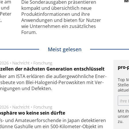
hanismus
kleinstem Raum
Mu
de am
Die Sonder­ausgaben präsentieren
- und
kompakt und übersichtlich neue
 Peter
Produkt­informationen und ihre
,
Anwendungen und bieten für Nutzer
wie Unternehmen ein zusätzliches
Forum.
Meist gelesen
.2026 •
Nachricht
•
Forschung
pro-
rzellen der nächsten Generation entschlüsselt
ker am ISTA er­klä­ren die außer­ge­wöhn­li­che Ener­
Top M
us­beu­te von Blei-Halo­ge­nid-Perows­ki­ten mit Ver­
Stell
­ni­gung­en und De­fek­ten.
aktue
.2026 •
Nachricht
•
Forschung
Mit I
sphäre wo keine sein dürfte
unse
s- und Ama­teuer­for­schen­de in Japan de­tek­tie­ren
zu.
dün­ne Gas­hül­le um ein 500-Kilo­meter-Objekt im