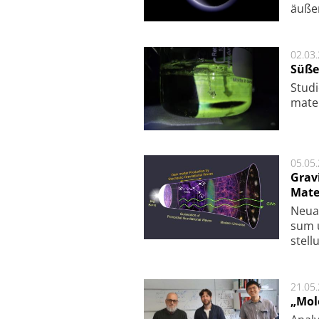
äu­ße
02.03
Süße
Studi
ma­te
05.05
Grav
Mate
Neu­a
sum u
stel­
21.05
„Mol