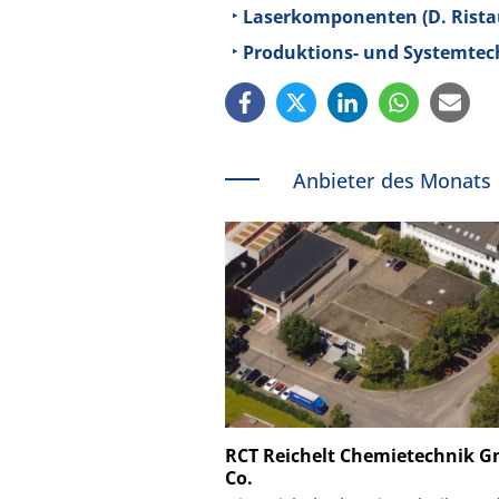
Laserkomponenten (D. Rista
Produktions- und Systemtec
Anbieter des Monats
Schäfter + Kirchhoff
RCT Reichelt Chemietechnik 
Co.
Faserkoppler mit S