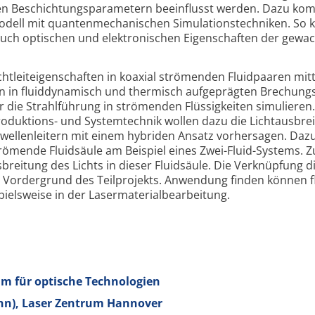
den Beschichtungs­parametern beeinflusst werden. Dazu ko
odell mit quanten­mechanischen Simulations­techniken. So
s auch optischen und elektronischen Eigenschaften der gew
ichtleiteigenschaften in koaxial strömenden Fluidpaaren mitt
on in fluid­dynamisch und thermisch aufgeprägten Brechungs
r die Strahlführung in strömenden Flüssig­keiten simulieren.
oduktions- und System­technik wollen dazu die Licht­ausbrei
­wellen­leitern mit einem hybriden Ansatz vorhersagen. Daz
trömende Fluidsäule am Beispiel eines Zwei-
Fluid-
Systems. 
reitung des Lichts in dieser Fluidsäule. Die Verknüpfung d
 Vordergrund des Teilprojekts. Anwendung finden können fl
spielsweise in der Laser­material­bearbeitung.
m für optische Technologien
nn), Laser Zentrum Hannover