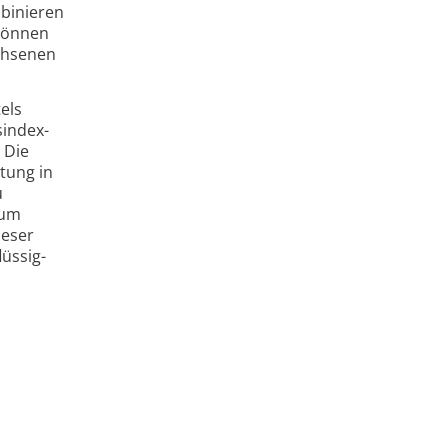
mbinieren
 können
achsenen
els
­index­
 Die
tung in
u
Zum
ieser
üssig­