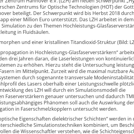
Laser Zentrum Hannover e.V. (LZH) am neuen Schwerpunkt „H
schen Zentrums für Optische Technologien (HOT) der Gott
nover beteiligt. Der Schwerpunkt wird bis Herbst 2018 durc
app einer Million Euro unterstützt. Das LZH arbeitet in de
 Simulation zu den Themen Hochleistungs-
Glas­faser­verstä
leitung in Fluidsäulen.
orphen und einer kristallinen Titandioxid-Struktur (Bild: L
tpropagation in Hochleistungs-
Glas­faser­verstärkern“ arbeit
n drei Jahren daran, die Laserleistungen von kontinuierli
stemen zu erhöhen. Hierzu steht die Untersuchung leistung
 Fasern im Mittelpunkt. Zurzeit wird die maximal nutzbare 
­systemen durch sogenannte transversale Moden­instabilität
hlprofil des Lasers oberhalb einer Leistungs­schwelle plötzl
entwicklung des LZH will durch ein Simulations­modell die
den Faser­verstärkern genauer untersuchen und dadurch TMI
leistungs­abhängiges Phänomen soll auch die Auswirkung der
pagation in Faser­schmelz­kopplern untersucht werden.
 optische Eigenschaften dielektrischer Schichten“ werden in 
erschiedliche Simulations­techniken kombiniert, um Besch
llen die Wissenschaftler verstehen, wie die Schicht­eigens