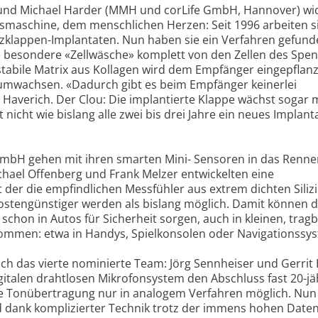
i und Michael Harder (MMH und corLife GmbH, Hannover) w
smaschine, dem menschlichen Herzen: Seit 1996 arbeiten s
zklappen-Implantaten. Nun haben sie ein Verfahren gefund
besondere «Zellwäsche» komplett von den Zellen des Spe
stabile Matrix aus Kollagen wird dem Empfänger eingepflan
 umwachsen. «Dadurch gibt es beim Empfänger keinerlei
Haverich. Der Clou: Die implantierte Klappe wächst sogar m
icht wie bislang alle zwei bis drei Jahre ein neues Implant
GmbH gehen mit ihren smarten Mini- Sensoren in das Renn
ichael Offenberg und Frank Melzer entwickelten eine
er die empfindlichen Messfühler aus extrem dichten Silizi
ostengünstiger werden als bislang möglich. Damit können d
schon in Autos für Sicherheit sorgen, auch in kleinen, trag
kommen: etwa in Handys, Spielkonsolen oder Navigationssy
lich das vierte nominierte Team: Jörg Sennheiser und Gerrit
gitalen drahtlosen Mikrofonsystem den Abschluss fast 20-jä
se Tonübertragung nur in analogem Verfahren möglich. Nu
und dank komplizierter Technik trotz der immens hohen Dat