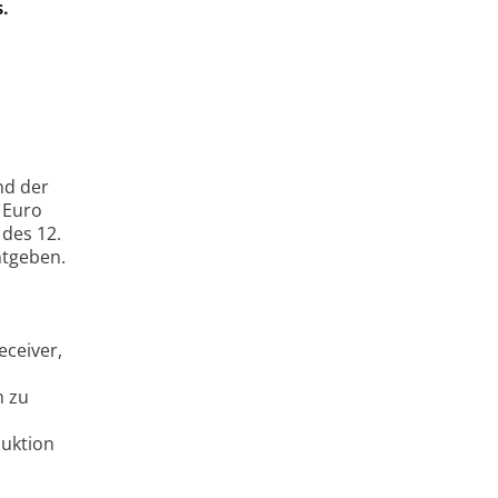
.
nd der
 Euro
des 12.
ntgeben.
eceiver,
m zu
duktion