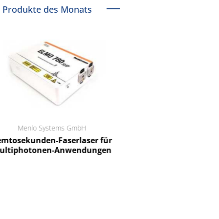
Produkte des Monats
Menlo Systems GmbH
RCT Reichelt Chemietechnik
tosekunden-Faserlaser für
Ein Unternehmen für I
ltiphotonen-Anwendungen