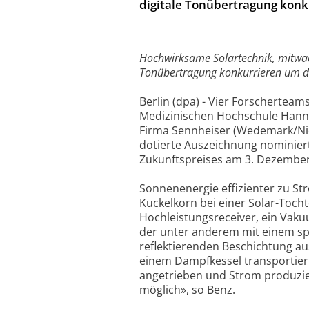
digitale Tonübertragung konk
Hochwirksame Solartechnik, mitwach
Tonübertragung konkurrieren um de
Berlin (dpa) - Vier Forscherteam
Medizinischen Hochschule Hann
Firma Sennheiser (Wedemark/Nied
dotierte Auszeichnung nominier
Zukunftspreises am 3. Dezember 
Sonnenenergie effizienter zu S
Kuckelkorn bei einer Solar-Tocht
Hochleistungsreceiver, ein Vaku
der unter anderem mit einem s
reflektierenden Beschichtung au
einem Dampfkessel transportiert
angetrieben und Strom produzier
möglich», so Benz.