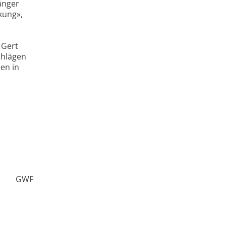
änger
kung»,
 Gert
chlägen
en in
GWF