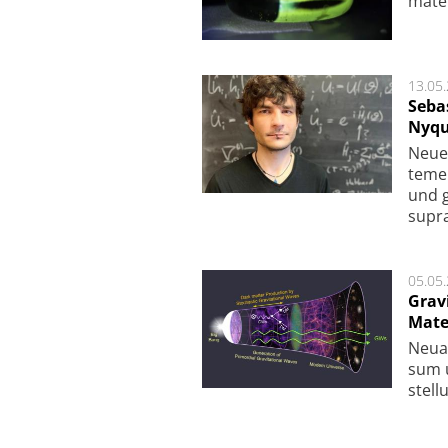
ma­te
13.05
Seba
Nyqu
Neue 
te­me
und g
supra­
05.05
Grav
Mate
Neu­a
sum u
stel­