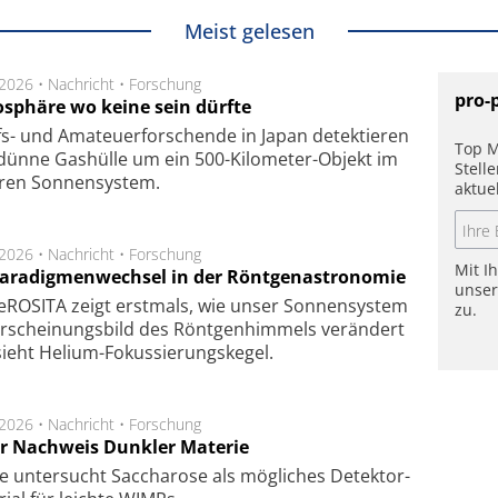
Meist gelesen
.2026 •
Nachricht
•
Forschung
pro-
sphäre wo keine sein dürfte
s- und Ama­teuer­for­schen­de in Japan de­tek­tie­ren
Top M
dün­ne Gas­hül­le um ein 500-Kilo­meter-Objekt im
Stell
­ren Son­nen­sys­tem.
aktue
.2026 •
Nachricht
•
Forschung
Mit I
Paradigmenwechsel in der Röntgenastronomie
unse
ROSITA zeigt erst­mals, wie unser Son­nen­sys­tem
zu.
r­schei­nungs­bild des Rönt­gen­him­mels ver­än­dert
ieht Helium-Fokus­sie­rungs­ke­gel.
.2026 •
Nachricht
•
Forschung
r Nachweis Dunkler Materie
e unter­sucht Saccha­ro­se als mög­li­ches De­tek­tor­