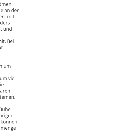
idmen
ie an der
en, mit
nders
zt und
it. Bei
at
en um
um viel
ie
baren
stemen.
 Buhe
hriger
n können
enmenge