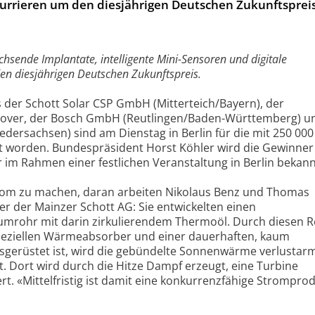
urrieren um den diesjährigen Deutschen Zukunftspreis
sende Implantate, intelligente Mini-Sensoren und digitale
n diesjährigen Deutschen Zukunftspreis.
s der Schott Solar CSP GmbH (Mitterteich/Bayern), der
over, der Bosch GmbH (Reutlingen/Baden-Württemberg) u
ersachsen) sind am Dienstag in Berlin für die mit 250 000
t worden. Bundespräsident Horst Köhler wird die Gewinner 
im Rahmen einer festlichen Veranstaltung in Berlin bekan
trom zu machen, daran arbeiten Nikolaus Benz und Thomas
er der Mainzer Schott AG: Sie entwickelten einen
umrohr mit darin zirkulierendem Thermoöl. Durch diesen R
peziellen Wärmeabsorber und einer dauerhaften, kaum
sgerüstet ist, wird die gebündelte Sonnenwärme verlustar
. Dort wird durch die Hitze Dampf erzeugt, eine Turbine
t. «Mittelfristig ist damit eine konkurrenzfähige Strompro