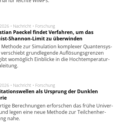
­rial für leich­te WIMPs.
.2026 •
Nachricht
•
Forschung
stian Paeckel findet Verfahren, um das
ist-Shannon-Limit zu überwinden
Methode zur Simu­la­tion kom­ple­xer Quan­ten­sys­
 ver­schiebt grund­le­gen­de Auf­lösungs­gren­zen
ibt wo­mög­lich Ein­blicke in die Hoch­tempe­ra­tur­
lei­tung.
.2026 •
Nachricht
•
Forschung
itationswellen als Ursprung der Dunklen
rie
rtige Be­rech­nung­en er­for­schen das frü­he Uni­ver­
nd legen eine neue Me­tho­de zur Teil­chen­her­
lung nahe.