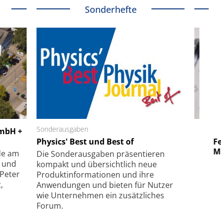
Sonderhefte
 GmbH
Sonderausgaben
SmarAct GmbH
GmbH +
uper-
Physics' Best und Best of
Elektronenmikroskopie auf
Fem
hanismus
kleinstem Raum
Mu
de am
Die Sonder­ausgaben präsentieren
- und
kompakt und übersichtlich neue
 Peter
Produkt­informationen und ihre
,
Anwendungen und bieten für Nutzer
wie Unternehmen ein zusätzliches
Forum.