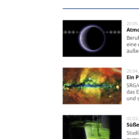
20.05
Atmo
Beruf
eine 
äu­ße
20.04
Ein 
SRG/e
das E
und s
02.03
Süße
Studi