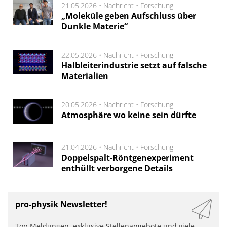
21.05.2026 •
Nachricht
•
Forschung
„Moleküle geben Aufschluss über
Dunkle Materie“
22.05.2026 •
Nachricht
•
Forschung
Halbleiterindustrie setzt auf falsche
Materialien
20.05.2026 •
Nachricht
•
Forschung
Atmosphäre wo keine sein dürfte
21.04.2026 •
Nachricht
•
Forschung
Doppelspalt-Röntgenexperiment
enthüllt verborgene Details
pro-physik Newsletter!
Top Meldungen, exklusive Stellenangebote und viele