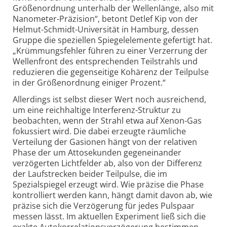
Größenordnung unterhalb der Wellenlänge, also mit
Nanometer-
Präzision“, betont Detlef Kip von der
Helmut-
Schmidt-
Universität in Hamburg, dessen
Gruppe die speziellen Spiegel­elemente gefertigt hat.
„Krümmungsfehler führen zu einer Verzerrung der
Wellenfront des entsprechenden Teilstrahls und
reduzieren die gegenseitige Kohärenz der Teilpulse
in der Größenordnung einiger Prozent.“
Allerdings ist selbst dieser Wert noch ausreichend,
um eine reichhaltige Interferenz-
Struktur zu
beobachten, wenn der Strahl etwa auf Xenon-
Gas
fokussiert wird. Die dabei erzeugte räumliche
Verteilung der Gasionen hängt von der relativen
Phase der um Attosekunden gegeneinander
verzögerten Licht­felder ab, also von der Differenz
der Lauf­strecken beider Teilpulse, die im
Spezialspiegel erzeugt wird. Wie präzise die Phase
kontrolliert werden kann, hängt damit davon ab, wie
präzise sich die Verzögerung für jedes Pulspaar
messen lässt. Im aktuellen Experiment ließ sich die