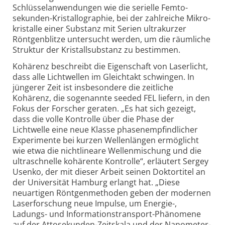
Schlüsselanwendungen wie die serielle Femto­
sekunden-
Kristallo­graphie, bei der zahlreiche Mikro­
kristalle einer Substanz mit Serien ultra­kurzer
Röntgen­blitze untersucht werden, um die räumliche
Struktur der Kristall­substanz zu bestimmen.
Kohärenz beschreibt die Eigenschaft von Laserlicht,
dass alle Licht­wellen im Gleichtakt schwingen. In
jüngerer Zeit ist insbesondere die zeitliche
Kohärenz, die sogenannte seeded FEL liefern, in den
Fokus der Forscher geraten. „Es hat sich gezeigt,
dass die volle Kontrolle über die Phase der
Lichtwelle eine neue Klasse phasen­empfindlicher
Experimente bei kurzen Wellenlängen ermöglicht
wie etwa die nichtlineare Wellen­mischung und die
ultra­schnelle kohärente Kontrolle“, erläutert Sergey
Usenko, der mit dieser Arbeit seinen Doktortitel an
der Universität Hamburg erlangt hat. „Diese
neuartigen Röntgen­methoden geben der modernen
Laser­forschung neue Impulse, um Energie-,
Ladungs- und Informations­transport-
Phänomene
auf der Attosekunden-
Zeitskala und der Nanometer-