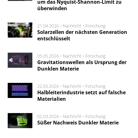
um das Nyquist-Shannon-Limit zu
überwinden
21.04.2026 •
Nachricht
•
Forschung
Solarzellen der nächsten Generation
entschlüsselt
05.05.2026 •
Nachricht
•
Forschung
Gravitationswellen als Ursprung der
Dunklen Materie
22.05.2026 •
Nachricht
•
Forschung
Halbleiterindustrie setzt auf falsche
Materialien
02.03.2026 •
Nachricht
•
Forschung
Süßer Nachweis Dunkler Materie