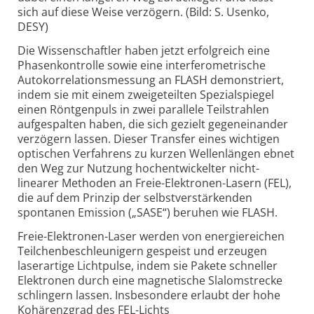
sich auf diese Weise verzögern. (Bild: S. Usenko,
DESY)
Die Wissenschaftler haben jetzt erfolgreich eine
Phasen­kontrolle sowie eine inter­ferometrische
Auto­korrelations­messung an FLASH demonstriert,
indem sie mit einem zweigeteilten Spezial­spiegel
einen Röntgenpuls in zwei parallele Teil­strahlen
aufgespalten haben, die sich gezielt gegeneinander
verzögern lassen. Dieser Transfer eines wichtigen
optischen Verfahrens zu kurzen Wellenlängen ebnet
den Weg zur Nutzung hoch­entwickelter nicht­
linearer Methoden an Freie-
Elektronen-
Lasern (FEL),
die auf dem Prinzip der selbst­verstärkenden
spontanen Emission („SASE“) beruhen wie FLASH.
Freie-Elektronen-Laser werden von energiereichen
Teilchen­beschleunigern gespeist und erzeugen
laser­artige Lichtpulse, indem sie Pakete schneller
Elektronen durch eine magnetische Slalom­strecke
schlingern lassen. Insbesondere erlaubt der hohe
Kohärenzgrad des FEL-
Lichts