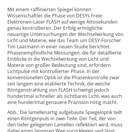
Mit einem raffinierten Spiegel können
Wissenschaftler die Phase von DESYs Freie-
Elektronen-
Laser FLASH auf wenige Attosekunden
genau kontrollieren. Der Erfolg ermögliche
neuartige Untersuchungen der Wechsel­wirkung von
Licht und Materie, wie das Team um DESY-
Forscher
Tim Laarmann in einer neuen Studie berichtet.
Phasen­empfindliche Messungen, die für detaillierte
Einblicke in die Wechselwirkung von Licht und
Materie von großer Bedeutung sind, erfordern
Lichtpulse mit kontrollierter Phase. In der
konventionellen Optik ist die Phasen­kontrolle zwar
seit langem eine etablierte Technik, die weiche
Röntgen­strahlung von FLASH schwingt jedoch
hundertmal schneller als sichtbares Licht, was auch
eine hundertmal genauere Präzision nötig macht.
Abb.: Die lamellenartig aufgebaute Spiegeloptik teilt
einen Röntgenpuls in zwei Teile. Der Teil, der von
den tiefer gelegenen Lamellen reflektiert wird, muss
dabei einen längeren Weg zurücklegen und lässt