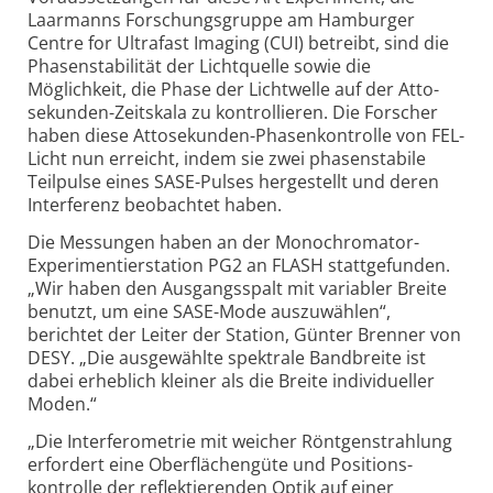
Laarmanns Forschungs­gruppe am Hamburger
Centre for Ultrafast Imaging (CUI) betreibt, sind die
Phasen­stabilität der Lichtquelle sowie die
Möglichkeit, die Phase der Lichtwelle auf der Atto­
sekunden-
Zeitskala zu kontrollieren. Die Forscher
haben diese Atto­sekunden-
Phasen­kontrolle von FEL-
Licht nun erreicht, indem sie zwei phasenstabile
Teilpulse eines SASE-
Pulses hergestellt und deren
Interferenz beobachtet haben.
Die Messungen haben an der Monochromator-
Experimentier­station PG2 an FLASH stattgefunden.
„Wir haben den Ausgangs­spalt mit variabler Breite
benutzt, um eine SASE-
Mode auszuwählen“,
berichtet der Leiter der Station, Günter Brenner von
DESY. „Die ausgewählte spektrale Bandbreite ist
dabei erheblich kleiner als die Breite individueller
Moden.“
„Die Interferometrie mit weicher Röntgenstrahlung
erfordert eine Oberflächen­güte und Positions­
kontrolle der reflektierenden Optik auf einer