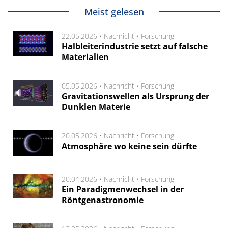
Meist gelesen
22.05.2026 •
Nachricht
•
Forschung
Halbleiterindustrie setzt auf falsche
Materialien
05.05.2026 •
Nachricht
•
Forschung
Gravitationswellen als Ursprung der
Dunklen Materie
20.05.2026 •
Nachricht
•
Forschung
Atmosphäre wo keine sein dürfte
20.04.2026 •
Nachricht
•
Forschung
Ein Paradigmenwechsel in der
Röntgenastronomie