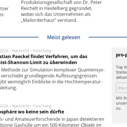
Produktionsgesellschaft von Dr. Peter
Reichelt in Heidelberg gegründet,
tzer
wobei sich das Unternehmen als
es
„Mailorderhaus“ verstand.
Meist gelesen
.2026 •
Nachricht
•
Forschung
pro-
stian Paeckel findet Verfahren, um das
ist-Shannon-Limit zu überwinden
Top M
Methode zur Simu­la­tion kom­ple­xer Quan­ten­sys­
Stell
 ver­schiebt grund­le­gen­de Auf­lösungs­gren­zen
aktue
ibt wo­mög­lich Ein­blicke in die Hoch­tempe­ra­tur­
lei­tung.
Mit I
unse
.2026 •
Nachricht
•
Forschung
zu.
sphäre wo keine sein dürfte
s- und Ama­teuer­for­schen­de in Japan de­tek­tie­ren
dün­ne Gas­hül­le um ein 500-Kilo­meter-Objekt im