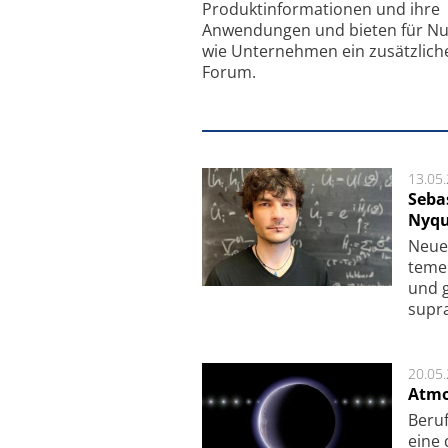
Produkt­informationen und ihre
Anwendungen und bieten für Nu
wie Unternehmen ein zusätzlich
Forum.
13.05
Seba
Nyqu
Neue 
te­me
und g
supra­
20.05
Atmo
Beruf
eine 