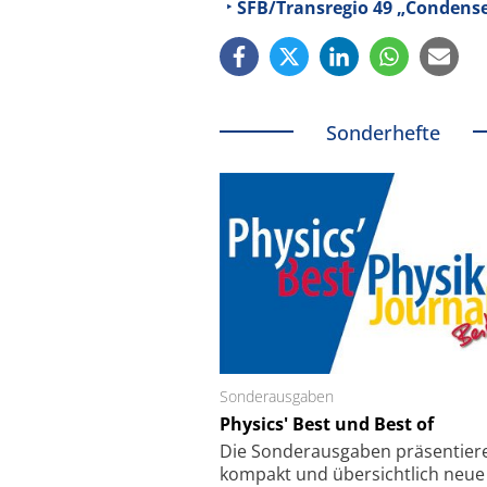
SFB/Transregio 49 „Condense
Sonderhefte
Sonderausgaben
Schäfter + Kirchhoff
Physics' Best und Best of
Faserkoppler mit S
Feinfokussierungsmec
Die Sonder­ausgaben präsentier
kompakt und übersichtlich neue