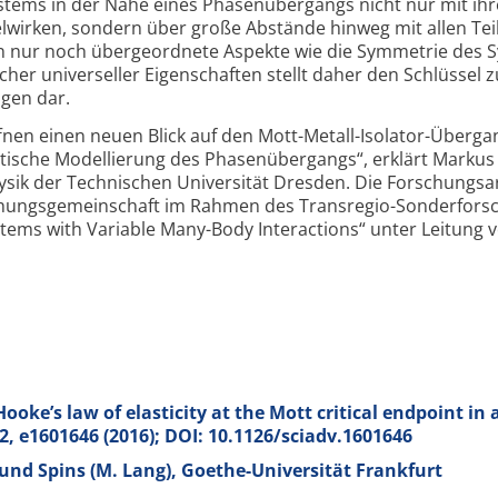
ystems in der Nähe eines Phasen­übergangs nicht nur mit ih
lwirken, sondern über große Abstände hinweg mit allen Tei
n nur noch übergeordnete Aspekte wie die Symmetrie des 
olcher universeller Eigenschaften stellt daher den Schlüssel 
gen dar.
fnen einen neuen Blick auf den Mott-
Metall-
Isolator-
Überga
etische Modellierung des Phasen­übergangs“, erklärt Markus
ysik der Technischen Universität Dresden. Die Forschungs­a
hungs­gemeinschaft im Rahmen des Transregio-
Sonder­fors
tems with Variable Many-
Body Interactions“ unter Leitung 
oke’s law of elasticity at the Mott critical endpoint in 
2
, e1601646 (2016); DOI: 10.1126/sciadv.1601646
 und Spins (M. Lang), Goethe-Universität Frankfurt