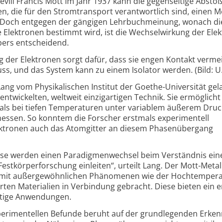
evill Francis Mott im Jahr 1937 kann die gegenseitige Absto
, die für den Strom­transport verantwortlich sind, einen Me
Doch entgegen der gängigen Lehrbuch­meinung, wonach di
 Elektronen bestimmt wird, ist die Wechsel­wirkung der Ele
pers entscheidend.
g der Elektronen sorgt dafür, dass sie engen Kontakt verme
ss, und das System kann zu einem Isolator werden. (Bild: U
ang vom Physikalischen Institut der Goethe-
Universität gel
entwickelten, weltweit einzig­artigen Technik. Sie ermöglicht
als bei tiefen Temperaturen unter variablem äußerem Druc
essen. So konntem die Forscher erstmals experimentell
ktronen auch das Atomgitter an diesem Phasen­übergang
sse werden einen Paradigmen­wechsel beim Verständnis ein
stkörper­forschung einleiten“, urteilt Lang. Der Mott-
Metal
 mit außergewöhnlichen Phänomenen wie der Hoch­tempera
rten Materialien in Verbindung gebracht. Diese bieten ein
nftige Anwendungen.
perimentellen Befunde beruht auf der grund­legenden Erken