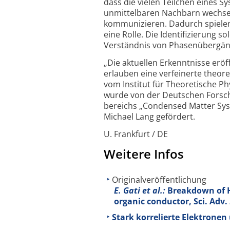
dass die vielen Teilchen eines S
unmittel­baren Nachbarn wechse
kommunizieren. Dadurch spiele
eine Rolle. Die Identifizierung s
Verständnis von Phasen­übergän
„Die aktuellen Erkenntnisse eröf
erlauben eine verfeinerte theor
vom Institut für Theoretische Ph
wurde von der Deutschen Forsc
bereichs „Condensed Matter Sys
Michael Lang gefördert.
U. Frankfurt / DE
Weitere Infos
Originalveröffentlichung
E. Gati et al.:
Breakdown of Ho
organic conductor, Sci. Adv.
Stark korrelierte Elektronen