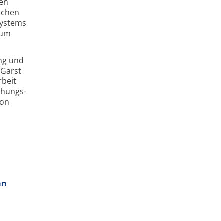
ren
lchen
Systems
zum
ng und
 Garst
rbeit
chungs­
von
an