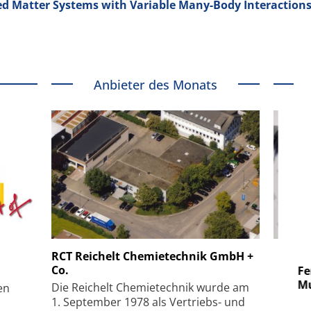
d Matter Systems with Variable Many-Body Interactions
Anbieter des Monats
 GmbH
SmarAct GmbH
RCT Reichelt Chemietechnik GmbH +
Co.
uper-
Elektronenmikroskopie auf
Fem
hanismus
kleinstem Raum
Mu
Die Reichelt Chemietechnik wurde am
en
1. September 1978 als Vertriebs- und