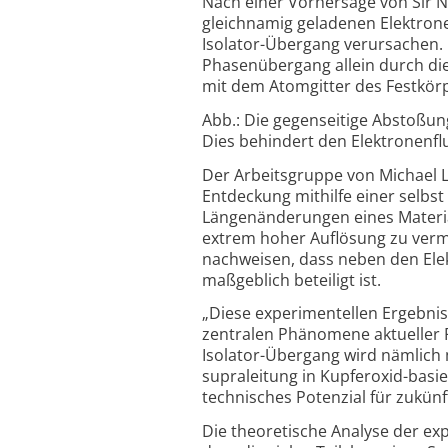
Nach einer Vorhersage von Sir N
gleichnamig geladenen Elektronen
Isolator-
Übergang verursachen. 
Phasen­übergang allein durch die
mit dem Atomgitter des Fest­kör
Abb.: Die gegenseitige Abstoßun
Dies behindert den Elektronenflu
Der Arbeitsgruppe von Michael L
Entdeckung mithilfe einer selbst 
Längen­änderungen eines Materi
extrem hoher Auflösung zu verm
nachweisen, dass neben den Ele
maßgeblich beteiligt ist.
„Diese experimentellen Ergebni
zentralen Phänomene aktueller Fe
Isolator-
Übergang wird nämlich
supraleitung in Kupferoxid-
basie
technisches Potenzial für zukü
Die theoretische Analyse der ex