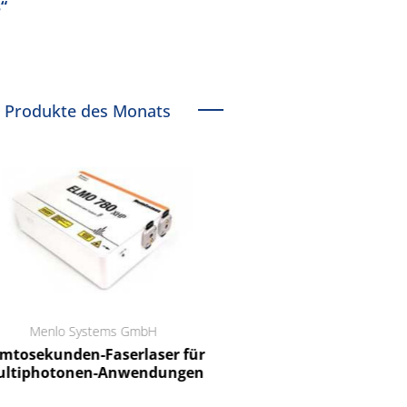
“
Produkte des Monats
Menlo Systems GmbH
RCT Reichelt Chemietechnik
tosekunden-Faserlaser für
Ein Unternehmen für I
ltiphotonen-Anwendungen