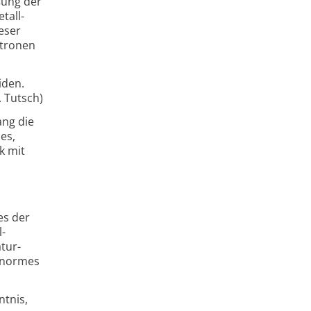
ßung der
tall-
eser
ktronen
iden.
. Tutsch)
ang die
 es,
k mit
es der
l-
tur­
 enormes
ntnis,