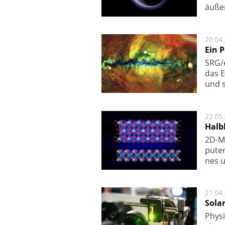
äu­ße
20.04
Ein 
SRG/e
das E
und s
22.05
Halbl
2D-Ma
pu­te
nes u
21.04
Sola
Physi