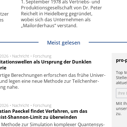
1. September 1978 als Vertriebs- und
Produktionsgesellschaft von Dr. Peter
Reichelt in Heidelberg gegründet,
tzer
wobei sich das Unternehmen als
es
„Mailorderhaus“ verstand.
Meist gelesen
.2026 •
Nachricht
•
Forschung
pro-
itationswellen als Ursprung der Dunklen
rie
Top M
rtige Be­rech­nung­en er­for­schen das frü­he Uni­ver­
Stell
nd legen eine neue Me­tho­de zur Teil­chen­her­
aktue
lung nahe.
Mit I
.2026 •
Nachricht
•
Forschung
unse
stian Paeckel findet Verfahren, um das
zu.
ist-Shannon-Limit zu überwinden
Methode zur Simu­la­tion kom­ple­xer Quan­ten­sys­