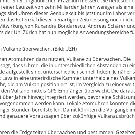
mit einer unglaublichen Präzision messen. Die neuesten d
i einer Laufzeit von zehn Milliarden Jahren weniger als ein
ings sind Uhren dieser Genauigkeit bis jetzt nur im Labor ve
en das Potenzial dieser neuartigen Zeitmessung noch nicht.
 Mitwirkung von Ruxandra Bondarescu, Andreas Schärer un
ituts der Uni Zürich hat nun mögliche Anwendungsbereiche fü
 Vulkane überwachen. (Bild: UZH)
 man Atomuhren dazu nutzen, Vulkane zu überwachen. Die
esagt, dass Uhren, die in unterschiedlichen Abständen zu e
aufgestellt sind, unterschiedlich schnell ticken. Je näher s
ßt Lava in eine unterirdische Kammer unterhalb eines Vulkan
hr, die am Vulkan positioniert ist, im Vergleich zu einer weit
rden Vulkane mittels GPS-Empfänger überwacht. Die darau
 über Jahre hinweg integriert werden, bevor eine Schätzun
vorgenommen werden kann. Lokale Atomuhren könnten die
iniger Stunden bereitstellen. Damit könnten die Vorgänge i
und genauere Voraussagen über zukünftige Vulkanausbrüch
en die Erdgezeiten überwachen und bestimmen. Gezeiten