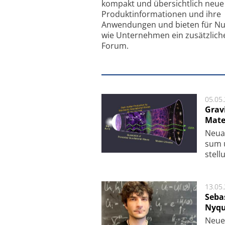
kompakt und übersichtlich neue
Produkt­informationen und ihre
Anwendungen und bieten für Nu
wie Unternehmen ein zusätzlich
Forum.
05.05
Grav
Mate
Neu­a
sum u
stel­
13.05
Seba
Nyqu
Neue 