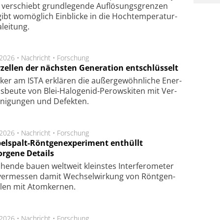
 ver­schiebt grund­le­gen­de Auf­lösungs­gren­zen
ibt wo­mög­lich Ein­blicke in die Hoch­tempe­ra­tur­
lei­tung.
.2026 •
Nachricht
•
Forschung
rzellen der nächsten Generation entschlüsselt
ker am ISTA er­klä­ren die außer­ge­wöhn­li­che Ener­
us­beu­te von Blei-Halo­ge­nid-Perows­ki­ten mit Ver­
­ni­gung­en und De­fek­ten.
.2026 •
Nachricht
•
Forschung
elspalt-Röntgenexperiment enthüllt
orgene Details
hen­de bau­en welt­weit kleins­tes In­ter­fe­ro­me­ter
er­mes­sen da­mit Wech­sel­wir­kung von Rönt­gen­
­len mit Atom­ker­nen.
.2026 •
Nachricht
•
Forschung