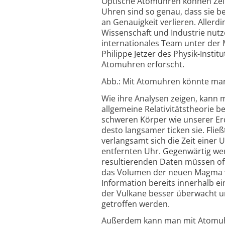
Optische Atomuhren können Zeit 
Uhren sind so genau, dass sie be
an Genauigkeit verlieren. Allerd
Wissenschaft und Industrie nutz
internationales Team unter der
Philippe Jetzer des Physik-Inst
Atomuhren erforscht.
Abb.: Mit Atomuhren könnte man
Wie ihre Analysen zeigen, kann
allgemeine Relativitätstheorie b
schweren Körper wie unserer Erde 
desto langsamer ticken sie. Flie
verlangsamt sich die Zeit einer U
entfernten Uhr. Gegenwärtig we
resultierenden Daten müssen oft
das Volumen der neuen Magma 
Information bereits innerhalb e
der Vulkane besser überwacht 
getroffen werden.
Außerdem kann man mit Atomuhr