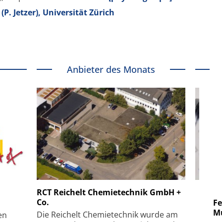
P. Jetzer), Universität Zürich
Anbieter des Monats
 GmbH
SmarAct GmbH
RCT Reichelt Chemietechnik GmbH +
Co.
uper-
Elektronenmikroskopie auf
Fem
hanismus
kleinstem Raum
Mu
Die Reichelt Chemietechnik wurde am
en