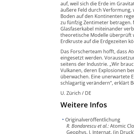
auf, weil sich die Erde im Gravi
äußere Feld durch Verformung, w
Boden auf den Kontinenten rege
zu fünfzig Zentimeter betragen.
Glasfaserkabel miteinander ve
theoretische Modelle überprüft w
Erdkruste auf die Erdgezeiten 
Das Forscherteam hofft, dass A
eingesetzt werden. Voraussetzun
seitens der Industrie. „Wir br
Vulkanen, deren Explosionen bere
überwachen. Eine unerwartete Ex
schlagartig verändern“, erklärt 
U. Zürich / DE
Weitere Infos
Originalveröffentlichung
R. Bondarescu et al.:
Atomic Clo
Geophys. J. Internat. (in Druck