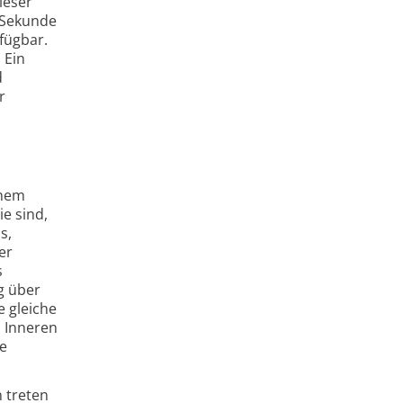
ieser
e Sekunde
rfügbar.
 Ein
d
r
inem
ie sind,
s,
er
s
g über
 gleiche
m Inneren
e
 treten