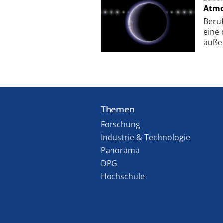
Atmo
Beruf
eine 
äu­ße
Themen
Forschung
Industrie & Technologie
Panorama
DPG
Hochschule