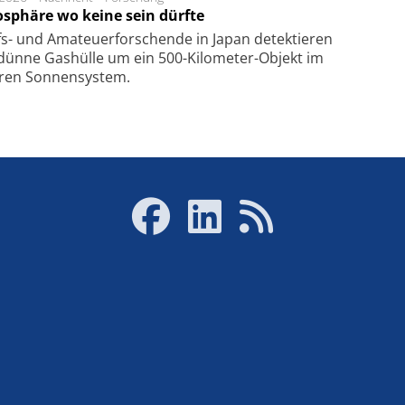
sphäre wo keine sein dürfte
s- und Ama­teuer­for­schen­de in Japan de­tek­tie­ren
dün­ne Gas­hül­le um ein 500-Kilo­meter-Objekt im
­ren Son­nen­sys­tem.