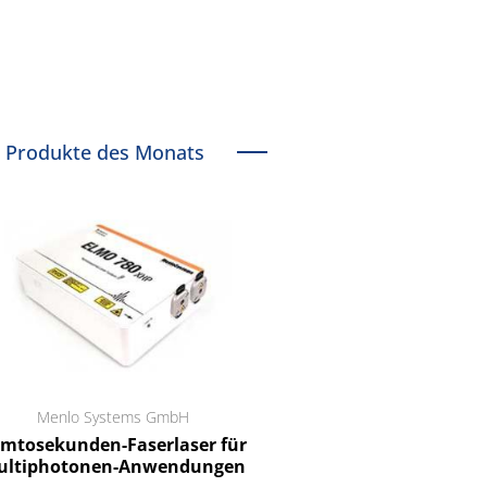
Produkte des Monats
Menlo Systems GmbH
RCT Reichelt Chemietechnik
tosekunden-Faserlaser für
Ein Unternehmen für I
ltiphotonen-Anwendungen