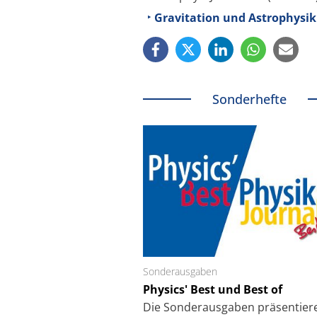
Gravitation und Astrophysik (
Sonderhefte
Sonderausgaben
Schäfter + Kirchhoff
Physics' Best und Best of
Faserkoppler mit S
Feinfokussierungsmec
Die Sonder­ausgaben präsentier