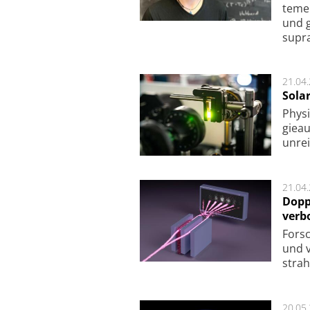
te­me
und g
supra­
21.04
Sola
Physi
gie­a
unrei
21.04
Dopp
verb
For­sc
und v
strah
20.05