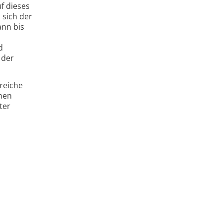
f dieses
 sich der
ann bis
d
 der
reiche
onen
ter