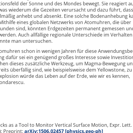
tationsfeld der Sonne und des Mondes bewegt. Sie reagiert au
as wiederum die Gezeiten verursacht und dazu führt, dass
lmäßig anhebt und absenkt. Eine solche Bodenanhebung k
 Mithilfe eines globalen Netzwerks von Atomuhren, die über
rbunden sind, könnten Erdgezeiten permanent gemessen un
erden. Auch allfällige regionale Unterschiede im Verhalten
könnte man untersuchen.
tomuhren schon in wenigen Jahren für diese Anwendungsbe
g dafür sei ein genügend großes Interesse sowie Investiti
auchen dieses zusätzliche Werkzeug, um Magma-Bewegung un
its überfällig sind, wie beispielsweise dem Yellowstone, zu
plosion würde das Leben auf der Erde, wie wir es kennen,
Bondarescu.
cks as a Tool to Monitor Vertical Surface Motion, Expr. Lett.
); Preprint:
arXiv:1506.02457 [physics.geo-ph]