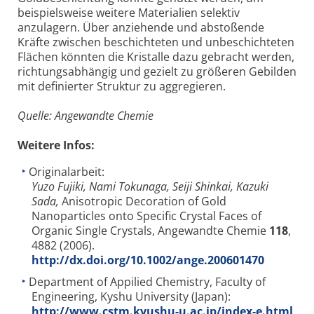
beispielsweise weitere Materialien selektiv
anzulagern. Über anziehende und abstoßende
Kräfte zwischen beschichteten und unbeschichteten
Flächen könnten die Kristalle dazu gebracht werden,
richtungsabhängig und gezielt zu größeren Gebilden
mit definierter Struktur zu aggregieren.
Quelle: Angewandte Chemie
Weitere Infos:
Originalarbeit:
Yuzo Fujiki, Nami Tokunaga, Seiji Shinkai, Kazuki
Sada,
Anisotropic Decoration of Gold
Nanoparticles onto Specific Crystal Faces of
Organic Single Crystals, Angewandte Chemie
118
,
4882 (2006).
http://dx.doi.org/10.1002/ange.200601470
Department of Appilied Chemistry, Faculty of
Engineering, Kyshu University (Japan):
http://www.cstm.kyushu-u.ac.jp/index-e.html