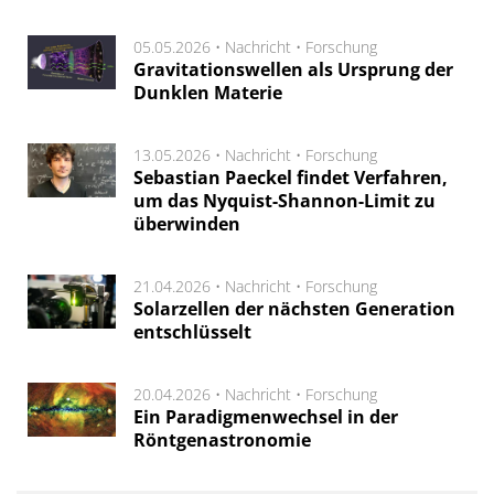
05.05.2026 •
Nachricht
•
Forschung
Gravitationswellen als Ursprung der
Dunklen Materie
13.05.2026 •
Nachricht
•
Forschung
Sebastian Paeckel findet Verfahren,
um das Nyquist-Shannon-Limit zu
überwinden
21.04.2026 •
Nachricht
•
Forschung
Solarzellen der nächsten Generation
entschlüsselt
20.04.2026 •
Nachricht
•
Forschung
Ein Paradigmenwechsel in der
Röntgenastronomie