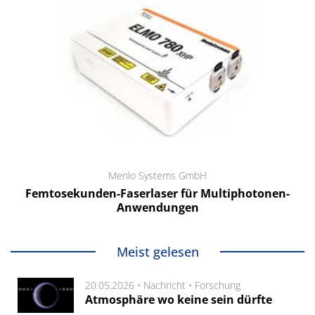
Menlo Systems GmbH
Femtosekunden-Faserlaser für Multiphotonen-
Anwendungen
Meist gelesen
20.05.2026 •
Nachricht
•
Forschung
Atmosphäre wo keine sein dürfte