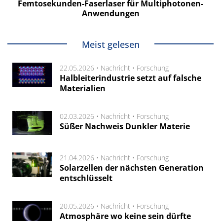
Femtosekunden-Faserlaser für Multiphotonen-
Anwendungen
Meist gelesen
22.05.2026 •
Nachricht
•
Forschung
Halbleiterindustrie setzt auf falsche
Materialien
02.03.2026 •
Nachricht
•
Forschung
Süßer Nachweis Dunkler Materie
21.04.2026 •
Nachricht
•
Forschung
Solarzellen der nächsten Generation
entschlüsselt
20.05.2026 •
Nachricht
•
Forschung
Atmosphäre wo keine sein dürfte