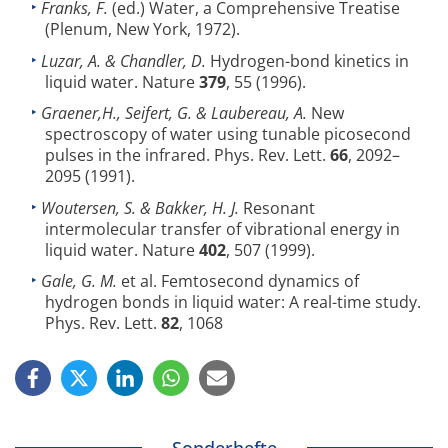
Franks, F.
(ed.) Water, a Comprehensive Treatise
(Plenum, New York, 1972).
Luzar, A. & Chandler, D.
Hydrogen-bond kinetics in
liquid water. Nature
379
, 55 (1996).
Graener,H., Seifert, G. & Laubereau, A.
New
spectroscopy of water using tunable picosecond
pulses in the infrared. Phys. Rev. Lett.
66
, 2092–
2095 (1991).
Woutersen, S. & Bakker, H. J.
Resonant
intermolecular transfer of vibrational energy in
liquid water. Nature
402
, 507 (1999).
Gale, G. M.
et al. Femtosecond dynamics of
hydrogen bonds in liquid water: A real-time study.
Phys. Rev. Lett.
82
, 1068