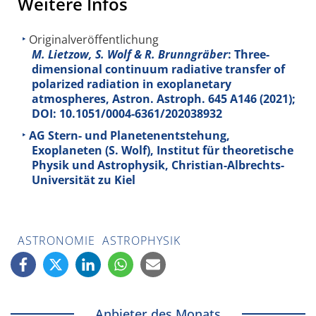
Weitere Infos
Originalveröffentlichung
M. Lietzow, S. Wolf & R. Brunngräber
: Three-
dimensional continuum radiative transfer of
polarized radiation in exoplanetary
atmospheres, Astron. Astroph.
645
A146 (2021);
DOI: 10.1051/0004-6361/202038932
AG Stern- und Planetenentstehung,
Exoplaneten (S. Wolf), Institut für theoretische
Physik und Astrophysik, Christian-Albrechts-
Universität zu Kiel
ASTRONOMIE
ASTROPHYSIK
Anbieter des Monats