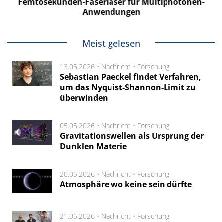
Femtosekunden-Faserlaser für Multiphotonen-
Anwendungen
Meist gelesen
13.05.2026 •
Nachricht
•
Forschung
Sebastian Paeckel findet Verfahren,
um das Nyquist-Shannon-Limit zu
überwinden
05.05.2026 •
Nachricht
•
Forschung
Gravitationswellen als Ursprung der
Dunklen Materie
20.05.2026 •
Nachricht
•
Forschung
Atmosphäre wo keine sein dürfte
21.05.2026 •
Nachricht
•
Forschung