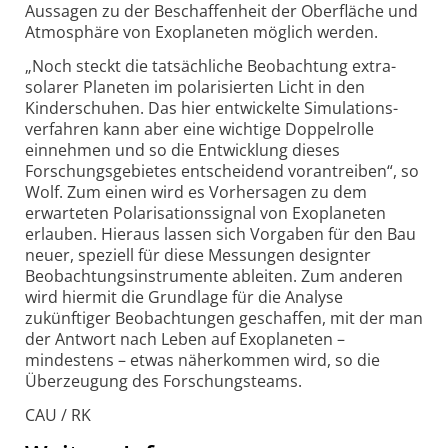
Aussagen zu der Beschaffen­heit der Ober­fläche und
Atmo­sphäre von Exoplaneten möglich werden.
„Noch steckt die tatsächliche Beobachtung extra­
solarer Planeten im polari­sierten Licht in den
Kinder­schuhen. Das hier entwickelte Simulations­
verfahren kann aber eine wichtige Doppel­rolle
einnehmen und so die Entwick­lung dieses
Forschungs­gebietes entscheidend voran­treiben“, so
Wolf. Zum einen wird es Vorher­sagen zu dem
erwarteten Polari­sations­signal von Exoplaneten
erlauben. Hieraus lassen sich Vorgaben für den Bau
neuer, speziell für diese Messungen designter
Beobachtungs­instrumente ableiten. Zum anderen
wird hiermit die Grund­lage für die Analyse
zukünftiger Beobach­tungen geschaffen, mit der man
der Antwort nach Leben auf Exoplaneten –
mindestens – etwas näher­kommen wird, so die
Über­zeugung des Forschungs­teams.
CAU / RK