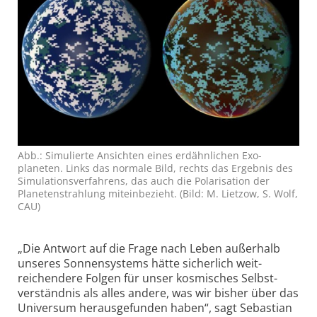
Abb.: Simulierte An­sichten eines erd­ähn­lichen Exo­
planeten. Links das normale Bild, rechts das Ergebnis des
Simu­la­tions­ver­fahrens, das auch die Pola­ri­sa­tion der
Planeten­strah­lung mit­ein­be­zieht. (Bild: M. Lietzow, S. Wolf,
CAU)
„Die Antwort auf die Frage nach Leben außer­halb
unseres Sonnen­systems hätte sicher­lich weit­
reichendere Folgen für unser kosmisches Selbst­
verständnis als alles andere, was wir bisher über das
Universum heraus­gefunden haben“, sagt Sebastian