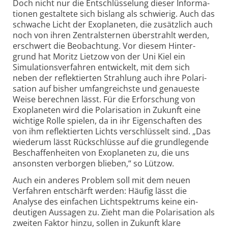
Doch nicht nur die Entschlüsselung dieser Infor­ma­
tionen gestaltete sich bislang als schwierig. Auch das
schwache Licht der Exoplaneten, die zusätzlich auch
noch von ihren Zentral­sternen über­strahlt werden,
erschwert die Beobachtung. Vor diesem Hinter­
grund hat Moritz Lietzow von der Uni Kiel ein
Simulations­verfahren entwickelt, mit dem sich
neben der reflek­tierten Strahlung auch ihre Polari­
sation auf bisher umfang­reichste und genaueste
Weise berechnen lässt. Für die Erforschung von
Exoplaneten wird die Polari­sation in Zukunft eine
wichtige Rolle spielen, da in ihr Eigen­schaften des
von ihm reflek­tierten Lichts verschlüsselt sind. „Das
wiederum lässt Rück­schlüsse auf die grund­legende
Beschaffen­heiten von Exoplaneten zu, die uns
ansonsten verborgen blieben,“ so Lützow.
Auch ein anderes Problem soll mit dem neuen
Verfahren entschärft werden: Häufig lässt die
Analyse des einfachen Licht­spektrums keine ein­
deutigen Aussagen zu. Zieht man die Polari­sation als
zweiten Faktor hinzu, sollen in Zukunft klare