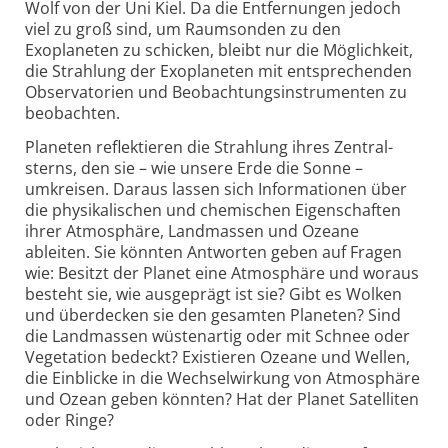
Wolf von der Uni Kiel. Da die Entfernungen jedoch
viel zu groß sind, um Raum­sonden zu den
Exoplaneten zu schicken, bleibt nur die Möglich­keit,
die Strahlung der Exoplaneten mit entsprechenden
Observa­torien und Beobachtungs­instrumenten zu
beobachten.
Planeten reflektieren die Strahlung ihres Zentral­
sterns, den sie – wie unsere Erde die Sonne –
umkreisen. Daraus lassen sich Infor­ma­tionen über
die physikalischen und chemischen Eigen­schaften
ihrer Atmo­sphäre, Land­massen und Ozeane
ableiten. Sie könnten Antworten geben auf Fragen
wie: Besitzt der Planet eine Atmo­sphäre und woraus
besteht sie, wie ausgeprägt ist sie? Gibt es Wolken
und über­decken sie den gesamten Planeten? Sind
die Land­massen wüsten­artig oder mit Schnee oder
Vegetation bedeckt? Existieren Ozeane und Wellen,
die Einblicke in die Wechsel­wirkung von Atmo­sphäre
und Ozean geben könnten? Hat der Planet Satelliten
oder Ringe?