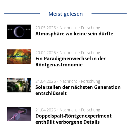
Meist gelesen
20.05.2026 •
Nachricht
•
Forschung
Atmosphäre wo keine sein dürfte
20.04.2026 •
Nachricht
•
Forschung
Ein Paradigmenwechsel in der
Röntgenastronomie
21.04.2026 •
Nachricht
•
Forschung
Solarzellen der nächsten Generation
entschlüsselt
21.04.2026 •
Nachricht
•
Forschung
Doppelspalt-Röntgenexperiment
enthüllt verborgene Details