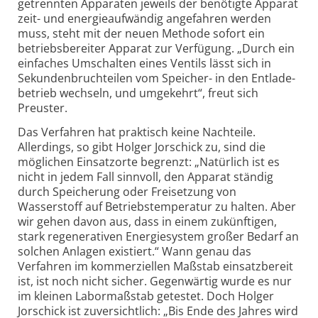
getrennten Apparaten jeweils der benötigte Apparat
zeit- und energie­aufwändig angefahren werden
muss, steht mit der neuen Methode sofort ein
betriebs­bereiter Apparat zur Verfügung. „Durch ein
einfaches Umschalten eines Ventils lässt sich in
Sekunden­bruchteilen vom Speicher- in den Entlade­
betrieb wechseln, und umgekehrt“, freut sich
Preuster.
Das Verfahren hat praktisch keine Nachteile.
Allerdings, so gibt Holger Jorschick zu, sind die
möglichen Einsatzorte begrenzt: „Natürlich ist es
nicht in jedem Fall sinnvoll, den Apparat ständig
durch Speicherung oder Freisetzung von
Wasserstoff auf Betriebs­temperatur zu halten. Aber
wir gehen davon aus, dass in einem zukünftigen,
stark regenerativen Energie­system großer Bedarf an
solchen Anlagen existiert.“ Wann genau das
Verfahren im kommerziellen Maßstab einsatzbereit
ist, ist noch nicht sicher. Gegenwärtig wurde es nur
im kleinen Labor­maßstab getestet. Doch Holger
Jorschick ist zuversichtlich: „Bis Ende des Jahres wird