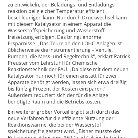
zu entwickeln, der Beladungs- und Entladungs­
reaktion bei gleicher Temperatur effizient
beschleunigen kann. Nur durch Druckwechsel kann
mit diesem Katalysator in einem Apparat die
Wasserstoff­speicherung und Wasserstoff­
freisetzung erfolgen. Das bringt enorme
Ersparnisse. „Das Teure an den LOHC-
Anlagen ist
üblicherweise die Instrumentierung – Ventile,
Pumpen, die Mess- und Regel­technik“, erklärt Patrick
Preuster vom Lehrstuhl für Chemische
Reaktionstechnik der FAU. „Da diese mit dem neuen
Katalysator nur noch für einen anstatt für zwei
Apparate benötigt werden, lassen sich etwa dreißig
bis fünfzig Prozent der Kosten einsparen.“
Außerdem reduziert sich der für die Anlage
benötigte Raum und die Betriebskosten.
Ein weiterer großer Vorteil ergibt sich durch das
neue Verfahren für die effiziente Nutzung der
Reaktions­wärme, die bei der Wasserstoff­
speicherung freigesetzt wird. „Bisher musste der
Belade­apparat bei etwa 150 Grad Celsius betrieben