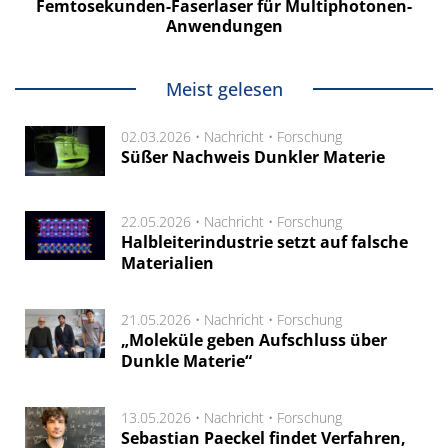
Femtosekunden-Faserlaser für Multiphotonen-
Anwendungen
Meist gelesen
02.03.2026 •
Nachricht
•
Forschung
Süßer Nachweis Dunkler Materie
22.05.2026 •
Nachricht
•
Forschung
Halbleiterindustrie setzt auf falsche
Materialien
21.05.2026 •
Nachricht
•
Forschung
„Moleküle geben Aufschluss über
Dunkle Materie“
13.05.2026 •
Nachricht
•
Forschung
Sebastian Paeckel findet Verfahren,