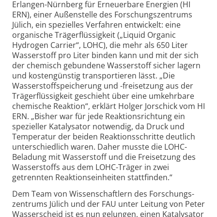
Erlangen-
Nürnberg für Erneuerbare Energien (HI
ERN), einer Außenstelle des Forschungs­zentrums
Jülich, ein spezielles Verfahren entwickelt: eine
organische Träger­flüssigkeit („Liquid Organic
Hydrogen Carrier“, LOHC), die mehr als 650 Liter
Wasserstoff pro Liter binden kann und mit der sich
der chemisch gebundene Wasserstoff sicher lagern
und kostengünstig transportieren lässt. „Die
Wasserstoff­speicherung und -freisetzung aus der
Träger­flüssigkeit geschieht über eine umkehrbare
chemische Reaktion“, erklärt Holger Jorschick vom HI
ERN. „Bisher war für jede Reaktionsrichtung ein
spezieller Katalysator notwendig, da Druck und
Temperatur der beiden Reaktions­schritte deutlich
unterschiedlich waren. Daher musste die LOHC-
Beladung mit Wasserstoff und die Freisetzung des
Wasserstoffs aus dem LOHC-
Träger in zwei
getrennten Reaktions­einheiten stattfinden.“
Dem Team von Wissenschaftlern des Forschungs­
zentrums Jülich und der FAU unter Leitung von Peter
Wasserscheid ist es nun gelungen, einen Katalysator