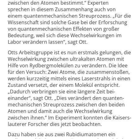
zwischen den Atomen bestimmt.“ Experten
sprechen in diesem Zusammenhang auch von
einem quanten­mechanischen Streu­prozess. „Für die
Wissenschaft sind solche Gase bei der Erforschung
von quanten­mechanischen Effekten von großer
Bedeutung, weil sich diese Wechsel­wirkungen im
Labor verändern lassen“, sagt Ott.
Otts Arbeits­gruppe ist es nun erstmals gelungen, die
Wechsel­wirkung zwischen ultra­kalten Atomen mit
Hilfe von Rydberg­molekülen zu verändern. Die Idee
für den Versuch: Zwei Atome, die zusammen­stoßen,
werden kurz­zeitig mittels eines Laser­strahls in einen
Zustand versetzt, der einem Molekül entspricht.
„Dadurch verbringen sie eine längere Zeit bei­
einander“, sagt Ott. „Dies verändert den quanten­
mechanischen Streu­prozess zwischen den beiden
Atomen und damit auch die Wechsel­wirkung
zwischen ihnen.“ Im Experiment konnten die Kaisers­
lauterer Forscher dies jetzt beobachten.
Dazu haben sie aus zwei Rubidium­atomen ein