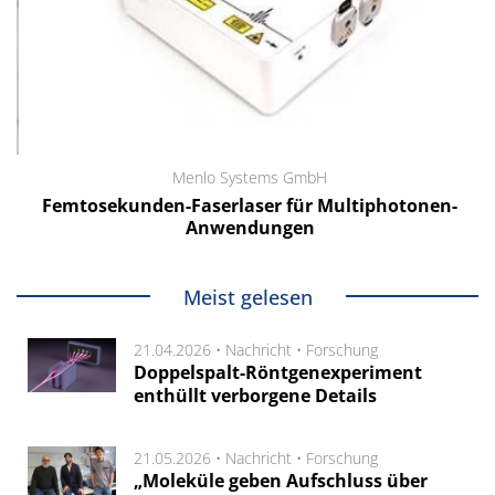
Menlo Systems GmbH
Femtosekunden-Faserlaser für Multiphotonen-
Anwendungen
Meist gelesen
21.04.2026 •
Nachricht
•
Forschung
Doppelspalt-Röntgenexperiment
enthüllt verborgene Details
21.05.2026 •
Nachricht
•
Forschung
„Moleküle geben Aufschluss über