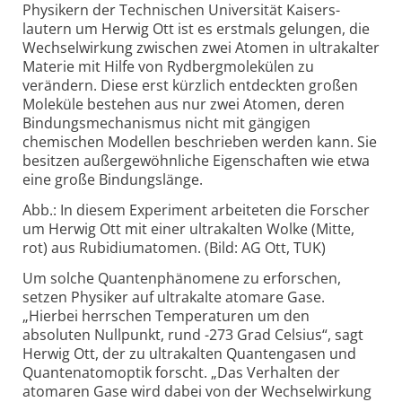
Physikern der Technischen Univer­sität Kaisers­
lautern um Herwig Ott ist es erstmals gelungen, die
Wechsel­wirkung zwischen zwei Atomen in ultra­kalter
Materie mit Hilfe von Rydberg­molekülen zu
verändern. Diese erst kürzlich entdeckten großen
Moleküle bestehen aus nur zwei Atomen, deren
Bindungs­mechanismus nicht mit gängigen
chemischen Modellen beschrieben werden kann. Sie
besitzen außer­gewöhnliche Eigen­schaften wie etwa
eine große Bindungs­länge.
Abb.: In diesem Experiment arbeiteten die Forscher
um Herwig Ott mit einer ultrakalten Wolke (Mitte,
rot) aus Rubidiumatomen. (Bild: AG Ott, TUK)
Um solche Quanten­phänomene zu erforschen,
setzen Physiker auf ultrakalte atomare Gase.
„Hierbei herrschen Tempera­turen um den
absoluten Nullpunkt, rund -273 Grad Celsius“, sagt
Herwig Ott, der zu ultra­kalten Quanten­gasen und
Quanten­atomoptik forscht. „Das Verhalten der
atomaren Gase wird dabei von der Wechsel­wirkung