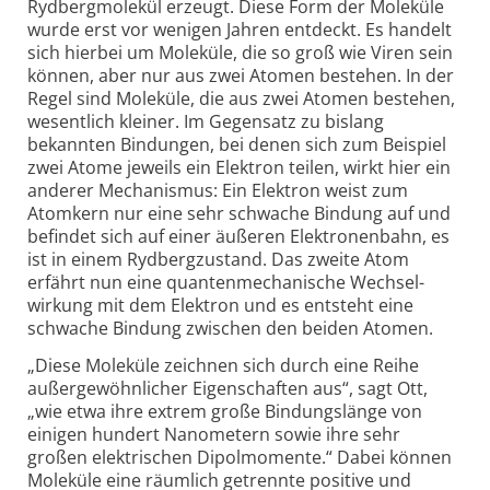
Rydberg­molekül erzeugt. Diese Form der Moleküle
wurde erst vor wenigen Jahren entdeckt. Es handelt
sich hierbei um Moleküle, die so groß wie Viren sein
können, aber nur aus zwei Atomen bestehen. In der
Regel sind Moleküle, die aus zwei Atomen bestehen,
wesentlich kleiner. Im Gegen­satz zu bislang
bekannten Bindungen, bei denen sich zum Beispiel
zwei Atome jeweils ein Elektron teilen, wirkt hier ein
anderer Mecha­nismus: Ein Elektron weist zum
Atomkern nur eine sehr schwache Bindung auf und
befindet sich auf einer äußeren Elektronen­bahn, es
ist in einem Rydberg­zustand. Das zweite Atom
erfährt nun eine quanten­mechanische Wechsel­
wirkung mit dem Elektron und es entsteht eine
schwache Bindung zwischen den beiden Atomen.
„Diese Moleküle zeichnen sich durch eine Reihe
außer­gewöhnlicher Eigen­schaften aus“, sagt Ott,
„wie etwa ihre extrem große Bindungs­länge von
einigen hundert Nano­metern sowie ihre sehr
großen elek­trischen Dipol­momente.“ Dabei können
Moleküle eine räumlich getrennte positive und