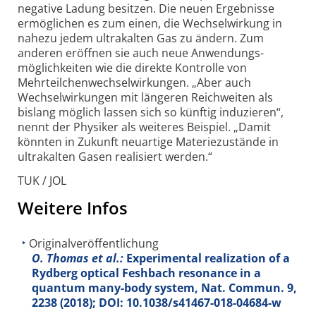
negative Ladung besitzen. Die neuen Ergeb­nisse
ermöglichen es zum einen, die Wechsel­wirkung in
nahezu jedem ultra­kalten Gas zu ändern. Zum
anderen eröffnen sie auch neue Anwendungs­
möglichkeiten wie die direkte Kontrolle von
Mehrteilchen­wechsel­wirkungen. „Aber auch
Wechsel­wirkungen mit längeren Reichweiten als
bislang möglich lassen sich so künftig induzieren“,
nennt der Physiker als weiteres Beispiel. „Damit
könnten in Zukunft neuartige Materie­zustände in
ultra­kalten Gasen realisiert werden.“
TUK / JOL
Weitere Infos
Originalveröffentlichung
O. Thomas et al.:
Experimental realization of a
Rydberg optical Feshbach resonance in a
quantum many-body system, Nat. Commun.
9
,
2238 (2018); DOI: 10.1038/s41467-018-04684-w