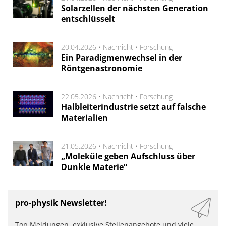
Solarzellen der nächsten Generation
entschlüsselt
20.04.2026 •
Nachricht
•
Forschung
Ein Paradigmenwechsel in der
Röntgenastronomie
22.05.2026 •
Nachricht
•
Forschung
Halbleiterindustrie setzt auf falsche
Materialien
21.05.2026 •
Nachricht
•
Forschung
„Moleküle geben Aufschluss über
Dunkle Materie“
pro-physik Newsletter!
Top Meldungen, exklusive Stellenangebote und viele