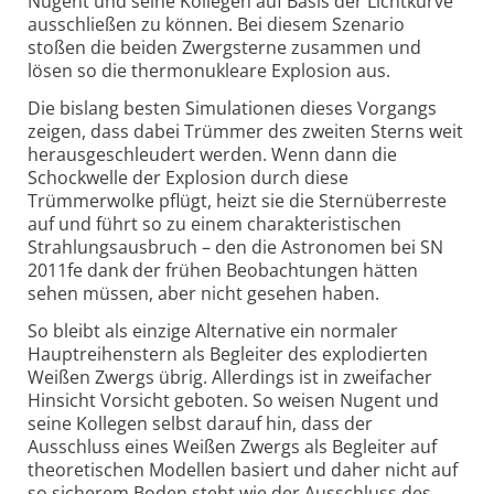
Nugent und seine Kollegen auf Basis der Lichtkurve
ausschließen zu können. Bei diesem Szenario
stoßen die beiden Zwergsterne zusammen und
lösen so die thermonukleare Explosion aus.
Die bislang besten Simulationen dieses Vorgangs
zeigen, dass dabei Trümmer des zweiten Sterns weit
herausgeschleudert werden. Wenn dann die
Schockwelle der Explosion durch diese
Trümmerwolke pflügt, heizt sie die Sternüberreste
auf und führt so zu einem charakteristischen
Strahlungsausbruch – den die Astronomen bei SN
2011fe dank der frühen Beobachtungen hätten
sehen müssen, aber nicht gesehen haben.
So bleibt als einzige Alternative ein normaler
Hauptreihenstern als Begleiter des explodierten
Weißen Zwergs übrig. Allerdings ist in zweifacher
Hinsicht Vorsicht geboten. So weisen Nugent und
seine Kollegen selbst darauf hin, dass der
Ausschluss eines Weißen Zwergs als Begleiter auf
theoretischen Modellen basiert und daher nicht auf
so sicherem Boden steht wie der Ausschluss des