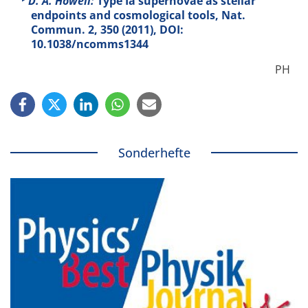
D. A. Howell:
Type Ia supernovae as stellar
endpoints and cosmological tools, Nat.
Commun.
2
, 350 (2011), DOI:
10.1038/ncomms1344
PH
Sonderhefte