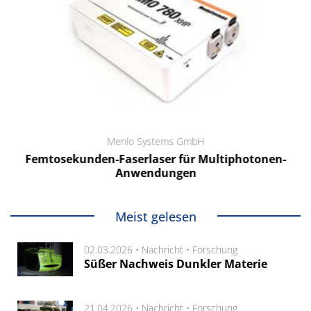
Menlo Systems GmbH
Femtosekunden-Faserlaser für Multiphotonen-
Anwendungen
Meist gelesen
02.03.2026 •
Nachricht
•
Forschung
Süßer Nachweis Dunkler Materie
21.04.2026 •
Nachricht
•
Forschung