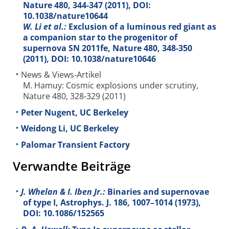
Nature
480
, 344-347 (2011), DOI:
10.1038/nature10644
W. Li et al.:
Exclusion of a luminous red giant as
a companion star to the progenitor of
supernova SN 2011fe, Nature
480
, 348-350
(2011), DOI: 10.1038/nature10646
News & Views-Artikel
M. Hamuy: Cosmic explosions under scrutiny,
Nature 480, 328-329 (2011)
Peter Nugent, UC Berkeley
Weidong Li, UC Berkeley
Palomar Transient Factory
Verwandte Beiträge
J. Whelan & I. Iben Jr.:
Binaries and supernovae
of type I, Astrophys. J.
186
, 1007–1014 (1973),
DOI: 10.1086/152565