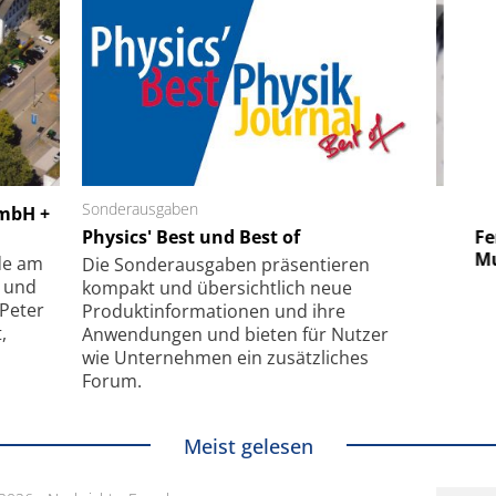
 GmbH
Sonderausgaben
SmarAct GmbH
GmbH +
uper-
Physics' Best und Best of
Elektronenmikroskopie auf
Fem
hanismus
kleinstem Raum
Mu
de am
Die Sonder­ausgaben präsentieren
- und
kompakt und übersichtlich neue
 Peter
Produkt­informationen und ihre
,
Anwendungen und bieten für Nutzer
wie Unternehmen ein zusätzliches
Forum.
Meist gelesen