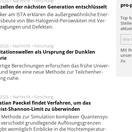
.2026 •
Nachricht
•
Forschung
pro-
rzellen der nächsten Generation entschlüsselt
ker am ISTA er­klä­ren die außer­ge­wöhn­li­che Ener­
Top M
us­beu­te von Blei-Halo­ge­nid-Perows­ki­ten mit Ver­
Stell
­ni­gung­en und De­fek­ten.
aktue
.2026 •
Nachricht
•
Forschung
Mit I
itationswellen als Ursprung der Dunklen
unse
rie
zu.
rtige Be­rech­nung­en er­for­schen das frü­he Uni­ver­
nd legen eine neue Me­tho­de zur Teil­chen­her­
lung nahe.
.2026 •
Nachricht
•
Forschung
stian Paeckel findet Verfahren, um das
ist-Shannon-Limit zu überwinden
Methode zur Simu­la­tion kom­ple­xer Quan­ten­sys­
 ver­schiebt grund­le­gen­de Auf­lösungs­gren­zen
ibt wo­mög­lich Ein­blicke in die Hoch­tempe­ra­tur­