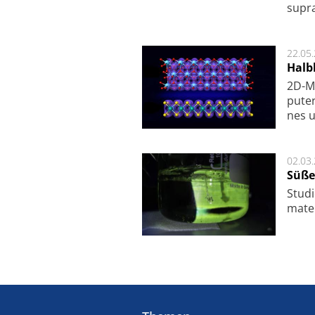
supra­
22.05
Halbl
2D-Ma
pu­te
nes u
02.03
Süße
Studi
ma­te