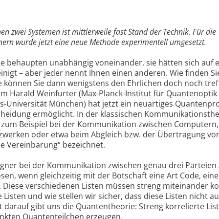
zwei Systemen ist mittlerweile fast Stand der Technik. Für die
ern wurde jetzt eine neue Methode experimentell umgesetzt.
nte behaupten unabhängig voneinander, sie hätten sich auf 
nigt – aber jeder nennt Ihnen einen anderen. Wie finden Si
e können Sie dann wenigstens den Ehrlichen doch noch tref
m Harald Weinfurter (Max-Planck-Institut für Quantenoptik 
-Universität München) hat jetzt ein neuartiges Quantenpro
scheidung ermöglicht. In der klassischen Kommunikationsthe
e zum Beispiel bei der Kommunikation zwischen Computern
tzwerken oder etwa beim Abgleich bzw. der Übertragung vo
he Vereinbarung“ bezeichnet.
ügner bei der Kommunikation zwischen genau drei Parteien 
ösen, wenn gleichzeitig mit der Botschaft eine Art Code, eine
. Diese verschiedenen Listen müssen streng miteinander kor
 Listen und wie stellen wir sicher, dass diese Listen nicht a
darauf gibt uns die Quantentheorie: Streng korrelierte Lis
ränkten Quantenteilchen erzeugen.