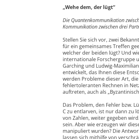
„Wehe dem, der lügt“
Die Quantenkommunikation zwischen 
Kommunikation zwischen drei Partn
Stellen Sie sich vor, zwei Bekan
für ein gemeinsames Treffen geei
welcher der beiden lügt? Und wi
internationale Forschergruppe u
Garching und Ludwig-Maximilians
entwickelt, das Ihnen diese Ent
werden Probleme dieser Art, di
fehlertoleranten Rechnen in Ne
auftreten, auch als „Byzantinisc
Das Problem, den Fehler bzw. L
C zu entlarven, ist nur dann zu l
von Zahlen, weiter gegeben wird
sein. Aber wie erzeugen wir diese
manipuliert wurden? Die Antwort 
lassen sich mithilfe von versch