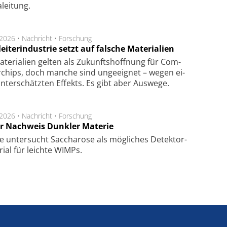
lei­tung.
.2026 •
Nachricht
•
Forschung
eiterindustrie setzt auf falsche Materialien
te­ri­a­li­en gel­ten als Zu­kunfts­hoff­nung für Com­
r­chips, doch man­che sind un­ge­eig­net – we­gen ei­
n­ter­schätz­ten Ef­fekts. Es gibt aber Aus­we­ge.
.2026 •
Nachricht
•
Forschung
r Nachweis Dunkler Materie
e unter­sucht Saccha­ro­se als mög­li­ches De­tek­tor­
­rial für leich­te WIMPs.