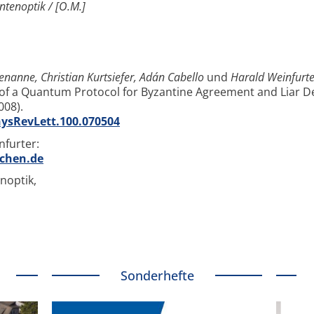
ntenoptik / [O.M.]
anne, Christian Kurtsiefer, Adán Cabello
und
Harald Weinfurte
f a Quantum Protocol for Byzantine Agreement and Liar De
008).
hysRevLett.100.070504
nfurter:
nchen.de
noptik,
Sonderhefte