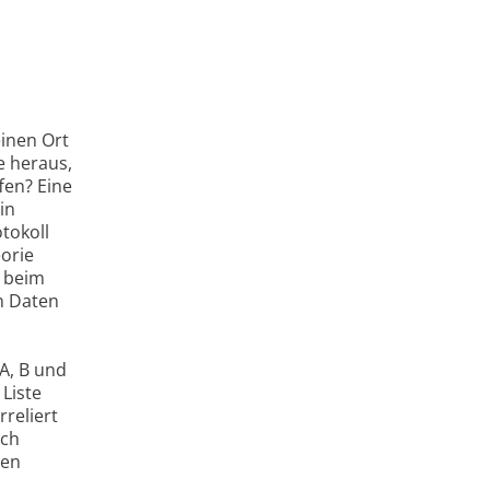
einen Ort
e heraus,
fen? Eine
in
tokoll
orie
, beim
n Daten
A, B und
 Liste
reliert
uch
ten