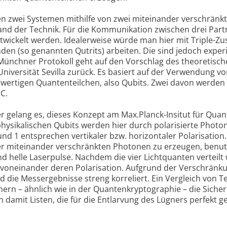
zwei Systemen mithilfe von zwei miteinander verschränk
Stand der Technik. Für die Kommunikation zwischen drei Par
ickelt werden. Idealerweise würde man hier mit Triple-Z
en (so genannten Qutrits) arbeiten. Die sind jedoch exper
Münchner Protokoll geht auf den Vorschlag des theoretisc
niversität Sevilla zurück. Es basiert auf der Verwendung vo
wertigen Quantenteilchen, also Qubits. Zwei davon werden
 C.
 gelang es, dieses Konzept am Max.Planck-Insitut für Quan
hysikalischen Qubits werden hier durch polarisierte Photo
0 und 1 entsprechen vertikaler bzw. horizontaler Polarisatio
ier miteinander verschränkten Photonen zu erzeugen, benut
und helle Laserpulse. Nachdem die vier Lichtquanten verteilt
voneinander deren Polarisation. Aufgrund der Verschränk
d die Messergebnisse streng korreliert. Ein Vergleich von Te
ern – ähnlich wie in der Quantenkryptographie – die Sicher
n damit Listen, die für die Entlarvung des Lügners perfekt g