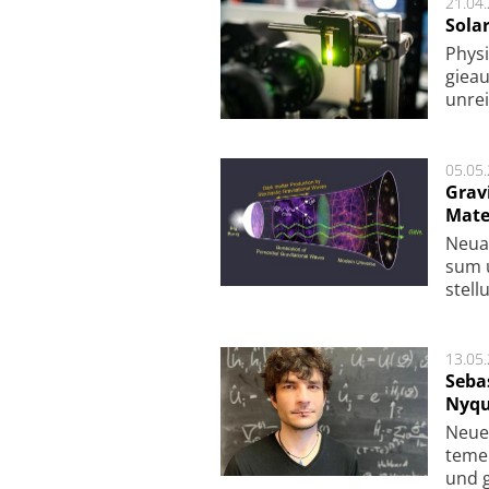
21.04
Sola
Physi
gie­a
unrei
05.05
Grav
Mate
Neu­a
sum u
stel­
13.05
Seba
Nyqu
Neue 
te­me
und g