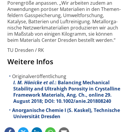
Poren­größe anpassen. „Wir arbeiten zudem an
Anwen­dungen poröser Materi­alien in den Themen­
feldern Gas­speiche­rung, Umwelt­forschung,
Katalyse, Batterien und Luft­reini­gung. Metall­orga­
nische Netz­werk­materi­alien produ­zieren wir auch
im Maß­stab von einigen Kilo­gramm, sie können
beim Materials Center Dresden bestellt werden.“
TU Dresden / RK
Weitere Infos
Originalveröffentlichung
I. M. Hönicke et al.
: Balancing Mechanical
Stability and Ultrahigh Porosity in Crystalline
Framework Materials, Ang. Ch., online 29.
August 2018; DOI: 10.1002/anie.201808240
Anorganische Chemie I (S. Kaskel), Technische
Universität Dresden