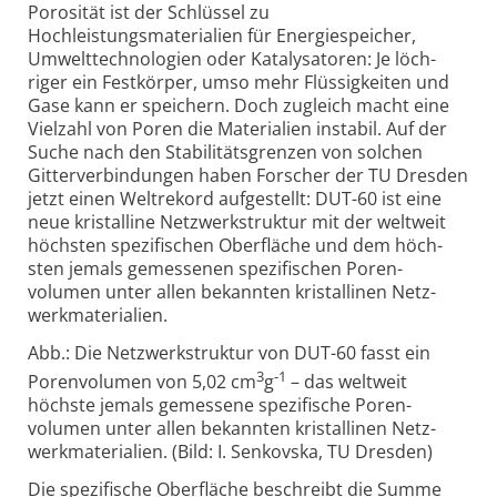
Porosität ist der Schlüssel zu
Hochleistungsmaterialien für Energie­speicher,
Umwelt­techno­logien oder Kata­lysa­toren: Je löch­
riger ein Fest­körper, umso mehr Flüssig­keiten und
Gase kann er speichern. Doch zugleich macht eine
Viel­zahl von Poren die Materi­alien instabil. Auf der
Suche nach den Stabi­litäts­grenzen von solchen
Gitter­ver­bin­dungen haben Forscher der TU Dresden
jetzt einen Welt­rekord auf­ge­stellt: DUT-60 ist eine
neue kristal­line Netz­werk­struktur mit der welt­weit
höch­sten spezi­fischen Ober­fläche und dem höch­
sten jemals gemes­senen spezi­fischen Poren­
volumen unter allen bekannten kristal­linen Netz­
werk­materi­alien.
Abb.: Die Netzwerkstruktur von DUT-60 fasst ein
3
-1
Poren­volumen von 5,02 cm
g
– das welt­weit
höchste jemals gemes­sene spezi­fische Poren­
volumen unter allen bekannten kristal­linen Netz­
werk­materi­alien. (Bild: I. Senkovska, TU Dresden)
Die spezifische Oberfläche beschreibt die Summe