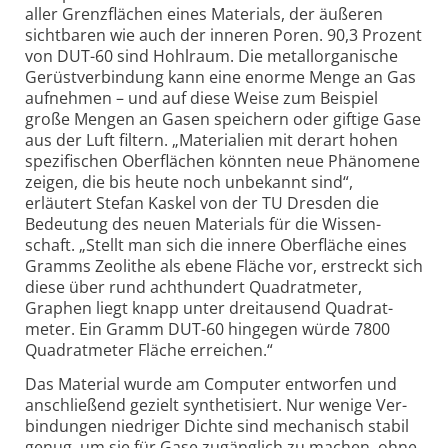
aller Grenz­­flächen eines Materials, der äußeren
sicht­­baren wie auch der inneren Poren. 90,3 Prozent
von DUT-60 sind Hohl­raum. Die metall­orga­nische
Gerüst­ver­bin­dung kann eine enorme Menge an Gas
auf­nehmen – und auf diese Weise zum Beispiel
große Mengen an Gasen speichern oder giftige Gase
aus der Luft filtern. „Materi­alien mit derart hohen
spezi­fischen Ober­flächen könnten neue Phäno­mene
zeigen, die bis heute noch unbe­kannt sind“,
erläutert Stefan Kaskel von der TU Dresden die
Bedeu­tung des neuen Materials für die Wissen­
schaft. „Stellt man sich die innere Ober­fläche eines
Gramms Zeolithe als ebene Fläche vor, erstreckt sich
diese über rund acht­hundert Quadrat­meter,
Graphen liegt knapp unter drei­tausend Quadrat­
meter. Ein Gramm DUT-60 hin­gegen würde 7800
Quadrat­meter Fläche erreichen.“
Das Material wurde am Computer entworfen und
anschließend gezielt synthe­ti­siert. Nur wenige Ver­
bin­dungen nied­riger Dichte sind mecha­nisch stabil
genug, um sie für Gase zugäng­lich zu machen, ohne