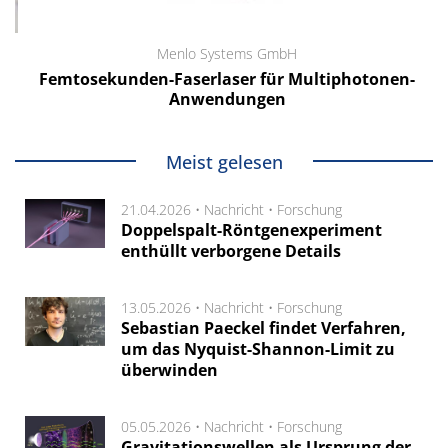
Menlo Systems GmbH
Femtosekunden-Faserlaser für Multiphotonen-
Anwendungen
Meist gelesen
21.04.2026 •
Nachricht
•
Forschung
Doppelspalt-Röntgenexperiment
enthüllt verborgene Details
13.05.2026 •
Nachricht
•
Forschung
Sebastian Paeckel findet Verfahren,
um das Nyquist-Shannon-Limit zu
überwinden
05.05.2026 •
Nachricht
•
Forschung
Gravitationswellen als Ursprung der