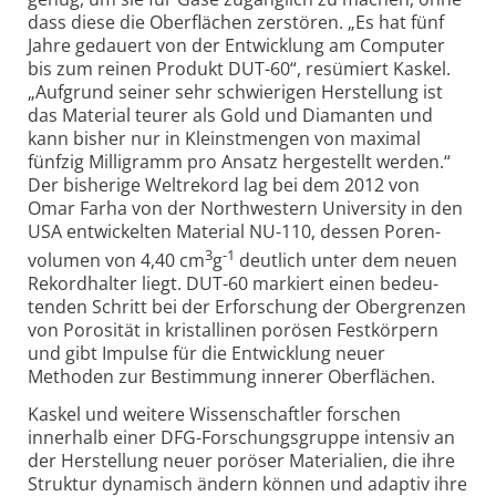
dass diese die Ober­flächen zer­stören. „Es hat fünf
Jahre gedauert von der Ent­wick­lung am Computer
bis zum reinen Produkt DUT-60“, resümiert Kaskel.
„Auf­grund seiner sehr schwie­rigen Her­stel­lung ist
das Material teurer als Gold und Dia­manten und
kann bisher nur in Kleinst­mengen von maxi­mal
fünfzig Milli­gramm pro Ansatz her­ge­stellt werden.“
Der bis­herige Welt­rekord lag bei dem 2012 von
Omar Farha von der North­western Univer­sity in den
USA ent­wickelten Material NU-110, dessen Poren­
3
-1
volumen von 4,40 cm
g
deut­lich unter dem neuen
Rekord­halter liegt. DUT-60 markiert einen bedeu­
tenden Schritt bei der Erfor­schung der Ober­grenzen
von Poro­sität in kristal­linen porösen Fest­körpern
und gibt Impulse für die Ent­wick­lung neuer
Methoden zur Bestim­mung innerer Ober­flächen.
Kaskel und weitere Wissenschaftler forschen
innerhalb einer DFG-Forschungs­gruppe intensiv an
der Her­stel­lung neuer poröser Materi­alien, die ihre
Struktur dyna­misch ändern können und adaptiv ihre