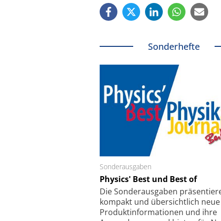
Sonderhefte
Sonderausgaben
Schäfter + Kirchhoff
Physics' Best und Best of
Faserkoppler mit S
Feinfokussierungsmec
Die Sonder­ausgaben präsentier
kompakt und übersichtlich neue
Produkt­informationen und ihre