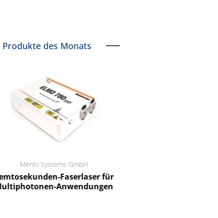
Produkte des Monats
Menlo Systems GmbH
RCT Reichelt Chemietechnik
tosekunden-Faserlaser für
Ein Unternehmen für I
ltiphotonen-Anwendungen