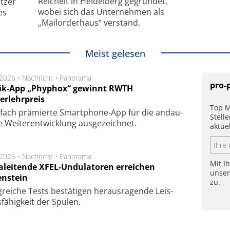
Reichelt in Heidelberg gegründet,
tzer
wobei sich das Unternehmen als
es
„Mailorderhaus“ verstand.
Meist gelesen
.2026 •
Nachricht
•
Panorama
pro-
ik-App „Phyphox“ gewinnt RWTH
erlehrpreis
Top M
fach prä­mier­te Smart­phone-App für die an­dau­
Stell
 Wei­ter­ent­wick­lung aus­ge­zeich­net.
aktue
.2026 •
Nachricht
•
Panorama
Mit I
aleitende XFEL-Undulatoren erreichen
unse
enstein
zu.
g­rei­che Tests be­stä­ti­gen he­raus­ra­gen­de Leis­
fä­hig­keit der Spu­len.