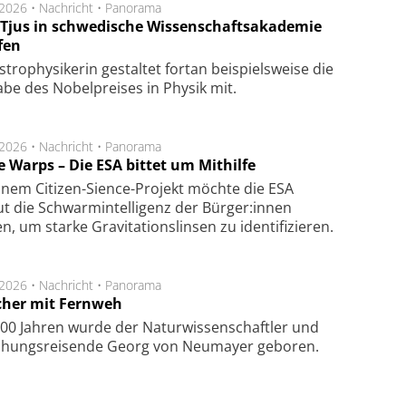
.2026 •
Nachricht
•
Panorama
a Tjus in schwedische Wissenschaftsakademie
fen
tro­physi­kerin ge­stal­tet fort­an bei­spiels­wei­se die
a­be des Nobel­prei­ses in Phy­sik mit.
.2026 •
Nachricht
•
Panorama
e Warps – Die ESA bittet um Mithilfe
inem Citizen-Sience-Projekt möchte die ESA
t die Schwarmintelligenz der Bürger:innen
n, um starke Gravitationslinsen zu identifizieren.
.2026 •
Nachricht
•
Panorama
cher mit Fernweh
00 Jahren wurde der Naturwissenschaftler und
chungsreisende Georg von Neumayer geboren.