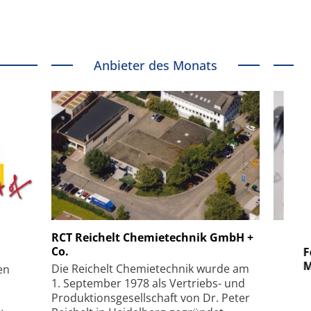
Anbieter des Monats
 GmbH
SmarAct GmbH
RCT Reichelt Chemietechnik GmbH +
Co.
uper-
Elektronenmikroskopie auf
Fem
hanismus
kleinstem Raum
Mu
Die Reichelt Chemietechnik wurde am
en
1. September 1978 als Vertriebs- und
Produktionsgesellschaft von Dr. Peter