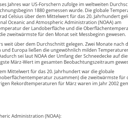
ses Jahres war US-Forschern zufolge im weltweiten Durchsc
eichnungsbeginn 1880 gemessen wurde. Die globale Temper
rad Celsius über dem Mittelwert für das 20. Jahrhundert ge
ional Oceanic and Atmospheric Administration (NOAA) am
Temperatur der Landoberfläche und die Oberflächentemperat
ie zweitwärmste für den Monat seit Messbeginn gewesen.
rs weit über dem Durchschnitt gelegen. Zwei Monate nach 
en und Europa ließen die ungewöhnlich milden Temperatur
Dadurch sei laut NOAA der Umfang der Schneedecke auf di
rigste März-Wert im gesamten Beobachtungszeitraum gewe
em Mittelwert für das 20. Jahrhundert war die globale
oberflächentemperatur zusammen) die zweitwärmste für 
herigen Rekordtemperaturen für März waren im Jahr 2002 g
eric Administration (NOAA):