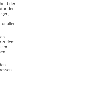
hnitt der
atur der
legen,
ur aller
den
en zudem
esem
sen.
den
emessen