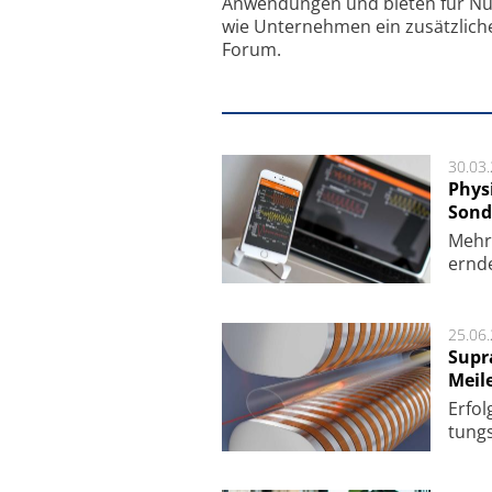
Anwendungen und bieten für Nu
wie Unternehmen ein zusätzlich
Forum.
30.03
Phys
Sond
Mehr­
ern­de
25.06
Supr
Meil
Er­fol
tungs­