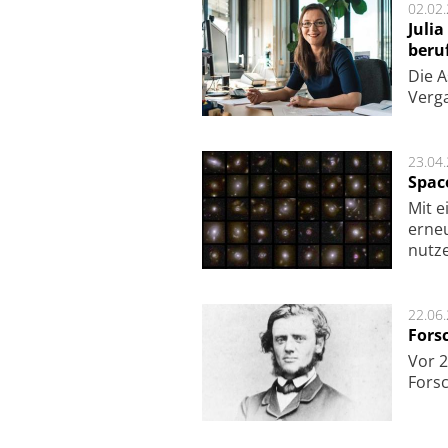
02.02
Juli
beru
Die As
Ver­g
23.04
Spac
Mit e
erneu
nutze
22.06
Fors
Vor 2
Fors