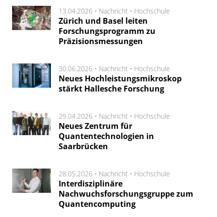
13.04.2026 •
Nachricht
•
Hochschule
Zürich und Basel leiten
Forschungsprogramm zu
Präzisionsmessungen
30.06.2026 •
Nachricht
•
Hochschule
Neues Hochleistungsmikroskop
stärkt Hallesche Forschung
29.04.2026 •
Nachricht
•
Hochschule
Neues Zentrum für
Quantentechnologien in
Saarbrücken
28.05.2026 •
Nachricht
•
Hochschule
Interdisziplinäre
Nachwuchsforschungsgruppe zum
Quantencomputing