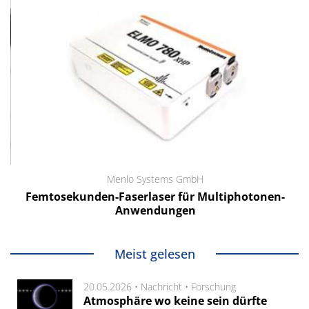
Menlo Systems GmbH
Femtosekunden-Faserlaser für Multiphotonen-
Anwendungen
Meist gelesen
20.05.2026 •
Nachricht
•
Forschung
Atmosphäre wo keine sein dürfte