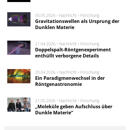
05.05.2026 •
Nachricht
•
Forschung
Gravitationswellen als Ursprung der
Dunklen Materie
21.04.2026 •
Nachricht
•
Forschung
Doppelspalt-Röntgenexperiment
enthüllt verborgene Details
20.04.2026 •
Nachricht
•
Forschung
Ein Paradigmenwechsel in der
Röntgenastronomie
21.05.2026 •
Nachricht
•
Forschung
„Moleküle geben Aufschluss über
Dunkle Materie“