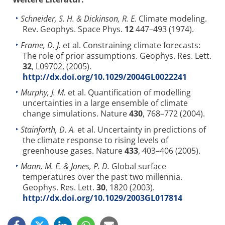
Schneider, S. H. & Dickinson, R. E.
Climate modeling.
Rev. Geophys. Space Phys.
12
447–493 (1974).
Frame, D. J.
et al. Constraining climate forecasts:
The role of prior assumptions. Geophys. Res. Lett.
32
, L09702, (2005).
http://dx.doi.org/10.1029/2004GL0022241
Murphy, J. M.
et al. Quantification of modelling
uncertainties in a large ensemble of climate
change simulations. Nature
430
, 768–772 (2004).
Stainforth, D. A.
et al. Uncertainty in predictions of
the climate response to rising levels of
greenhouse gases. Nature
433
, 403–406 (2005).
Mann, M. E. & Jones, P. D.
Global surface
temperatures over the past two millennia.
Geophys. Res. Lett.
30
, 1820 (2003).
http://dx.doi.org/10.1029/2003GL017814