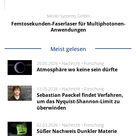
Menlo Systems GmbH
Femtosekunden-Faserlaser für Multiphotonen-
Anwendungen
Meist gelesen
20.05.2026 •
Nachricht
•
Forschung
Atmosphäre wo keine sein dürfte
13.05.2026 •
Nachricht
•
Forschung
Sebastian Paeckel findet Verfahren,
um das Nyquist-Shannon-Limit zu
überwinden
02.03.2026 •
Nachricht
•
Forschung
Süßer Nachweis Dunkler Materie