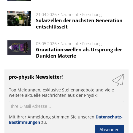
21.04.2026 •
Nachricht
•
Forschung
Solarzellen der nächsten Generation
entschlüsselt
05.05.2026 •
Nachricht
•
Forschung
Gravitationswellen als Ursprung der
Dunklen Materie
pro-physik Newsletter!
Top Meldungen, exklusive Stellenangebote und viele
weitere aktuelle Nachrichten aus der Physik!
Mit Ihrer Anmeldung stimmen Sie unseren
Datenschutz-
Bestimmungen
zu.
Absenden