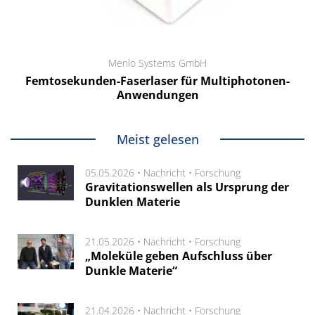
Menlo Systems GmbH
Femtosekunden-Faserlaser für Multiphotonen-
Anwendungen
Meist gelesen
05.05.2026 •
Nachricht
•
Forschung
Gravitationswellen als Ursprung der
Dunklen Materie
21.05.2026 •
Nachricht
•
Forschung
„Moleküle geben Aufschluss über
Dunkle Materie“
21.04.2026 •
Nachricht
•
Forschung