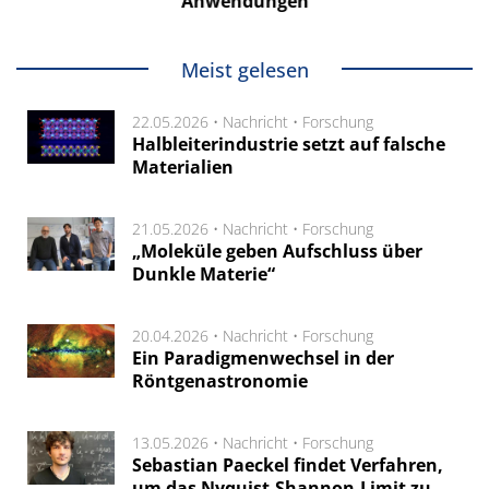
Anwendungen
Meist gelesen
22.05.2026 •
Nachricht
•
Forschung
Halbleiterindustrie setzt auf falsche
Materialien
21.05.2026 •
Nachricht
•
Forschung
„Moleküle geben Aufschluss über
Dunkle Materie“
20.04.2026 •
Nachricht
•
Forschung
Ein Paradigmenwechsel in der
Röntgenastronomie
13.05.2026 •
Nachricht
•
Forschung
Sebastian Paeckel findet Verfahren,
um das Nyquist-Shannon-Limit zu