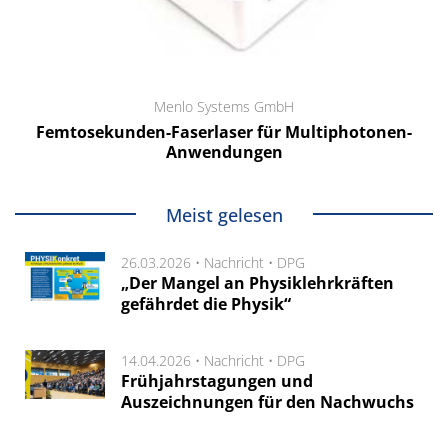
Menlo Systems GmbH
Femtosekunden-Faserlaser für Multiphotonen-
Anwendungen
Meist gelesen
26.03.2026 •
Nachricht
•
DPG
„Der Mangel an Physiklehrkräften
gefährdet die Physik“
14.04.2026 •
Nachricht
•
DPG
Frühjahrstagungen und
Auszeichnungen für den Nachwuchs