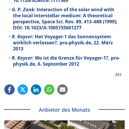
10.1126/science.1117569
G. P. Zank:
Interaction of the solar wind with
the local interstellar medium: A theoretical
perspective, Space Sci. Rev.
89
, 413–688 (1999);
DOI: 10.1023/A:1005155601277
R. Kayser:
Hat Voyager-1 das Sonnensystem
wirklich verlassen?, pro-physik.de, 22. März
2013
R. Kayser:
Wo ist die Grenze für Voyager-1?, pro-
physik.de, 6. September 2012
AH
Anbieter des Monats