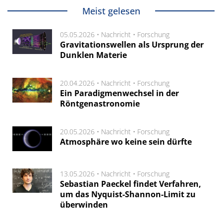
Meist gelesen
05.05.2026 •
Nachricht
•
Forschung
Gravitationswellen als Ursprung der
Dunklen Materie
20.04.2026 •
Nachricht
•
Forschung
Ein Paradigmenwechsel in der
Röntgenastronomie
20.05.2026 •
Nachricht
•
Forschung
Atmosphäre wo keine sein dürfte
13.05.2026 •
Nachricht
•
Forschung
Sebastian Paeckel findet Verfahren,
um das Nyquist-Shannon-Limit zu
überwinden