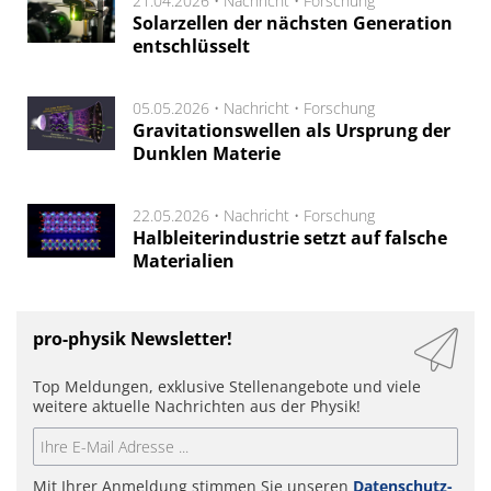
21.04.2026 •
Nachricht
•
Forschung
Solarzellen der nächsten Generation
entschlüsselt
05.05.2026 •
Nachricht
•
Forschung
Gravitationswellen als Ursprung der
Dunklen Materie
22.05.2026 •
Nachricht
•
Forschung
Halbleiterindustrie setzt auf falsche
Materialien
pro-physik Newsletter!
Top Meldungen, exklusive Stellenangebote und viele
weitere aktuelle Nachrichten aus der Physik!
Mit Ihrer Anmeldung stimmen Sie unseren
Datenschutz-