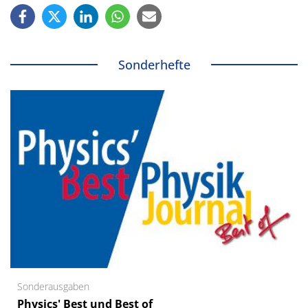
Sonderhefte
Sonderausgaben
Physics' Best und Best of