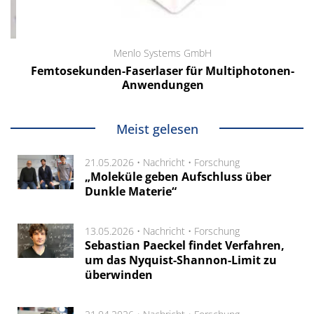
Menlo Systems GmbH
Femtosekunden-Faserlaser für Multiphotonen-
Anwendungen
Meist gelesen
21.05.2026 •
Nachricht
•
Forschung
„Moleküle geben Aufschluss über
Dunkle Materie“
13.05.2026 •
Nachricht
•
Forschung
Sebastian Paeckel findet Verfahren,
um das Nyquist-Shannon-Limit zu
überwinden