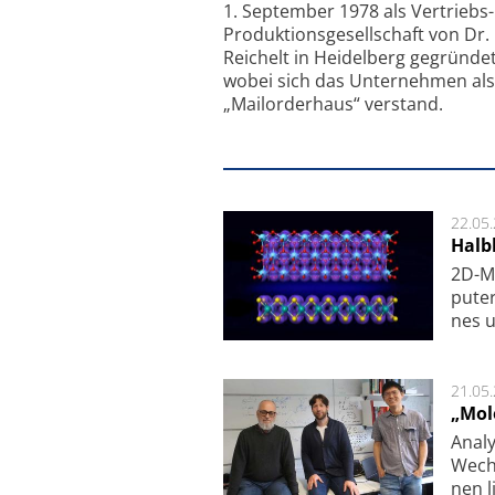
1. September 1978 als Vertriebs
Produktionsgesellschaft von Dr.
Reichelt in Heidelberg gegründet
wobei sich das Unternehmen als
„Mailorderhaus“ verstand.
22.05
Halbl
2D-Ma
pu­te
nes u
21.05
„Mol
Analy
Wech­
nen l