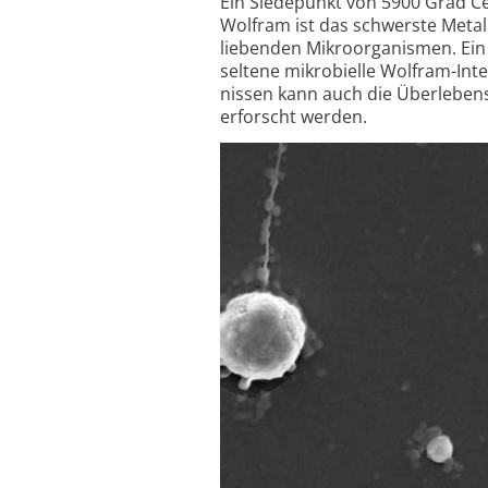
Ein Siedepunkt von 5900 Grad Ce
Wolfram ist das schwerste Metall
liebenden Mikro­organismen. Ein
seltene mikro­bielle Wolfram-In
nissen kann auch die Überleben
erforscht werden.