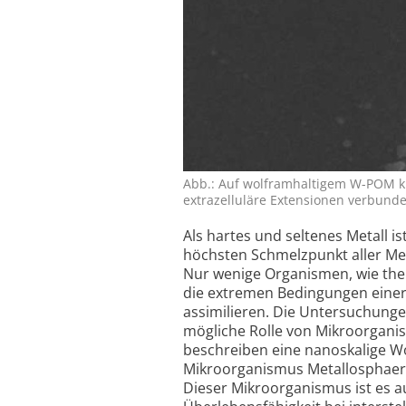
Abb.: Auf wolframhaltigem W-POM kul
extrazelluläre Extensionen verbunden 
Als hartes und seltenes Metall 
höchsten Schmelz­punkt aller Met
Nur wenige Organismen, wie the
die extremen Bedingungen eine
assimilieren. Die Unter­suchunge
mögliche Rolle von Mikro­organ
beschreiben eine nano­skalige W
Mikro­organismus Metallo­sphaer
Dieser Mikro­organismus ist es 