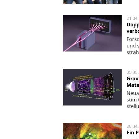
21.04
Dopp
verb
For­sc
und v
strah
05.05
Grav
Mate
Neu­a
sum u
stel­
20.04
Ein 