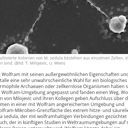
tivierte Kolonien von M. sedula bestehen aus einzelnen Zellen, d
sind. (Bild: T. Milojevic, U. Wien)
ist Wolfram mit seinen außer­gewöhnlichen Eigen­schaften u
alle eine sehr unwahr­scheinliche Wahl für ein biolo­gisches
rmophile Archaeaen oder zell­kern­lose Organismen haben s
r Wolfram-Umgebung angepasst und fanden einen Weg, Wo
n von Milojevic und ihren Kollegen geben Aufschluss über d
ismen in einer mit Wolfram angereicherten Umgebung und
olfram-Mikroben-Grenz­fläche des extrem hitze- und säure­
a sedula, der mit wolframh­altigen Verbindungen gezüchtet
auch, der in künftigen Studien in Weltraum­umgebungen auf 