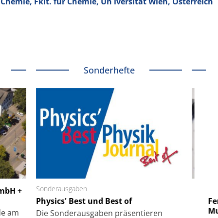
 Chemie, Fklt. für Chemie, Un iversität Wien, Österreich
Sonderhefte
 GmbH
Sonderausgaben
SmarAct GmbH
GmbH +
uper-
Physics' Best und Best of
Elektronenmikroskopie auf
Fem
hanismus
kleinstem Raum
Mu
de am
Die Sonder­ausgaben präsentieren