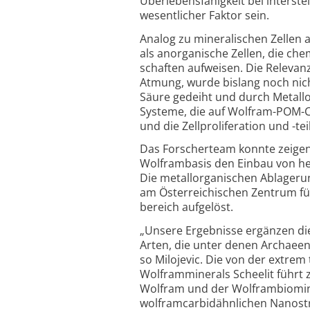
Überlebens­fähigkeit bei inter­s
wesentlicher Faktor sein.
Analog zu mineralischen Zellen au
als anorganische Zellen, die che
schaften aufweisen. Die Relevanz
Atmung, wurde bislang noch nicht
Säure gedeiht und durch Metall­
Systeme, die auf Wolfram-POM-C
und die Zell­prolife­ration und -t
Das Forscherteam konnte zeigen
Wolframbasis den Einbau von he
Die metall­organischen Ablager
am Öster­reichischen Zentrum f
bereich aufgelöst.
„Unsere Ergebnisse ergänzen die
Arten, die unter denen Archaeen 
so Milojevic. Die von der extrem
Wolfram­minerals Scheelit führt 
Wolfram und der Wolfram­biominer
wolfram­carbid­ähnlichen Nano­st