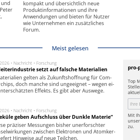
- und
kompakt und übersichtlich neue
 Peter
Produkt­informationen und ihre
,
Anwendungen und bieten für Nutzer
wie Unternehmen ein zusätzliches
Forum.
Meist gelesen
.2026 •
Nachricht
•
Forschung
pro-
eiterindustrie setzt auf falsche Materialien
te­ri­a­li­en gel­ten als Zu­kunfts­hoff­nung für Com­
Top M
r­chips, doch man­che sind un­ge­eig­net – we­gen ei­
Stell
n­ter­schätz­ten Ef­fekts. Es gibt aber Aus­we­ge.
aktue
.2026 •
Nachricht
•
Forschung
Mit I
eküle geben Aufschluss über Dunkle Materie“
unse
se prä­zi­ser Mes­sung­en bis­her un­er­for­schter
zu.
sel­wir­kung­en zwi­schen Elek­tro­nen und Atom­ker­
ie­fert Hin­wei­se auf neue Teil­chen.