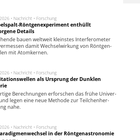
.2026 •
Nachricht
•
Forschung
elspalt-Röntgenexperiment enthüllt
orgene Details
hen­de bau­en welt­weit kleins­tes In­ter­fe­ro­me­ter
er­mes­sen da­mit Wech­sel­wir­kung von Rönt­gen­
­len mit Atom­ker­nen.
.2026 •
Nachricht
•
Forschung
itationswellen als Ursprung der Dunklen
rie
rtige Be­rech­nung­en er­for­schen das frü­he Uni­ver­
nd legen eine neue Me­tho­de zur Teil­chen­her­
lung nahe.
.2026 •
Nachricht
•
Forschung
Paradigmenwechsel in der Röntgenastronomie