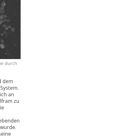
ie durch
nd dem
 System.
ich an
lfram zu
ie
liebenden
 wurde.
seine