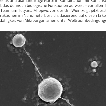
lsius und diamant­artige Härte in Kombination mit Kohlenst
, das dennoch biologische Funktionen aufweist – vor allem b
 Team um Tetyana Milojevic von der Uni Wien zeigt jetzt er
teraktionen im Nanometer­bereich. Basierend auf diesen Erke
s­fähigkeit von Mikro­organismen unter Weltraum­bedingung