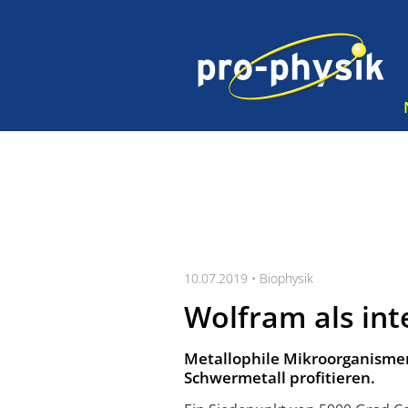
10.07.2019 •
Biophysik
Wolfram als int
Metallophile Mikroorganism
Schwermetall profitieren.