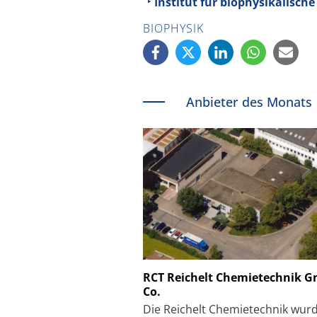
Institut für biophysikalische
BIOPHYSIK
Anbieter des Monats
Schäfter + Kirchhoff
RCT Reichelt Chemietechnik 
Co.
Faserkoppler mit S
Feinfokussierungsmec
Die Reichelt Chemietechnik wur