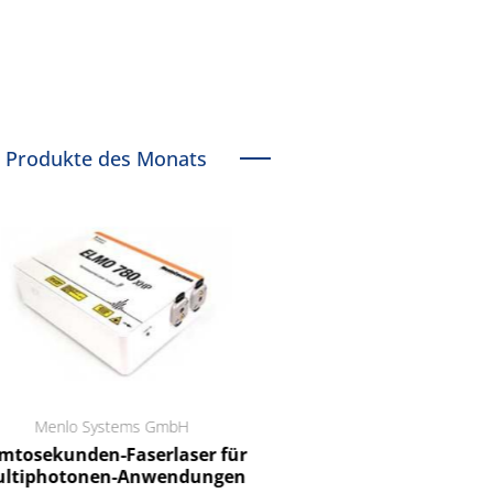
Produkte des Monats
Menlo Systems GmbH
RCT Reichelt Chemietechnik
tosekunden-Faserlaser für
Ein Unternehmen für I
ltiphotonen-Anwendungen