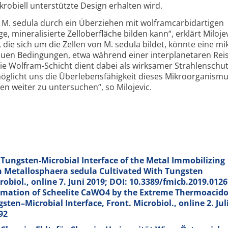
robiell unter­stützte Design erhalten wird.
 M. sedula durch ein Überziehen mit wolfram­carbid­artigen
 minerali­sierte Zell­ober­fläche bilden kann“, erklärt Miloje
 die sich um die Zellen von M. sedula bildet, könnte eine mi
rauen Bedingungen, etwa während einer inter­planetaren Reis
 Wolfram-Schicht dient dabei als wirksamer Strahlen­schut
öglicht uns die Überlebens­fähigkeit dieses Mikro­organism
 weiter zu untersuchen“, so Milojevic.
 Tungsten-Microbial Interface of the Metal Immobilizing
 Metallosphaera sedula Cultivated With Tungsten
obiol., online 7. Juni 2019; DOI: 10.3389/fmicb.2019.012
ormation of Scheelite CaWO4 by the Extreme Thermoacido
ten–Microbial Interface, Front. Microbiol., online 2. Juli
92