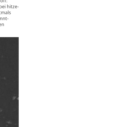
off:
ei hitze­
stmals
nnt­
en