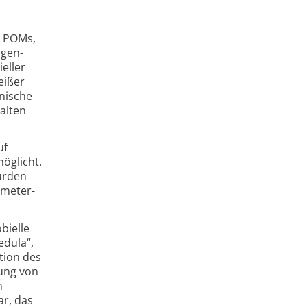
rz POMs,
igen­
eller
eißer
nische
alten
uf
öglicht.
urden
ometer­
bielle
edula“,
tion des
rung von
n
ar, das