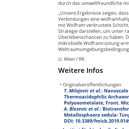
durch das umwelt­freundliche mik
„Unsere Ergebnisse zeigen, dass
Verbindungen eine wolfram­haltige,
mit Wolfram verkrustete Schicht,
Strategie darstellen, um unter 
Überlebenschancen zu haben. Die
mikro­bielle Wolfram­rüstung erm
Weltraum­umgebungs­bedingungen
U. Wien / RK
Weitere Infos
Originalveröffentlichungen
T. Milojevic et al.
: Nanoscale
Thermoacidophilic Archaeon
Polyoxometalate, Front. Micr
A. Blazevic et al.
: Biotransf
Metallosphaera sedula: Tungs
DOI: 10.3389/fmicb.2019.014