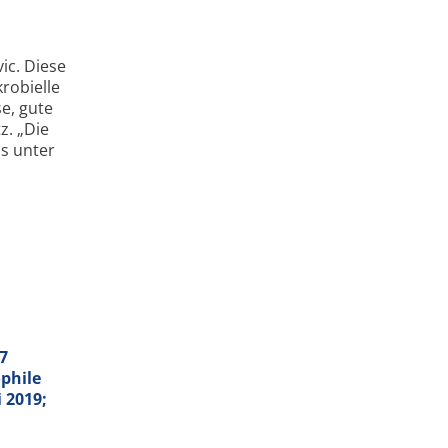
vic. Diese
krobielle
e, gute
z. „Die
us unter
67
phile
 2019;