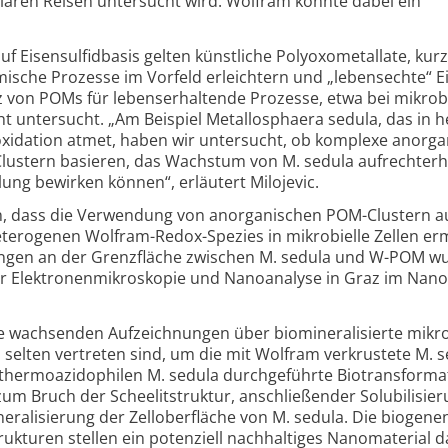
tellaren Reisen untersucht wird. Wolfram könnte dabei ein
f Eisen­sulfid­basis gelten künstliche Poly­oxo­metallate, ku
mische Prozesse im Vorfeld erleichtern und „lebensechte“ E
 von POMs für lebens­erhaltende Prozesse, etwa bei mikro­bi
 untersucht. „Am Beispiel Metallo­sphaera sedula, das in h
oxidation atmet, haben wir untersucht, ob komplexe anorga
lustern basieren, das Wachstum von M. sedula aufrecht­erh
eilung bewirken können“, erläutert Milojevic.
, dass die Verwendung von anorganischen POM-Clustern a
terogenen Wolfram-Redox-Spezies in mikrobielle Zellen erm
ungen an der Grenzfläche zwischen M. sedula und W-POM w
ür Elektronen­mikroskopie und Nanoanalyse in Graz im Nan
 wachsenden Aufzeichnungen über biominerali­sierte mikro
selten vertreten sind, um die mit Wolfram verkrustete M. s
 thermo­azido­philen M. sedula durchgeführte Biotrans­for­ma
zum Bruch der Scheelit­struktur, anschließender Solubili­sie
ali­sierung der Zell­ober­fläche von M. sedula. Die biogene
rukturen stellen ein potenziell nachhaltiges Nano­material d