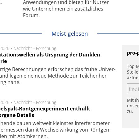
,
Anwendungen und bieten für Nutzer
wie Unternehmen ein zusätzliches
Forum.
Meist gelesen
.2026 •
Nachricht
•
Forschung
pro-
itationswellen als Ursprung der Dunklen
rie
Top M
rtige Be­rech­nung­en er­for­schen das frü­he Uni­ver­
Stell
nd legen eine neue Me­tho­de zur Teil­chen­her­
aktue
lung nahe.
Mit I
.2026 •
Nachricht
•
Forschung
unse
elspalt-Röntgenexperiment enthüllt
zu.
orgene Details
hen­de bau­en welt­weit kleins­tes In­ter­fe­ro­me­ter
er­mes­sen da­mit Wech­sel­wir­kung von Rönt­gen­
­len mit Atom­ker­nen.