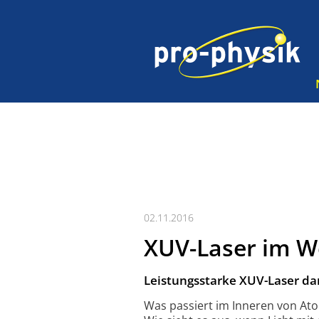
02.11.2016
XUV-Laser im W
Leistungsstarke XUV-Laser da
Was passiert im Inneren von At