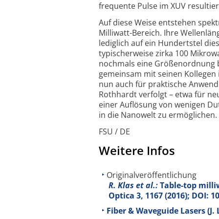
frequente Pulse im XUV resultier
Auf diese Weise entstehen spek
Milliwatt-
Bereich. Ihre Wellenl
lediglich auf ein Hundertstel di
typischer­weise zirka 100 Mikrow
nochmals eine Größen­ordnung be
gemeinsam mit seinen Kollegen im
nun auch für praktische Anwend
Rothhardt verfolgt – etwa für n
einer Auflösung von wenigen Du
in die Nanowelt zu ermöglichen.
FSU / DE
Weitere Infos
Originalveröffentlichung
R. Klas et al.:
Table-top milli
Optica
3
, 1167 (2016); DOI: 
Fiber & Waveguide Lasers (J. 