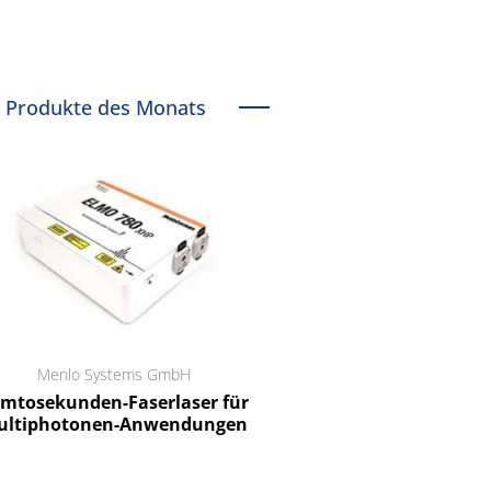
Produkte des Monats
Menlo Systems GmbH
RCT Reichelt Chemietechnik
tosekunden-Faserlaser für
Ein Unternehmen für I
ltiphotonen-Anwendungen