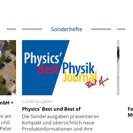
Sonderhefte
 GmbH
Sonderausgaben
SmarAct GmbH
GmbH +
uper-
Physics' Best und Best of
Elektronenmikroskopie auf
Fem
hanismus
kleinstem Raum
Mu
de am
Die Sonder­ausgaben präsentieren
- und
kompakt und übersichtlich neue
 Peter
Produkt­informationen und ihre