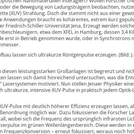
 optischen Nano­materialien interagiert? Wollen Forscher c
n oder die Bewegung von Ladungs­trägern beobachten, nutze
olette (XUV) Strahlung. Doch die stammt nicht aus einer gew
che Anwendungen braucht es kohärentes, extrem kurz gepul
er Friedrich-
Schiller-
Universität Jena. Erzeugt werden solch
hen­beschleunigern, etwa dem XFEL in Hamburg, dessen 3,4 K
de erst in Betrieb genommen wurde, oder in Synchrotrons 
hmesser.
au lassen sich ultrakurze Röntgenpulse erzeugen. (Bild: J.
diesen leistungsstarken Groß­anlagen ist begrenzt und nich
ngen lassen sich damit hinreichend untersuchen, was die Ent
“ Laser­systemen motiviert. Nun stellen Jenaer Physiker ein
h ultrakurze, intensive XUV-
Pulse in praktisch jedem Optik-
 XUV-Pulse mit deutlich höherer Effizienz erzeugen lassen, a
ßen­ordnung möglich war. Dazu fokussieren die Forscher La
ll, wobei sich die Frequenz des ursprünglich infra­roten Lic
aserpulse im grünen Wellen­längen­bereich. Diese werden in
en Frequenz­konversion – erneut fokussiert, woraus noch hö