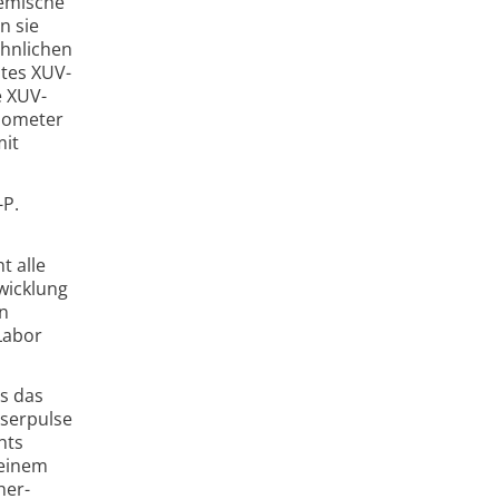
hemische
n sie
öhnlichen
stes XUV-
e XUV-
ilometer
mit
-P.
t alle
wicklung
en
Labor
ls das
ser­pulse
hts
 einem
her­