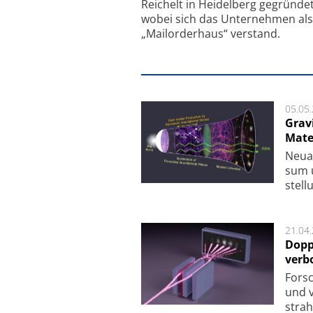
Reichelt in Heidelberg gegründet
wobei sich das Unternehmen als
„Mailorderhaus“ verstand.
05.05
Grav
Mate
Neu­a
sum u
stel­
21.04
Dopp
verb
For­sc
und v
strah