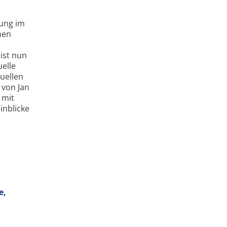
tung im
men
 ist nun
elle
uellen
von Jan
 mit
inblicke
e,