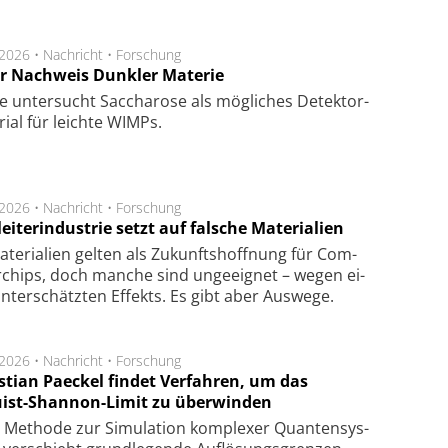
.2026 •
Nachricht
•
Forschung
r Nachweis Dunkler Materie
e unter­sucht Saccha­ro­se als mög­li­ches De­tek­tor­
­rial für leich­te WIMPs.
.2026 •
Nachricht
•
Forschung
eiterindustrie setzt auf falsche Materialien
te­ri­a­li­en gel­ten als Zu­kunfts­hoff­nung für Com­
r­chips, doch man­che sind un­ge­eig­net – we­gen ei­
n­ter­schätz­ten Ef­fekts. Es gibt aber Aus­we­ge.
.2026 •
Nachricht
•
Forschung
stian Paeckel findet Verfahren, um das
ist-Shannon-Limit zu überwinden
Methode zur Simu­la­tion kom­ple­xer Quan­ten­sys­