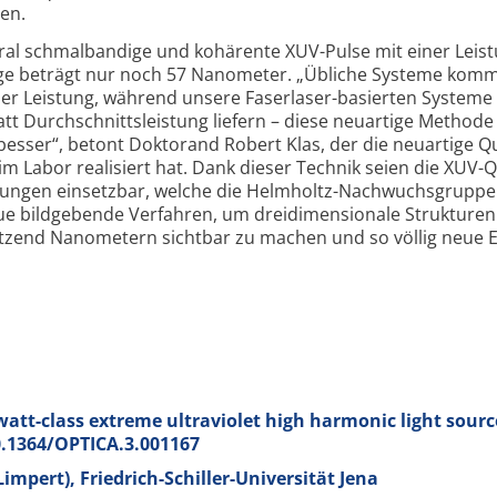
en.
tral schmalbandige und kohärente XUV-
Pulse mit einer Leis
änge beträgt nur noch 57 Nanometer. „Übliche Systeme kom
eser Leistung, während unsere Faserlaser-
basierten Systeme
att Durchschnitts­leistung liefern – diese neuartige Methode
sser“, betont Doktorand Robert Klas, der die neuartige Qu
 Labor realisiert hat. Dank dieser Technik seien die XUV-
Q
ungen einsetzbar, welche die Helmholtz-
Nachwuchs­gruppe 
eue bildgebende Verfahren, um drei­dimensionale Strukturen
tzend Nanometern sichtbar zu machen und so völlig neue E
watt-class extreme ultraviolet high harmonic light sourc
10.1364/OPTICA.3.001167
Limpert), Friedrich-Schiller-Universität Jena