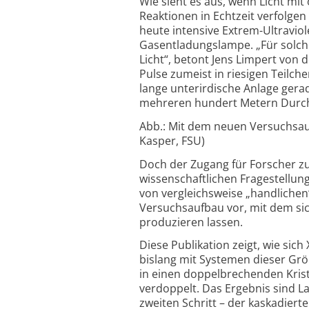
Wie sieht es aus, wenn Licht mit
Reaktionen in Echtzeit verfolge
heute intensive Extrem-
Ultra­vi
Gas­entladungs­lampe. „Für sol
Licht“, betont Jens Limpert von d
Pulse zumeist in riesigen Teilc
lange unterirdische Anlage gera
mehreren hundert Metern Durc
Abb.: Mit dem neuen Versuchsaufb
Kasper, FSU)
Doch der Zugang für Forscher zu 
wissenschaftlichen Frage­stellu
von vergleichs­weise „handlichen
Versuchs­aufbau vor, mit dem sic
produzieren lassen.
Diese Publikation zeigt, wie sich
bislang mit Systemen dieser Grö
in einen doppel­brechenden Krista
verdoppelt. Das Ergebnis sind L
zweiten Schritt – der kaskadiert