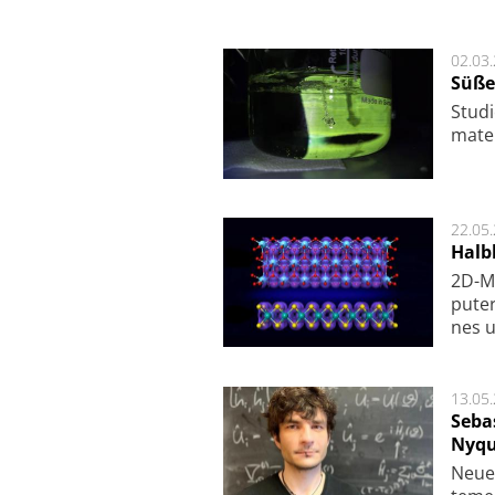
02.03
Süße
Studi
ma­te
22.05
Halbl
2D-Ma
pu­te
nes u
13.05
Seba
Nyqu
Neue 