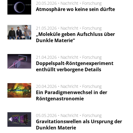
20.05.2026 •
Nachricht
•
Forschung
Atmosphäre wo keine sein dürfte
21.05.2026 •
Nachricht
•
Forschung
„Moleküle geben Aufschluss über
Dunkle Materie“
21.04.2026 •
Nachricht
•
Forschung
Doppelspalt-Röntgenexperiment
enthüllt verborgene Details
20.04.2026 •
Nachricht
•
Forschung
Ein Paradigmenwechsel in der
Röntgenastronomie
05.05.2026 •
Nachricht
•
Forschung
Gravitationswellen als Ursprung der
Dunklen Materie