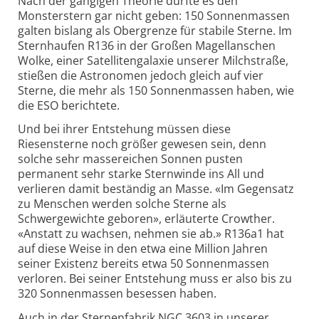
Nach der gängigen Theorie dürfte es den
Monsterstern gar nicht geben: 150 Sonnenmassen
galten bislang als Obergrenze für stabile Sterne. Im
Sternhaufen R136 in der Großen Magellanschen
Wolke, einer Satellitengalaxie unserer Milchstraße,
stießen die Astronomen jedoch gleich auf vier
Sterne, die mehr als 150 Sonnenmassen haben, wie
die ESO berichtete.
Und bei ihrer Entstehung müssen diese
Riesensterne noch größer gewesen sein, denn
solche sehr massereichen Sonnen pusten
permanent sehr starke Sternwinde ins All und
verlieren damit beständig an Masse. «Im Gegensatz
zu Menschen werden solche Sterne als
Schwergewichte geboren», erläuterte Crowther.
«Anstatt zu wachsen, nehmen sie ab.» R136a1 hat
auf diese Weise in den etwa eine Million Jahren
seiner Existenz bereits etwa 50 Sonnenmassen
verloren. Bei seiner Entstehung muss er also bis zu
320 Sonnenmassen besessen haben.
Auch in der Sternenfabrik NGC 3603 in unserer