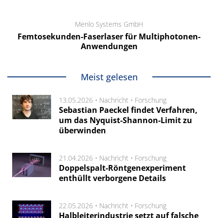
Menlo Systems GmbH
Femtosekunden-Faserlaser für Multiphotonen-
Anwendungen
Meist gelesen
13.05.2026 •
Nachricht
•
Forschung
Sebastian Paeckel findet Verfahren,
um das Nyquist-Shannon-Limit zu
überwinden
21.04.2026 •
Nachricht
•
Forschung
Doppelspalt-Röntgenexperiment
enthüllt verborgene Details
22.05.2026 •
Nachricht
•
Forschung
Halbleiterindustrie setzt auf falsche