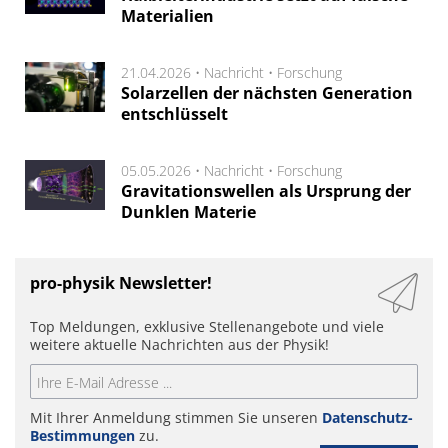
Materialien
21.04.2026 •
Nachricht
•
Forschung
Solarzellen der nächsten Generation
entschlüsselt
05.05.2026 •
Nachricht
•
Forschung
Gravitationswellen als Ursprung der
Dunklen Materie
pro-physik Newsletter!
Top Meldungen, exklusive Stellenangebote und viele
weitere aktuelle Nachrichten aus der Physik!
Mit Ihrer Anmeldung stimmen Sie unseren
Datenschutz-
Bestimmungen
zu.