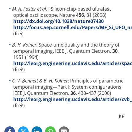
M. A. Foster et al.
: Silicon-chip-based ultrafast
optical oscilloscope. Nature
456
, 81 (2008)
http://dx.doi.org/10.1038/nature07430
http://focus.aep.cornell.edu/Papers/MF_Si_UFO_n
(frei)
B. H. Kolner
: Space-time duality and the theory of
temporal imaging. IEEE J. Quantum Electron.
30
,
1951 (1994)
http://leorg.engineering.ucdavis.edu/articles/spa
(frei!)
C. V. Bennett & B. H. Kolner
: Principles of parametric
temporal imaging—Part I: System configurations.
IEEE J. Quantum Electron.
36
, 430–437 (2000)
http://leorg.engineering.ucdavis.edu/articles/cvb_
(frei!)
KP